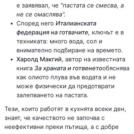
е заявявал, че
"пастата се смесва, а
не се омаслява".
Според него
Италианската
федерация на готвачите,
ключът е в
техниката: много вода, сол и
внимателно подбиране на времето.
Харолд Макгий
, автор на известната
книга
За храната и готвенето
обяснява
как олиото плува във водата и не
може физически да предотврати
залепването на пастата.
Тези, които работят в кухнята всеки ден,
знаят, че качеството не започва с
неефективни преки пътища, а с добре