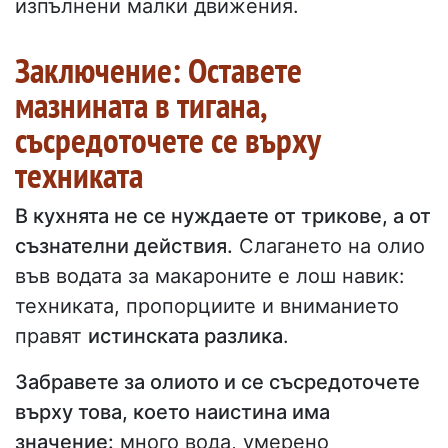
изпълнени малки движения.
Заключение: Оставете
мазнината в тигана,
съсредоточете се върху
техниката
В кухнята не се нуждаете от трикове, а от
съзнателни действия.
Слагането на олио
във водата за макароните е лош навик:
техниката, пропорциите и вниманието
правят
истинската разлика
.
Забравете за олиото и се съсредоточете
върху това, което наистина има
значение:
много вода, умерено