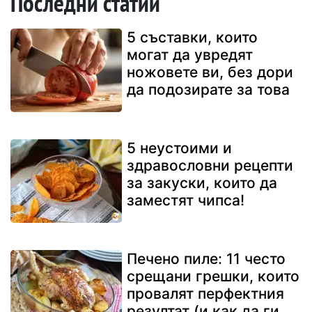
Последни статии
5 съставки, които
могат да увредят
ножовете ви, без дори
да подозирате за това
5 неустоими и
здравословни рецепти
за закуски, които да
заместят чипса!
Печено пиле: 11 често
срещани грешки, които
провалят перфектния
резултат (и как да ги