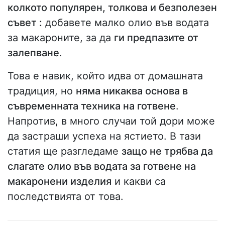
колкото популярен, толкова и безполезен
съвет :
добавете малко олио във водата
за макароните, за да
ги предпазите от
залепване
.
Това е навик, който идва от домашната
традиция, но
няма никаква основа в
съвременната техника на готвене
.
Напротив, в много случаи той дори може
да застраши успеха на ястието. В тази
статия ще разгледаме
защо не трябва да
слагате олио във водата за готвене на
макаронени изделия
и какви са
последствията от това.