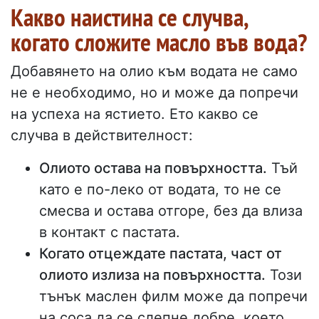
Какво наистина се случва,
когато сложите масло във вода?
Добавянето на олио към водата не само
не е необходимо, но и може да попречи
на успеха на ястието. Ето какво се
случва в действителност:
Олиото остава на повърхността.
Тъй
като е по-леко от водата, то не се
смесва и остава отгоре, без да влиза
в контакт с пастата.
Когато отцеждате пастата, част от
олиото излиза на повърхността.
Този
тънък маслен филм може да попречи
на соса да се слепне добре, което