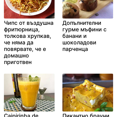
Чипс от въздушна
Допълнителни
фритюрница,
гурме мъфини с
толкова хрупкав,
банани и
че няма да
шоколадови
повярвате, че е
парченца
домашно
приготвен
Caipirinha de
Пикантно брауни