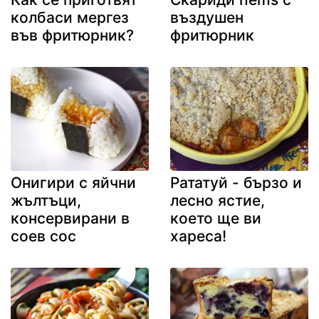
колбаси мергез
въздушен
във фритюрник?
фритюрник
Онигири с яйчни
Рататуй - бързо и
жълтъци,
лесно ястие,
консервирани в
което ще ви
соев сос
хареса!