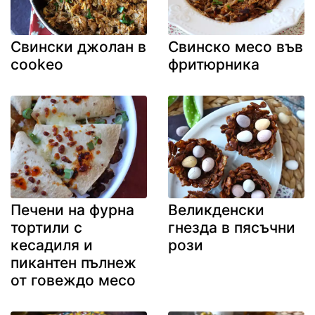
Свински джолан в
Свинско месо във
cookeo
фритюрника
Печени на фурна
Великденски
тортили с
гнезда в пясъчни
кесадиля и
рози
пикантен пълнеж
от говеждо месо