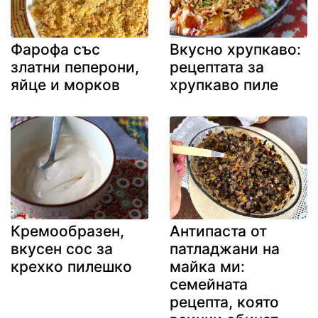
Фарофа със
Вкусно хрупкаво:
златни пеперони,
рецептата за
яйце и морков
хрупкаво пиле
Кремообразен,
Антипаста от
вкусен сос за
патладжани на
крехко пилешко
майка ми:
семейната
рецепта, която