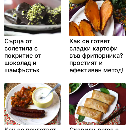
Сърца от
Как се готвят
солетила с
сладки картофи
покритие от
във фритюрника?
шоколад и
простият и
шамфъстък
ефективен метод!
Как се приготвят
Скариди nems с