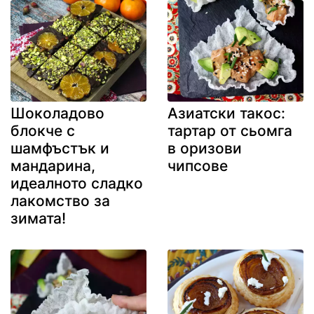
Шоколадово
Азиатски такос:
блокче с
тартар от сьомга
шамфъстък и
в оризови
мандарина,
чипсове
идеалното сладко
лакомство за
зимата!