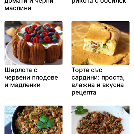
домати и черни
рикота с босилек
маслини
Шарлота с
Торта със
червени плодове
сардини: проста,
и мадленки
влажна и вкусна
рецепта