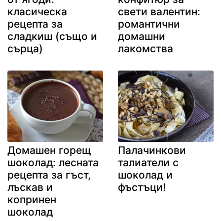
класическа
свети валентин:
рецепта за
романтични
сладкиш (също и
домашни
сърца)
лакомства
Домашен горещ
Палачинкови
шоколад: лесната
талиатели с
рецепта за гъст,
шоколад и
лъскав и
фъстъци!
копринен
шоколад