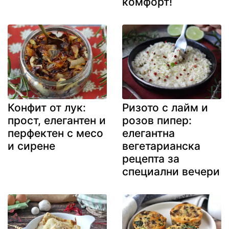
комфорт!
Конфит от лук:
Ризото с лайм и
прост, елегантен и
розов пипер:
перфектен с месо
елегантна
и сирене
вегетарианска
рецепта за
специални вечери