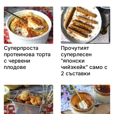
Суперпроста
Прочутият
протеинова торта
суперлесен
с червени
"японски
плодове
чийзкейк" само с
2 съставки