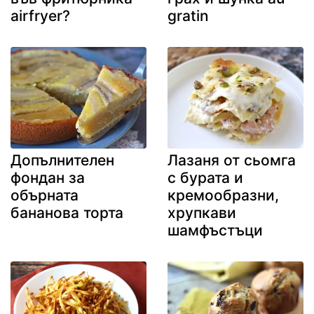
airfryer?
gratin
Допълнителен
Лазаня от сьомга
фондан за
с бурата и
обърната
кремообразни,
бананова торта
хрупкави
шамфъстъци