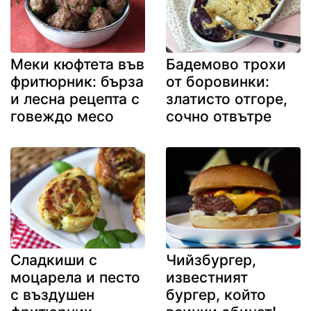
Меки кюфтета във
Бадемово трохи
фритюрник: бърза
от боровинки:
и лесна рецепта с
златисто отгоре,
говеждо месо
сочно отвътре
Сладкиши с
Чийзбургер,
моцарела и песто
известният
с въздушен
бургер, който