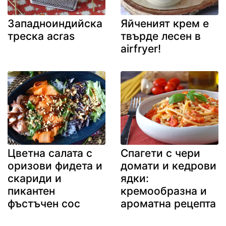
Западноиндийска
Яйченият крем е
треска acras
твърде лесен в
airfryer!
Цветна салата с
Спагети с чери
оризови фидета и
домати и кедрови
скариди и
ядки:
пикантен
кремообразна и
фъстъчен сос
ароматна рецепта