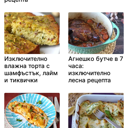
Изключително
Агнешко бутче в 7
влажна торта с
часа:
шамфъстък, лайм
изключително
и тиквички
лесна рецепта