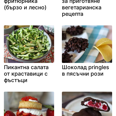
фритюрника
за приготвяне
(бързо и лесно)
вегетарианска
рецепта
Пикантна салата
Шоколад pringles
от краставици с
в пясъчни рози
фъстъци