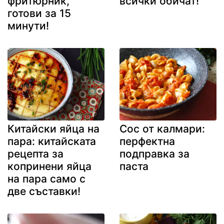
фритюрник,
всички обичат!
готови за 15
минути!
Китайски яйца на
Сос от калмари:
пара: китайската
перфектна
рецепта за
подправка за
копринени яйца
паста
на пара само с
две съставки!