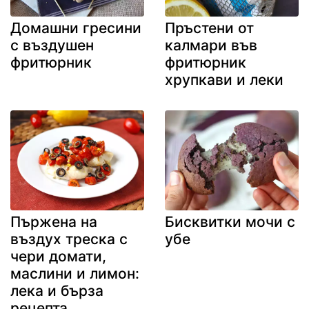
Домашни гресини
Пръстени от
с въздушен
калмари във
фритюрник
фритюрник
хрупкави и леки
Пържена на
Бисквитки мочи с
въздух треска с
убе
чери домати,
маслини и лимон:
лека и бърза
рецепта