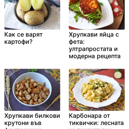
Как се варят
Хрупкави яйца с
картофи?
фета:
ултрапростата и
модерна рецепта
Хрупкави билкови
Карбонара от
крутони във
тиквички: лесната