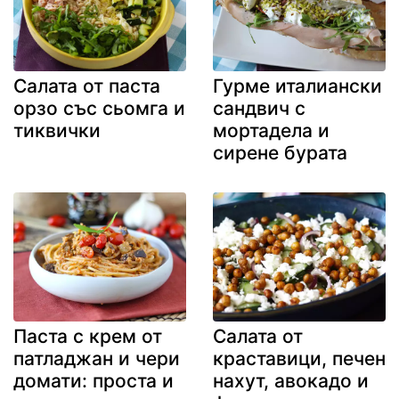
Салата от паста
Гурме италиански
орзо със сьомга и
сандвич с
тиквички
мортадела и
сирене бурата
Паста с крем от
Салата от
патладжан и чери
краставици, печен
домати: проста и
нахут, авокадо и