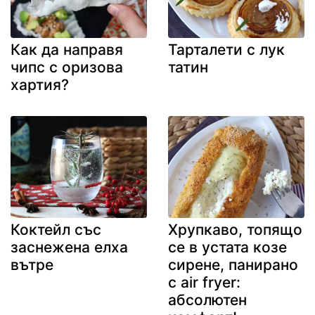
Как да направя
Тарталети с лук
чипс с оризова
татин
хартия?
Коктейл със
Хрупкаво, топящо
заснежена елха
се в устата козе
вътре
сирене, панирано
с air fryer:
абсолютен