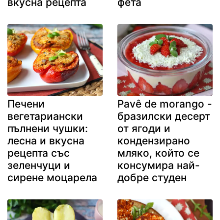
вкусна рецепта
фета
Печени
Pavê de morango -
вегетариански
бразилски десерт
пълнени чушки:
от ягоди и
лесна и вкусна
кондензирано
рецепта със
мляко, който се
зеленчуци и
консумира най-
сирене моцарела
добре студен