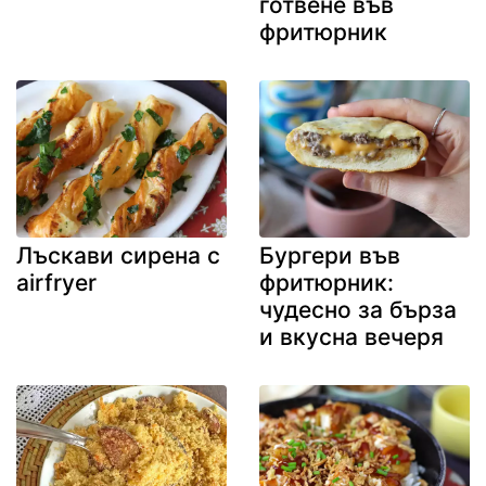
готвене във
фритюрник
Лъскави сирена с
Бургери във
airfryer
фритюрник:
чудесно за бърза
и вкусна вечеря