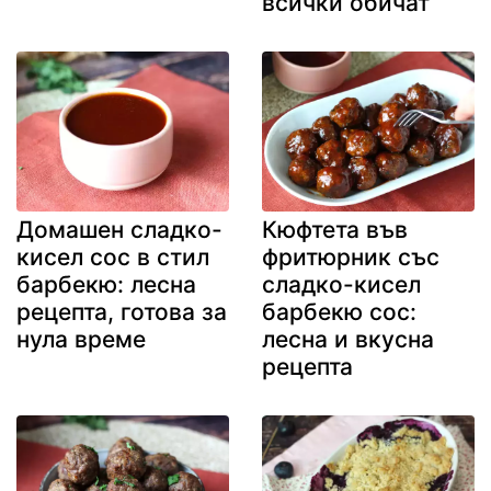
всички обичат
Домашен сладко-
Кюфтета във
кисел сос в стил
фритюрник със
барбекю: лесна
сладко-кисел
рецепта, готова за
барбекю сос:
нула време
лесна и вкусна
рецепта