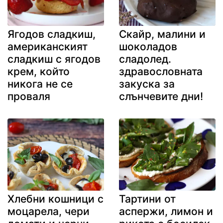
Ягодов сладкиш,
Скайр, малини и
американският
шоколадов
сладкиш с ягодов
сладолед.
крем, който
здравословната
никога не се
закуска за
проваля
слънчевите дни!
Хлебни кошници с
Тартини от
моцарела, чери
аспержи, лимон и