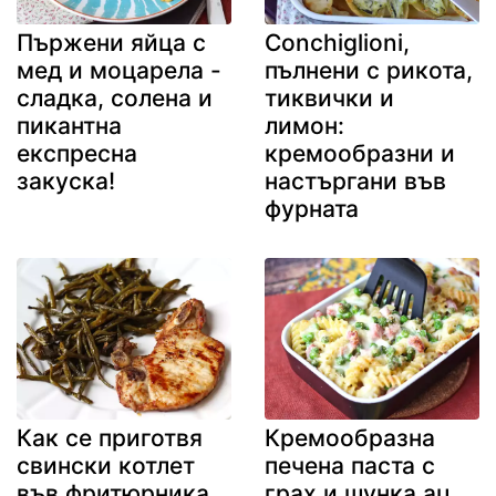
Пържени яйца с
Conchiglioni,
мед и моцарела -
пълнени с рикота,
сладка, солена и
тиквички и
пикантна
лимон:
експресна
кремообразни и
закуска!
настъргани във
фурната
Как се приготвя
Кремообразна
свински котлет
печена паста с
във фритюрника
грах и шунка au