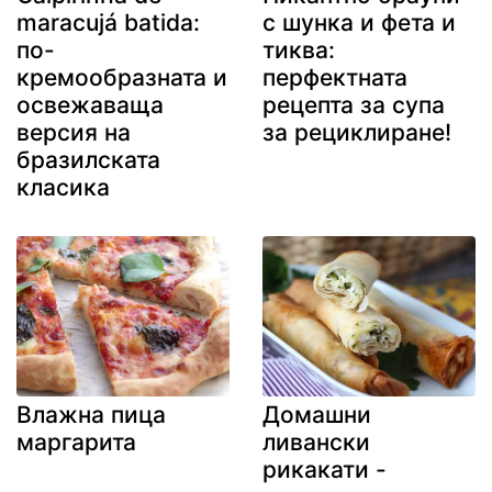
maracujá batida:
с шунка и фета и
по-
тиква:
кремообразната и
перфектната
освежаваща
рецепта за супа
версия на
за рециклиране!
бразилската
класика
Влажна пица
Домашни
маргарита
ливански
рикакати -