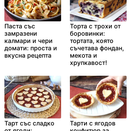
Паста със
Торта с трохи от
замразени
боровинки:
калмари и чери
тортата, която
домати: проста и
съчетава фондан,
вкусна рецепта
мекота и
хрупкавост!
Тарт със сладко
Тарти с ягодов
от ягоди:
конфитюр за