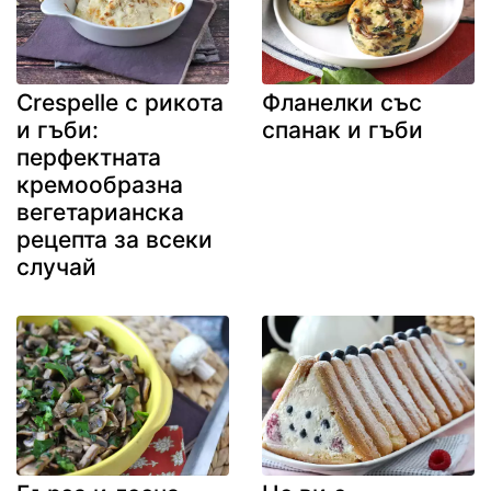
Crespelle с рикота
Фланелки със
и гъби:
спанак и гъби
перфектната
кремообразна
вегетарианска
рецепта за всеки
случай