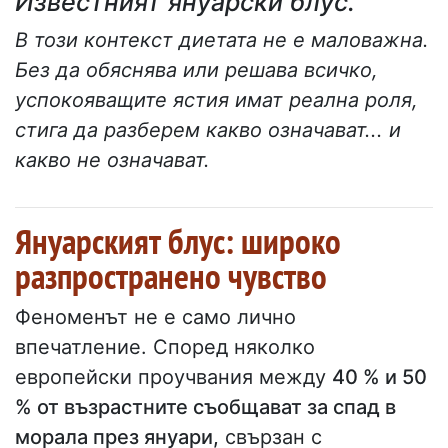
Известният януарски блус.
В този контекст диетата не е маловажна.
Без да обяснява или решава всичко,
успокояващите ястия имат реална роля,
стига да разберем какво означават... и
какво не означават.
Януарският блус: широко
разпространено чувство
Феноменът не е само лично
впечатление. Според няколко
европейски проучвания между
40 % и 50
% от възрастните съобщават за спад в
морала през януари,
свързан с