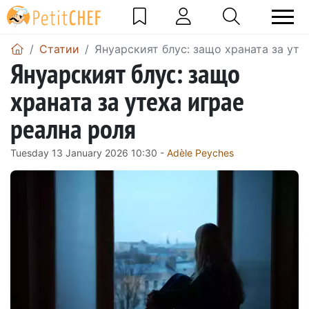
Статии
Януарският блус: защо храната за уте
Януарският блус: защо
храната за утеха играе
реална роля
Tuesday 13 January 2026 10:30 -
Adèle Peyches