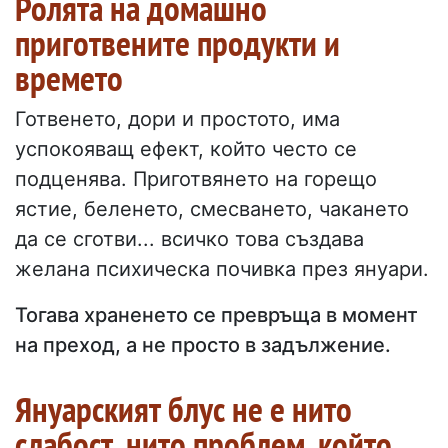
Ролята на домашно
приготвените продукти и
времето
Готвенето, дори и простото, има
успокояващ ефект, който често се
подценява. Приготвянето на горещо
ястие, беленето, смесването, чакането
да се сготви... всичко това създава
желана психическа почивка през януари.
Тогава храненето се превръща в момент
на преход, а не просто в задължение.
Януарският блус не е нито
слабост, нито проблем, който