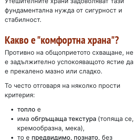
Утешителните храни задоволяват тази
фундаментална нужда от сигурност и
стабилност.
Какво е "комфортна храна"?
Противно на общоприетото схващане, не
е задължително успокояващото ястие да
е прекалено мазно или сладко.
То често отговаря на няколко прости
критерия:
топло
е
има
обгръщаща текстура
(топяща се,
кремообразна, мека),
то е
предвидимо, познато
, без