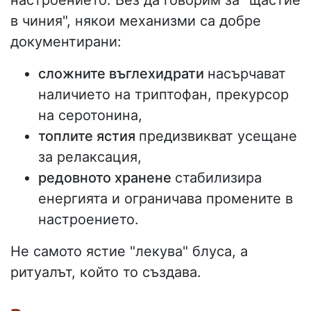
настроението. Без да говорим за "щастие
в чиния", някои механизми са добре
документирани:
сложните въглехидрати
насърчават
наличието на триптофан, прекурсор
на серотонина,
топлите ястия
предизвикват усещане
за релаксация,
редовното хранене
стабилизира
енергията и ограничава промените в
настроението.
Не самото ястие "лекува" блуса, а
ритуалът, който то създава.