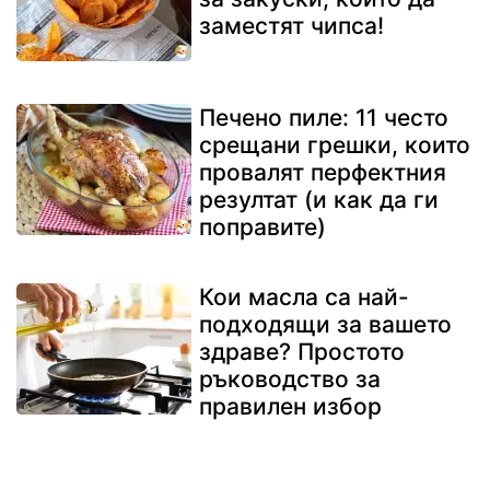
заместят чипса!
Печено пиле: 11 често
срещани грешки, които
провалят перфектния
резултат (и как да ги
поправите)
Кои масла са най-
подходящи за вашето
здраве? Простото
ръководство за
правилен избор