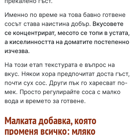
прекалено гъст.
Именно по време на това бавно готвене
сосът става наистина добър.
Вкусовете
се концентрират, месото се топи в устата,
а киселинността на доматите постепенно
изчезва.
На този етап текстурата е въпрос на
вкус. Някои хора предпочитат доста гъст,
почти сух сос. Други пък го харесват по-
мек. Просто регулирайте соса с малко
вода и времето за готвене.
Малката добавка, която
променя всичко: мляко