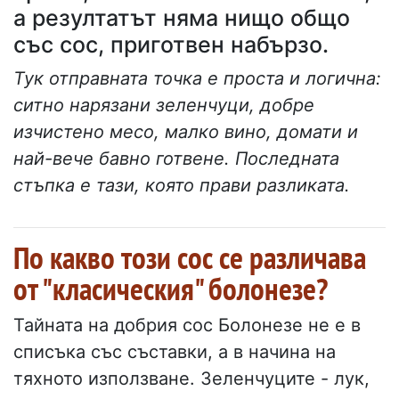
а резултатът няма нищо общо
със сос, приготвен набързо.
Тук отправната точка е проста и логична:
ситно нарязани зеленчуци, добре
изчистено месо, малко вино, домати и
най-вече бавно готвене. Последната
стъпка е тази, която прави разликата.
По какво този сос се различава
от "класическия" болонезе?
Тайната на добрия сос Болонезе не е в
списъка със съставки, а в начина на
тяхното използване. Зеленчуците - лук,