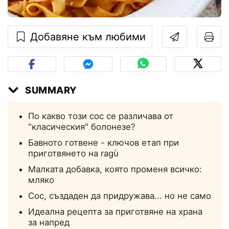
Добавяне към любими
SUMMARY
По какво този сос се различава от
"класическия" болонезе?
Бавното готвене - ключов етап при
приготвянето на ragù
Малката добавка, която променя всичко:
мляко
Сос, създаден да придружава... но не само
Идеална рецепта за приготвяне на храна
за напред