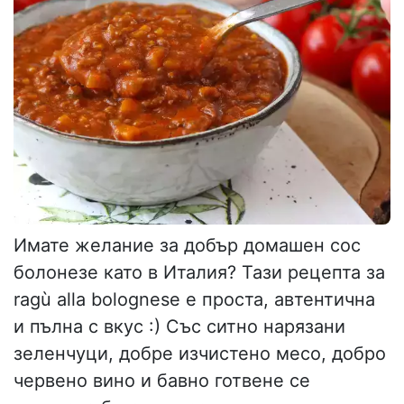
Имате желание за добър домашен сос
болонезе като в Италия? Тази рецепта за
ragù alla bolognese е проста, автентична
и пълна с вкус :) Със ситно нарязани
зеленчуци, добре изчистено месо, добро
червено вино и бавно готвене се