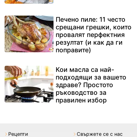
Печено пиле: 11 често
срещани грешки, които
провалят перфектния
резултат (и как да ги
поправите)
Кои масла са най-
подходящи за вашето
здраве? Простото
ръководство за
правилен избор
Рецепти
Свържете се с нас