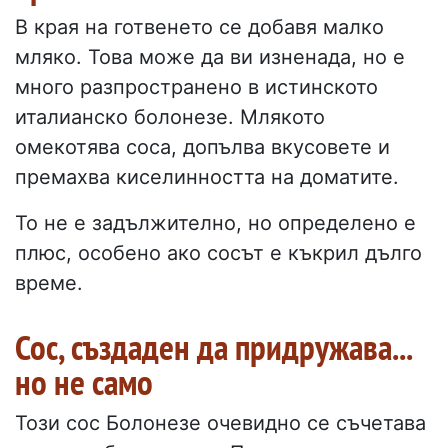
В края на готвенето се добавя малко
мляко. Това може да ви изненада, но е
много разпространено в истинското
италианско болонезе. Млякото
омекотява соса, допълва вкусовете и
премахва киселинността на доматите.
То не е задължително, но определено е
плюс, особено ако сосът е къкрил дълго
време.
Сос, създаден да придружава...
но не само
Този сос Болонезе очевидно се съчетава