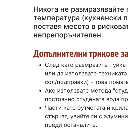
Никога не размразявайте 
температура (кухненски пл
поставя месото в рисковат
непрепоръчителен.
Допълнителни трикове за 
След като размразите пуйкат
или да използвате техниката
сол/подправки) - това помага
Ако използвате метода "студе
постоянно студената вода пр
Части като бутчетата и крил
стърчат, увийте ги с алумини
преди останалите.