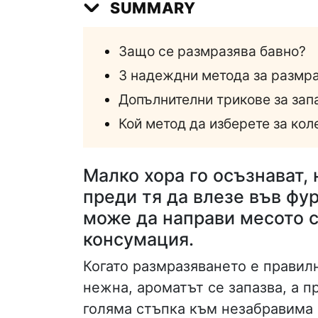
SUMMARY
Защо се размразява бавно?
3 надеждни метода за размра
Допълнителни трикове за запа
Кой метод да изберете за кол
Малко хора го осъзнават, 
преди тя да влезе във фу
може да направи месото с
консумация.
Когато размразяването е правилн
нежна, ароматът се запазва, а п
голяма стъпка към незабравима 