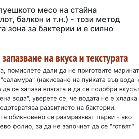
пуешкото месо на стайна
от, балкон и т.н.) - този метод
а зона за бактерии и е силно
запазване на вкуса и текстурата
а, помислете дали да не приготвите марина
 "саламура" (накисване на пуйката във вода 
 да се запази влагата и да се подобри вкусът
на вода", уверете се, че водата не е хладка 
едотвратява развитието на бактерии.
ата обикновено се размразяват първи - ако
ево фолио, за да не започнат да се "готвят"