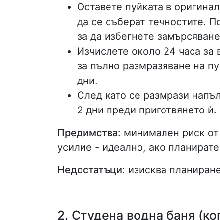
Оставете пуйката в оригинал
да се съберат течностите. П
за да избегнете замърсяване
Изчислете около 24 часа за в
за пълно размразяване на пу
дни.
След като се размрази напъл
2 дни преди приготвянето ѝ.
Предимства
: минимален риск от
усилие - идеално, ако планират
Недостатъци
: изисква планиран
2. Студена водна баня (ко