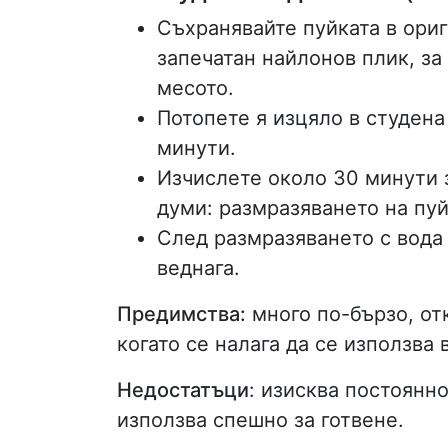
Съхранявайте пуйката в ориг
запечатан найлонов плик, за
месото.
Потопете я изцяло в студена
минути.
Изчислете около 30 минути з
думи: размразяването на пуй
След размразяването с вода
веднага.
Предимства:
много по-бързо, отк
когато се налага да се използва 
Недостатъци
: изисква постоянно
използва спешно за готвене.