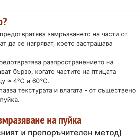
о?
предотвратява замръзването на части от
ат да се нагряват, което застрашава
редотвратява разпространението на
ват бързо, когато частите на птицата
у ≈ 4°C и 60°C.
азва текстурата и влагата - от съществено
 пуйка.
змразяване на пуйка
сният и препоръчителен метод)