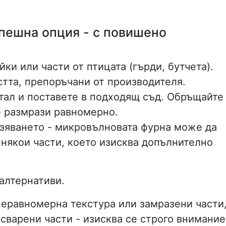
пешна опция - с повишено
ки или части от птицата (гърди, бутчета).
тта, препоръчани от производителя.
тал и поставете в подходящ съд. Обръщайте
е размрази равномерно.
азяването - микровълновата фурна може да
 някои части, което изисква допълнително
 алтернативи.
 неравномерна текстура или замразени части
сварени части - изисква се строго внимание