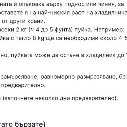
ната ѝ опаковка върху поднос или чиния, за
оставете я на най-ниския рафт на хладилника
 от други храни.
секи 2 кг (≈ 4 до 5 фунта) пуйка. Например:
йка с тегло 8 kg ще са необходими около 4-
но, пуйката може да остане в хладилник до 
 замърсяване, равномерно размразяване, бе
е предварително.
е (започнете няколко дни предварително).
гато бързате)