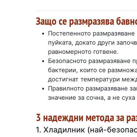
Защо се размразява бавн
Постепенното размразяване 
пуйката, докато други започв
равномерното готвене.
Безопасното размразяване п
бактерии, които се размножа
достигнат температури межд
Правилното размразяване зап
значение за сочна, а не суха
3 надеждни метода за ра
1. Хладилник (най-безопа