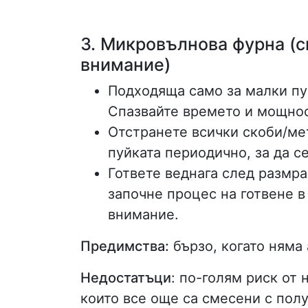
3. Микровълнова фурна (с
внимание)
Подходяща само за малки пуй
Спазвайте времето и мощнос
Отстранете всички скоби/ме
пуйката периодично, за да с
Гответе веднага след размр
започне процес на готвене в
внимание.
Предимства:
бързо, когато няма
Недостатъци
: по-голям риск от
които все още са смесени с полу