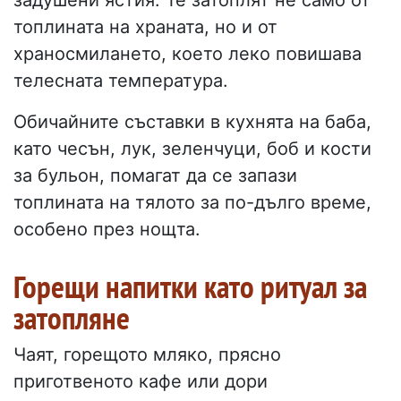
задушени ястия. Те затоплят не само от
топлината на храната, но и от
храносмилането, което леко повишава
телесната температура.
Обичайните съставки в кухнята на баба,
като чесън, лук, зеленчуци, боб и кости
за бульон, помагат да се запази
топлината на тялото за по-дълго време,
особено през нощта.
Горещи напитки като ритуал за
затопляне
Чаят, горещото мляко, прясно
приготвеното кафе или дори