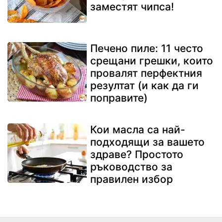
заместят чипса!
Печено пиле: 11 често
срещани грешки, които
провалят перфектния
резултат (и как да ги
поправите)
Кои масла са най-
подходящи за вашето
здраве? Простото
ръководство за
правилен избор