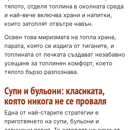
тялото, отделя топлина в околната среда
и най-вече включва храни и напитки,
които затоплят отвътре навън.
Освен това миризмата на топла храна,
парата, която се издига от тиганите, и
топлината от печката създават незабавно
усещане за топлинен комфорт, което
тялото бързо разпознава.
Супи и бульони: класиката,
която никога не се проваля
Една от най-старите стратегии е
приготвянето на супи, бульони и