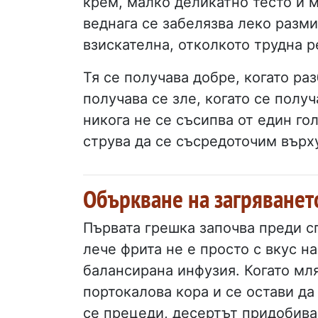
крем, малко деликатно тесто и м
веднага се забелязва леко разми
взискателна, отколкото трудна р
Тя се получава добре, когато раз
получава се зле, когато се получ
никога не се съсипва от един го
струва да се съсредоточим върх
Объркване на загряванет
Първата грешка започва преди сг
лече фрита не е просто с вкус на
балансирана инфузия. Когато мля
портокалова кора и се остави да
се прецеди, десертът придобива 