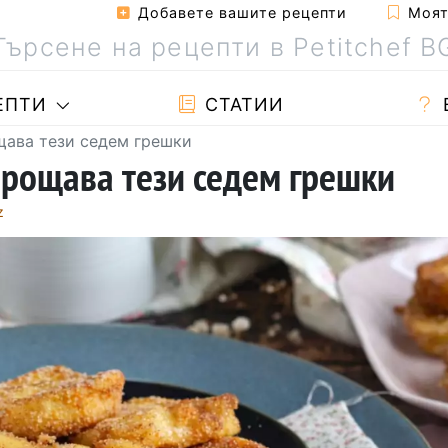
Добавете вашите рецепти
Моята
ЕПТИ
СТАТИИ
щава тези седем грешки
рощава тези седем грешки
z