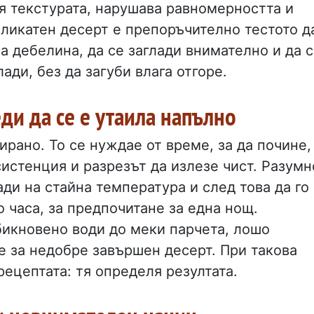
ля текстурата, нарушава равномерността и
еликатен десерт е препоръчително тестото д
а дебелина, да се заглади внимателно и да 
лади, без да загуби влага отгоре.
еди да се е утаила напълно
рано. То се нуждае от време, за да почине,
истенция и разрезът да излезе чист. Разумн
ади на стайна температура и след това да го
 часа, за предпочитане за една нощ.
бикновено води до меки парчета, лошо
 за недобре завършен десерт. При такова
рецептата: тя определя резултата.