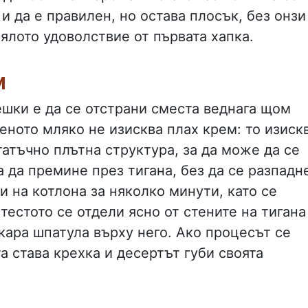
и да е правилен, но остава плосък, без онзи
ялото удоволствие от първата хапка.
м
ешки е да се отстрани сместа веднага щом
еното мляко не изисква плах крем: то изиск
татъчно плътна структура, за да може да се
а да премине през тигана, без да се разпадн
 на котлона за няколко минути, като се
тестото се отдели ясно от стените на тигана
екара шпатула върху него. Ако процесът се
а става крехка и десертът губи своята