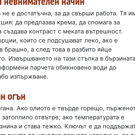
и невнимателен начин
 не е достатъчна, за да свърши работа. Тя и
ция: да предпазва крема, да спомага за
 създава контраст с меката вътрешност.
рции, които се подсушават леко, ако е
в брашно, а след това в разбито яйце
. Извършването на тази стъпка в бързината
оформени парчета обикновено води до
або изпържване.
н огън
игана. Ако олиото е твърде горещо, пържено
 затоплило отвътре; ако температурата е
азнина и става тежко. Ключът е да поддържа