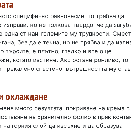
рата
ого специфично равновесие: то трябва да
 изправи, но не толкова твърдо, че да загуб
е една от най-големите му трудности. Смес
гана, без да е течна, но не трябва и да изли
то търсите, е плътно, гладко и все още
ожи, когато изстине. Ако остане ронливо, то
и прекалено сгъстено, вътрешността му став
ри охлаждане
меня много резултата: покриване на крема с
 поставяне на хранително фолио в пряк конта
 на горния слой да изсъхне и да образува