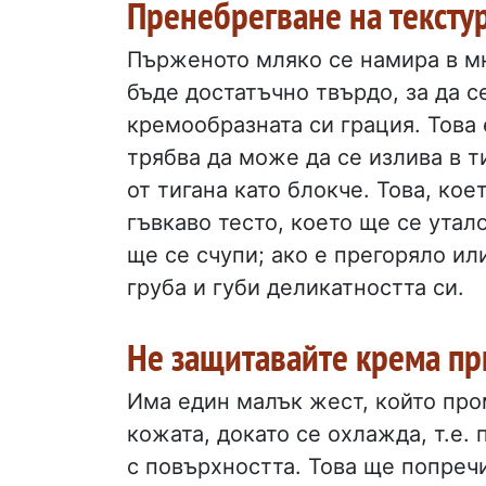
Пренебрегване на тексту
Пърженото мляко се намира в мн
бъде достатъчно твърдо, за да се
кремообразната си грация. Това 
трябва да може да се излива в ти
от тигана като блокче. Това, кое
гъвкаво тесто, което ще се утал
ще се счупи; ако е прегоряло ил
груба и губи деликатността си.
Не защитавайте крема п
Има един малък жест, който про
кожата, докато се охлажда, т.е.
с повърхността. Това ще попречи