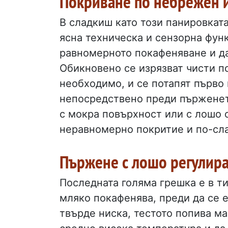
Покриване по небрежен 
В сладкиш като този панировката
ясна техническа и сензорна функ
равномерното покафеняване и да
Обикновено се изрязват чисти по
необходимо, и се потапят първо 
непосредствено преди пърженето
с мокра повърхност или с лошо 
неравномерно покритие и по-сл
Пържене с лошо регулира
Последната голяма грешка е в т
мляко покафенява, преди да се е
твърде ниска, тестото попива м