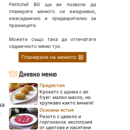
Petitchef BG ще ви позволи да
планирате менюто си ежедневно,
ежеседмично и предварително за
празниците.
Можете също така да отпечатате
седмичното меню тук.
Планиране на менюто
Дневно меню
Предястия
Крокетс с шунка с air
fryer: малко масло, но
хрупкаво както винаги!
ва
Основни ястия
о
Ризото с цвекло и
горгонзола: експлозия
от цветове и наситени