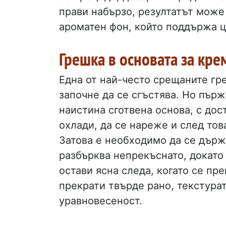
прави набързо, резултатът може 
ароматен фон, който поддържа ц
Грешка в основата за кре
Една от най-често срещаните гр
започне да се сгъстява. Но пърж
наистина сготвена основа, с дос
охлади, да се нареже и след тов
Затова е необходимо да се държи
разбърква непрекъснато, докато 
остави ясна следа, когато се пр
прекрати твърде рано, текстурат
уравновесеност.