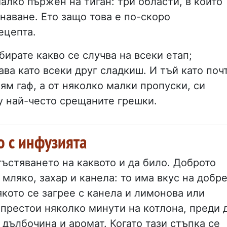
алко пържен на тиган: три области, в които
наване. Ето защо това е по-скоро
ецепта.
бирате какво се случва на всеки етап;
ава като всеки друг сладкиш. И тъй като поч
лям гаф, а от няколко малки пропуски, си
у най-често срещаните грешки.
о с инфузията
ъстяването на каквото и да било. Доброто
 мляко, захар и канела: то има вкус на добр
кото се загрее с канела и лимонова или
 престои няколко минути на котлона, преди 
дълбочина и аромат. Когато тази стъпка се