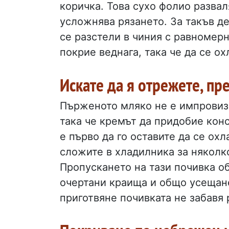
коричка. Това сухо фолио разва
усложнява рязането. За такъв д
се разстели в чиния с равномерн
покрие веднага, така че да се ох
Искате да я отрежете, пр
Пърженото мляко не е импровизи
така че кремът да придобие конс
е първо да го оставите да се охл
сложите в хладилника за няколко
Пропускането на тази почивка о
очертани краища и общо усещане
приготвяне почивката не забавя 