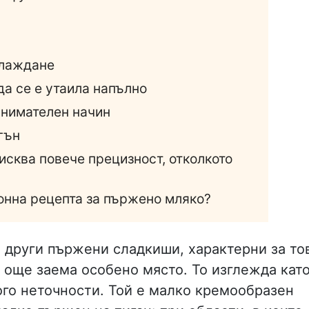
а
хлаждане
да се е утаила напълно
внимателен начин
гън
исква повече прецизност, отколкото
ионна рецепта за пържено мляко?
as и други пържени сладкиши, характерни за то
се още заема особено място. То изглежда кат
ого неточности. Той е малко кремообразен