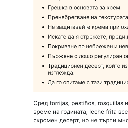
Грешка в основата за крем
Пренебрегване на текстурат
Не защитавайте крема при о
Искате да я отрежете, преди 
Покриване по небрежен и не
Пържене с лошо регулиран о
Традиционен десерт, който из
изглежда.
Да го опитаме с тази традиц
Сред torrijas, pestiños, rosquill
време на годината, leche frita в
скромен десерт, но не търпи мн