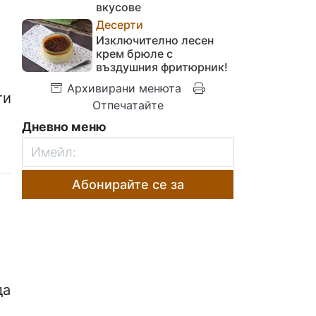
вкусове
Десерти
Изключително лесен
крем брюле с
въздушния фритюрник!
Архивирани менюта
ти
Отпечатайте
Дневно меню
Абонирайте се за
е
да