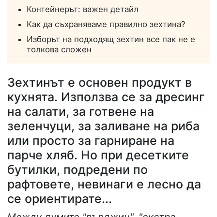
Контейнерът: важен детайл
Как да съхраняваме правилно зехтина?
Изборът на подходящ зехтин все пак не е
толкова сложен
Зехтинът е основен продукт в
кухнята. Използва се за дресинг
на салати, за готвене на
зеленчуци, за заливане на риба
или просто за гарниране на
парче хляб. Но при десетките
бутилки, подредени по
рафтовете, невинаги е лесно да
се ориентирате...
Между думите "върджин", "екстра