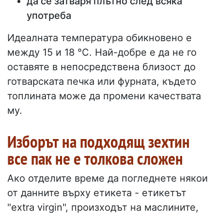
да се затваря плътно след всяка
употреба
Идеалната температура обикновено е
между 15 и 18 °C. Най-добре е да не го
оставяте в непосредствена близост до
готварската печка или фурната, където
топлината може да промени качествата
му.
Изборът на подходящ зехтин
все пак не е толкова сложен
Ако отделите време да погледнете някои
от данните върху етикета - етикетът
"extra virgin", произходът на маслините,