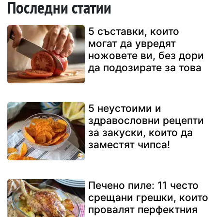
Последни статии
5 съставки, които
могат да увредят
ножовете ви, без дори
да подозирате за това
5 неустоими и
здравословни рецепти
за закуски, които да
заместят чипса!
Печено пиле: 11 често
срещани грешки, които
провалят перфектния