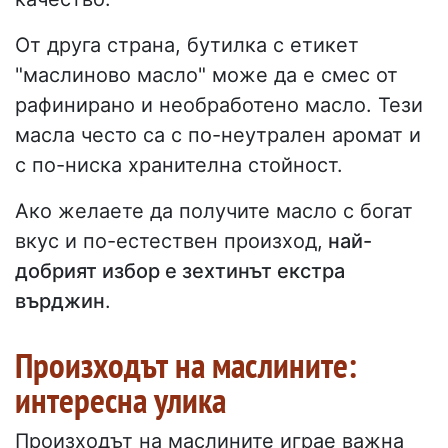
От друга страна, бутилка с етикет
"маслиново масло" може да е смес от
рафинирано и необработено масло. Тези
масла често са с по-неутрален аромат и
с по-ниска хранителна стойност.
Ако желаете да получите масло с богат
вкус и по-естествен произход,
най-
добрият избор е зехтинът екстра
върджин
.
Произходът на маслините:
интересна улика
Произходът на маслините играе важна