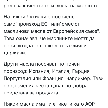
роля за качеството и вкуса на маслото.
На някои бутилки е посочено
само
"произход ЕС
" или
"смес от
маслинови масла от Европейския съюз"
.
Това означава, че маслините могат да
произхождат от няколко различни
държави.
Други масла посочват по-точен
произход: Испания, Италия, Гърция,
Португалия или Франция, например. Тези
обозначения често дават по-добра
представа за продукта.
Някои масла имат и
етикети като AOP