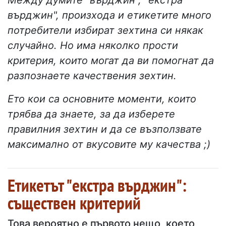
върджин", произхода и етикетите много
потребители избират зехтина си някак
случайно. Но има няколко прости
критерия, които могат да ви помогнат да
разпознаете качествения зехтин.
Ето кои са основните моменти, които
трябва да знаете, за да изберете
правилния зехтин и да се възползвате
максимално от вкусовите му качества ;)
Етикетът "екстра върджин":
съществен критерий
Това вероятно е първото нещо, което