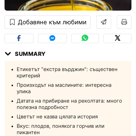
Добавяне към любими
SUMMARY
Етикетът "екстра върджин": съществен
критерий
Произходът на маслините: интересна
улика
Датата на прибиране на реколтата: много
полезна подробност
Цветът не казва цялата история
Вкус: плодов, понякога горчив или
пикантен