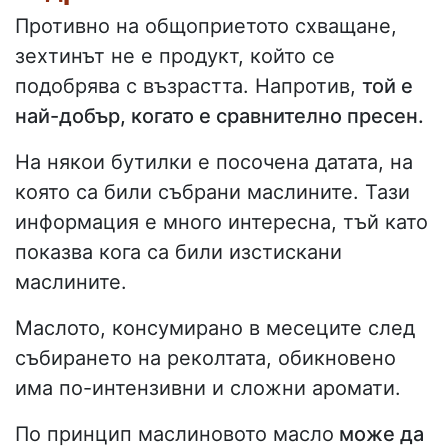
Противно на общоприетото схващане,
зехтинът не е продукт, който се
подобрява с възрастта. Напротив,
той е
най-добър, когато е сравнително пресен.
На някои бутилки е посочена датата, на
която са били събрани маслините. Тази
информация е много интересна, тъй като
показва кога са били изстискани
маслините.
Маслото, консумирано в месеците след
събирането на реколтата, обикновено
има по-интензивни и сложни аромати.
По принцип маслиновото масло
може да