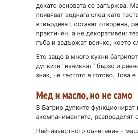
докато основата се запържва. Ма
появяват веднага след като тест
втвърдяват, оставят отворена, р
практичен, а не декоративен: те
гъба и задържат всичко, което с
Ето защо в много кухни багрилот
дупките "изникнат" бързо и равн
знак, че тестото е готово. Това 
Мед и масло, но не само
В Багрир дупките функционират 
акомпаниментите, разпределят с
Най-известното съчетание - мас