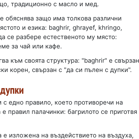
що, традиционно с масло и мед.
е обяснява защо има толкова различни
тото и езика: baghrir, ghrayef, khringo,
а да се разбере естественото му място:
еме за чай или кафе.
а към своята структура: "baghrir" е свърза
ки корен, свързан с "да си пълен с дупки".
 дупки
и с едно правило, което противоречи на
а е правил палачинки: багрилото се приготвя
а е изложена на въздействието на въздуха,