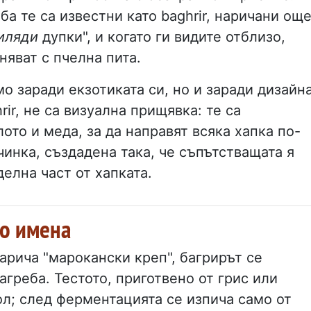
ба те са известни като baghrir, наричани ощ
иляди
дупки", и когато ги видите отблизо,
няват с пчелна пита.
о заради екзотиката си, но и заради дизайн
rir, не са визуална прищявка: те са
то и меда, за да направят всяка хапка по-
чинка, създадена така, че съпътстващата я
делна част от хапката.
го имена
арича "марокански креп", багрирът се
агреба. Тестото, приготвено от грис или
л; след ферментацията се изпича само от