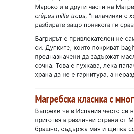
Мароко и в други части на Магре
crêpes mille trous
, "палачинки с
х
разбирате защо понякога ги срав
Багрирът е привлекателен не сам
си. Дупките, които покриват bagh
предназначени да задържат масло
сочна. Това е пухкава, лека пала
храна да не е гарнитура, а нераз
Магребска класика с мно
Въпреки че в Испания често се н
приготвя в различни страни от М
брашно, съдържа мая и щипка со