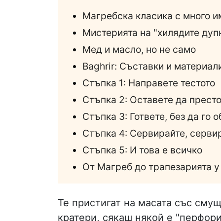
Магребска класика с много и
Мистерията на "хилядите дуп
Мед и масло, но не само
Baghrir: Съставки и материал
Стъпка 1: Направете тестото
Стъпка 2: Оставете да престо
Стъпка 3: Гответе, без да го 
Стъпка 4: Сервирайте, серви
Стъпка 5: И това е всичко
От Магреб до трапезарията у
Те пристигат на масата със смущ
кратери, сякаш някой е "перфор