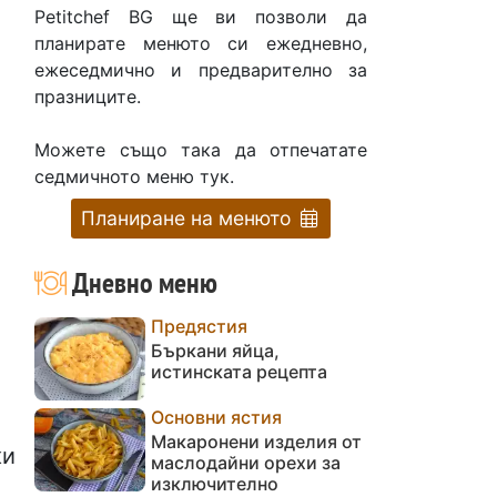
Petitchef BG ще ви позволи да
планирате менюто си ежедневно,
ежеседмично и предварително за
празниците.
Можете също така да отпечатате
седмичното меню тук.
Планиране на менюто
Дневно меню
Предястия
Бъркани яйца,
истинската рецепта
Основни ястия
Макаронени изделия от
ки
маслодайни орехи за
изключително