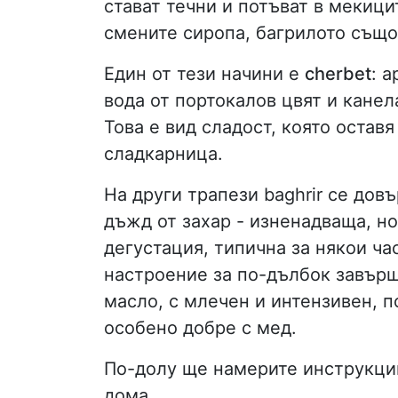
стават течни и потъват в мекици
смените сиропа, багрилото също
Един от тези начини е
cherbet
: 
вода от портокалов цвят и канел
Това е вид сладост, която оставя
сладкарница.
На други трапези baghrir се дов
дъжд от захар - изненадваща, н
дегустация, типична за някои ча
настроение за по-дълбок завърш
масло, с млечен и интензивен, п
особено добре с мед.
По-долу ще намерите инструкции
дома.