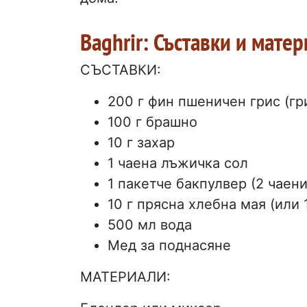
Baghrir: Съставки и мате
СЪСТАВКИ:
200 г фин пшеничен грис (гр
100 г брашно
10 г захар
1 чаена лъжичка сол
1 пакетче бакпулвер (2 чаен
10 г прясна хлебна мая (или 
500 мл вода
Мед за поднасяне
МАТЕРИАЛИ: