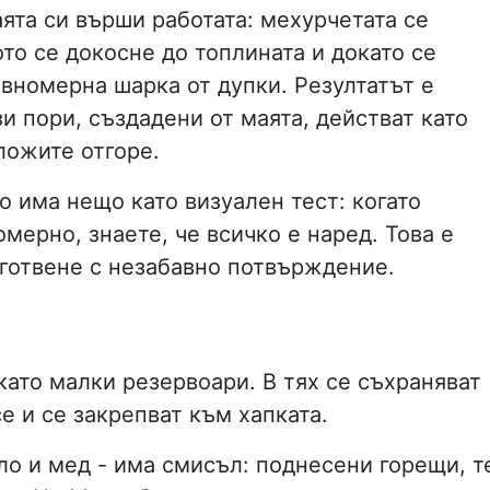
ята си върши работата: мехурчетата се
ото се докосне до топлината и докато се
авномерна шарка от дупки. Резултатът е
зи пори, създадени от маята, действат като
ложите отгоре.
о има нещо като визуален тест: когато
омерно, знаете, че всичко е наред. Това е
е готвене с незабавно потвърждение.
като малки резервоари. В тях се съхраняват
е и се закрепват към хапката.
ло и мед - има смисъл: поднесени горещи, т