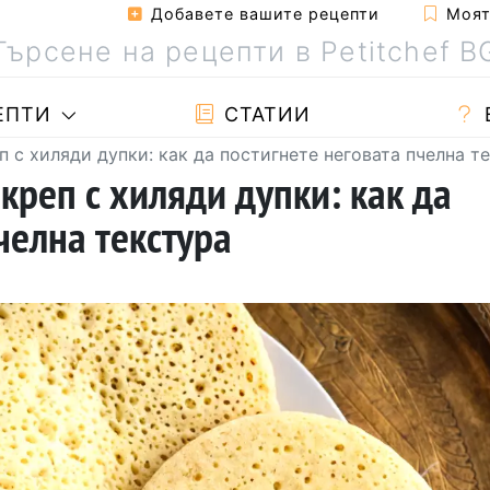
Добавете вашите рецепти
Моята
ЕПТИ
СТАТИИ
еп с хиляди дупки: как да постигнете неговата пчелна т
 креп с хиляди дупки: как да
челна текстура