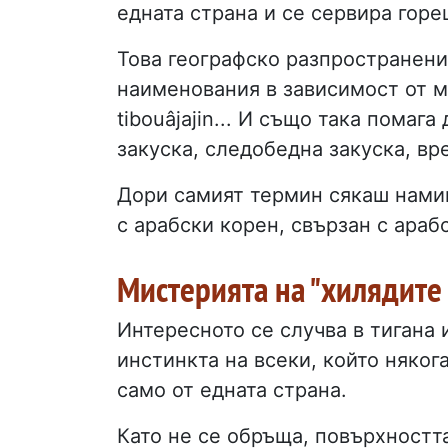
едната страна и се сервира горе
Това географско разпространени
наименования в зависимост от мяс
tibouâjajin... И също така помаг
закуска, следобедна закуска, вр
Дори самият термин сякаш намигв
с арабски корен, свързан с арабс
Мистерията на "хилядите
Интересното се случва в тигана 
инстинкта на всеки, който няког
само от едната страна.
Като не се обръща, повърхностт