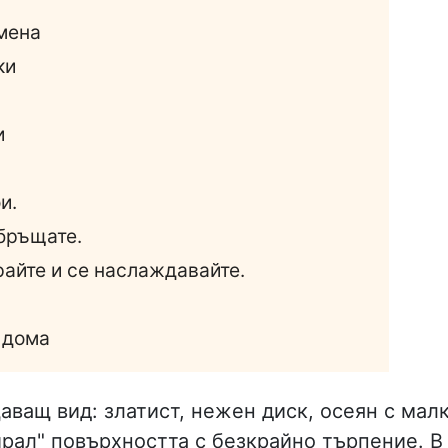
мена
ки
и
и.
обръщате.
райте и се наслаждавайте.
 дома
аващ вид: златист, нежен диск, осеян с мал
ирал" повърхността с безкрайно търпение. В