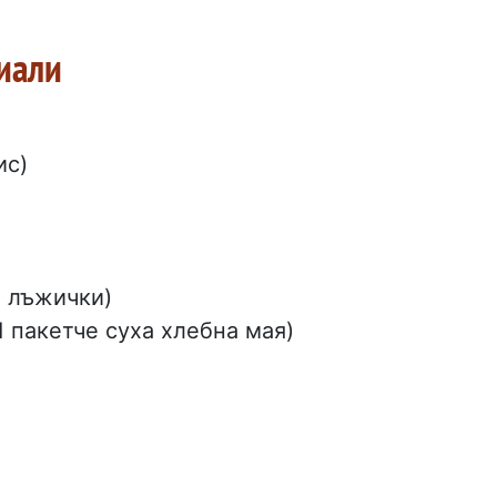
риали
ис)
и лъжички)
1 пакетче суха хлебна мая)