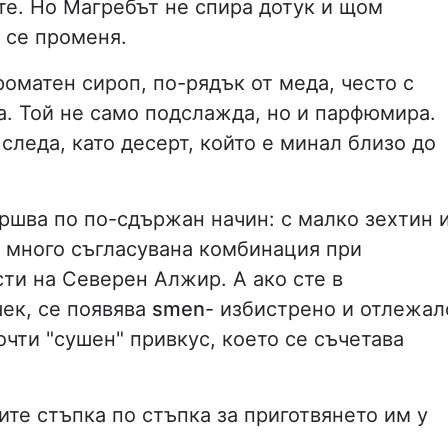
те. Но Магребът не спира дотук и щом
 се променя.
ароматен сироп, по-рядък от меда, често с
а. Той не само подслажда, но и парфюмира.
 следа, като десерт, който е минал близо до
ършва по по-сдържан начин: с малко зехтин 
о много съгласувана комбинация при
сти на Северен Алжир. А ако сте в
ек, се появява
smen
- избистрено и отлежал
очти "сушен" привкус, което се съчетава
те стъпка по стъпка за приготвянето им у