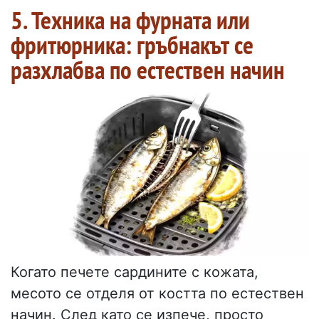
5. Техника на фурната или
фритюрника: гръбнакът се
разхлабва по естествен начин
Когато печете сардините с кожата,
месото се отделя от костта по естествен
начин. След като се изпече, просто