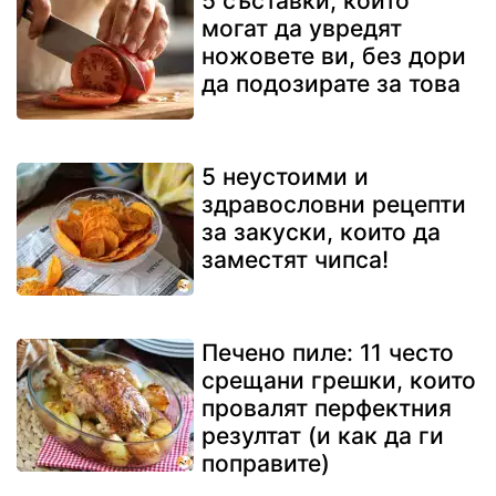
5 съставки, които
могат да увредят
ножовете ви, без дори
да подозирате за това
5 неустоими и
здравословни рецепти
за закуски, които да
заместят чипса!
Печено пиле: 11 често
срещани грешки, които
провалят перфектния
резултат (и как да ги
поправите)