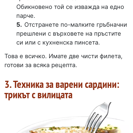
Обикновено той се изважда на едно
парче.
Отстранете по-малките гръбначни
прешлени с върховете на пръстите
си или с кухненска пинсета.
Това е всичко. Имате две чисти филета,
готови за всяка рецепта.
3. Техника за варени сардини:
трикът с вилицата