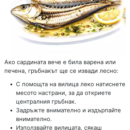
Ако сардината вече е била варена или
печена, гръбнакът ще се извади лесно:
С помощта на вилица леко натиснете
месото настрани, за да откриете
централния гръбнак.
Задръжте внимателно и издърпайте
внимателно.
Използвайте вилицата, сякаш