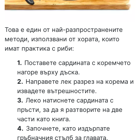
Това е един от най-разпространените
методи, използвани от хората, които
имат практика с риби:
Поставете сардината с коремчето
нагоре върху дъска.
Направете лек разрез на корема и
извадете вътрешностите.
Леко натиснете сардината с
пръсти, за да я разтворите на две
части като книга.
Започнете, като издърпате
гръбначния стълб за главата.