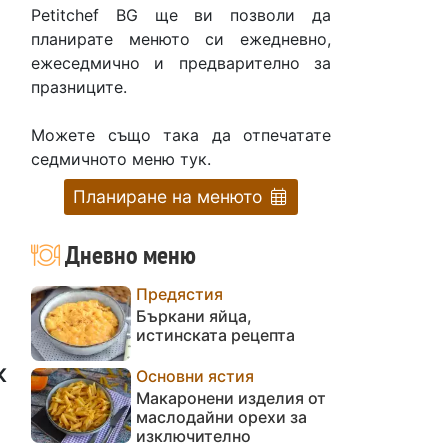
Petitchef BG ще ви позволи да
планирате менюто си ежедневно,
ежеседмично и предварително за
празниците.
Можете също така да отпечатате
седмичното меню тук.
Планиране на менюто
Дневно меню
Предястия
Бъркани яйца,
истинската рецепта
к
Основни ястия
Макаронени изделия от
маслодайни орехи за
изключително