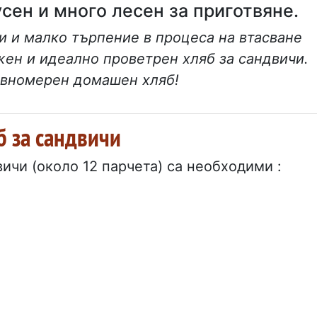
сен и много лесен за приготвяне.
и и малко търпение в процеса на втасване
жен и идеално проветрен хляб за сандвичи.
равномерен домашен хляб!
б за сандвичи
вичи (около 12 парчета) са необходими :