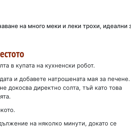
аване на много меки и леки трохи, идеални 
тестото
лта в купата на кухненски робот.
дата и добавете натрошената мая за печене.
 не докосва директно солта, тъй като това
ята.
кото.
дължение на няколко минути, докато се