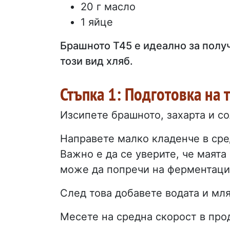
20 г масло
1 яйце
Брашното Т45 е идеално за получ
този вид хляб.
Стъпка 1: Подготовка на 
Изсипете брашното, захарта и со
Направете малко кладенче в сре
Важно е да се уверите, че маята
може да попречи на ферментаци
След това добавете водата и мля
Месете на средна скорост в про