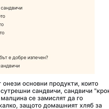
 сандвичи
ото
то
то
бът е добре изпечен?
 сандвичи
т онези основни продукти, които
а сутрешни сандвичи, сандвичи "кро
 малцина се замислят да го
 жалко, защото домашният хляб за