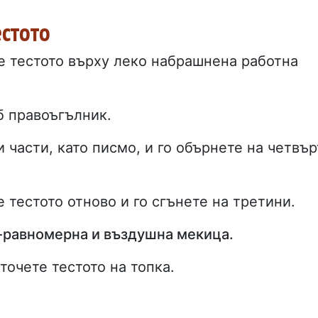
естото
е тестото върху леко набрашнена работна
б правоъгълник.
и части, като писмо, и го обърнете на четвър
 тестото отново и го сгънете на третини.
о-равномерна и въздушна мекица.
точете тестото на топка.