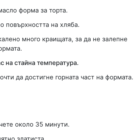
масло форма за торта.
о повърхността на хляба.
алено много краищата, за да не залепне
ормата.
ас на стайна температура.
почти да достигне горната част на формата.
чете около 35 минути.
иятно златиста.