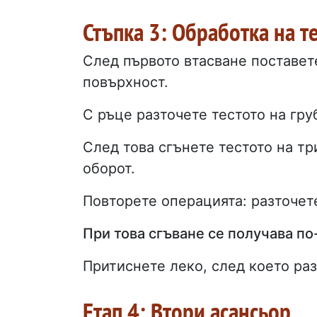
Стъпка 3: Обработка на т
След първото втасване поставет
повърхност.
С ръце разточете тестото на гру
След това сгънете тестото на тр
оборот.
Повторете операцията: разточете
При това сгъване се получава п
Притиснете леко, след което раз
Етап 4: Втори асансьор