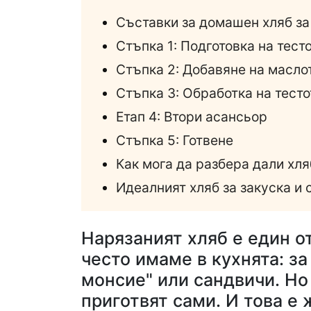
Съставки за домашен хляб за
Стъпка 1: Подготовка на тест
Стъпка 2: Добавяне на масло
Стъпка 3: Обработка на тесто
Етап 4: Втори асансьор
Стъпка 5: Готвене
Как мога да разбера дали хля
Идеалният хляб за закуска и
Нарязаният хляб е един о
често имаме в кухнята: з
монсие" или сандвичи. Но
приготвят сами. И това е