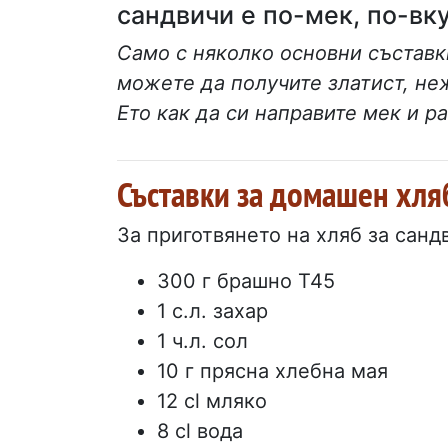
сандвичи е по-мек, по-вку
Само с няколко основни съставк
можете да получите златист, не
Ето как да си направите мек и 
Съставки за домашен хля
За приготвянето на хляб за санд
300 г брашно Т45
1 с.л. захар
1 ч.л. сол
10 г прясна хлебна мая
12 cl мляко
8 cl вода