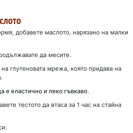
аслото
ормя, добавете маслото, нарязано на малки
продължавате да месите.
 на глутеновата мрежа, която придава на
.
а е еластично и леко гъвкаво.
вете тестото да втаса за 1 час на стайна
си.