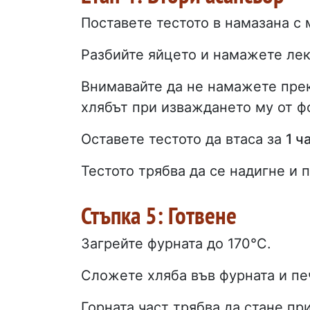
Поставете тестото в намазана с 
Разбийте яйцето и намажете лек
Внимавайте да не намажете прек
хлябът при изваждането му от ф
Оставете тестото да втаса за
1 ч
Тестото трябва да се надигне и 
Стъпка 5: Готвене
Загрейте фурната до 170°C.
Сложете хляба във фурната и пе
Горната част трябва да стане пр