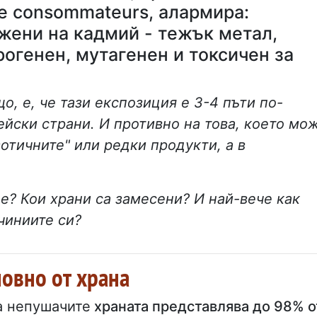
de consommateurs, алармира:
жени на кадмий - тежък метал,
огенен, мутагенен и токсичен за
о, е, че тази експозиция е 3-4 пъти по-
ейски страни. И противно на това, което мо
зотичните" или редки продукти, а в
не? Кои храни са замесени? И най-вече как
чиниите си?
новно от храна
а непушачите
храната представлява до 98% о