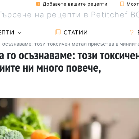
Добавете вашите рецепти
Моята
ЕПТИ
СТАТИИ
о осъзнаваме: този токсичен метал присъства в чиниите 
а го осъзнаваме: този токсиче
иите ни много повече,