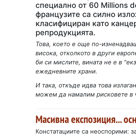
специално от 60 Millions 
французите са силно изло
класифициран като канцер
репродукцията.
Това, което е още по-изненадващ
висока, отколкото в други европ
би си мислите, вината не е в "ек
ежедневните храни.
И така, откъде идва това излага
можем да намалим рисковете в 
Масивна експозиция... ос
Констатациите са неоспорими: з