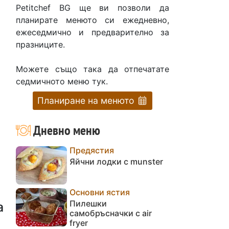
Petitchef BG ще ви позволи да
планирате менюто си ежедневно,
ежеседмично и предварително за
празниците.
Можете също така да отпечатате
седмичното меню тук.
Планиране на менюто
Дневно меню
Предястия
Яйчни лодки с munster
Основни ястия
Пилешки
а
самобръсначки с air
fryer