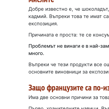
Добре известно е, че шоколадът
кадмий. Въпреки това те имат с
експозиция.
Причината е проста: те се консу
Проблемът не винаги е в най-замъ
много.
Въпреки че тези продукти все ощ
основните виновници за експози
Защо французите са по-и
Има две основни причини за тов
Първо, хранителните навици. Въ