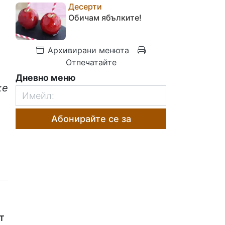
Десерти
Обичам ябълките!
Архивирани менюта
Отпечатайте
Дневно меню
же
Абонирайте се за
т