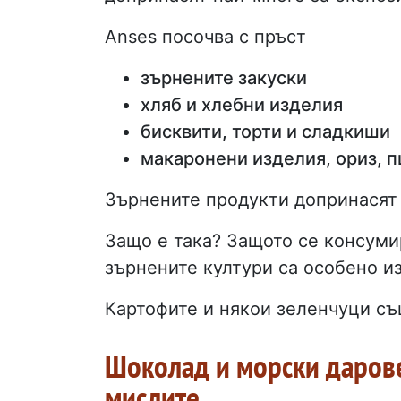
Anses посочва с пръст
зърнените закуски
хляб и хлебни изделия
бисквити, торти и сладкиши
макаронени изделия, ориз, 
Зърнените продукти допринасят 
Защо е така? Защото се консуми
зърнените култури са особено и
Картофите и някои зеленчуци същ
Шоколад и морски дарове
мислите