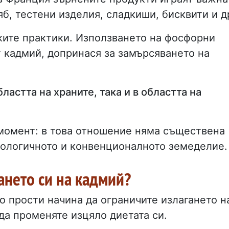
б, тестени изделия, сладкиши, бисквити и д
ките практики. Използването на фосфорни
т кадмий, допринася за замърсяването на
бластта на храните, така и в областта на
момент: в това отношение няма съществена
иологичното и конвенционалното земеделие.
ането си на кадмий?
о прости начина да ограничите излагането н
да променяте изцяло диетата си.