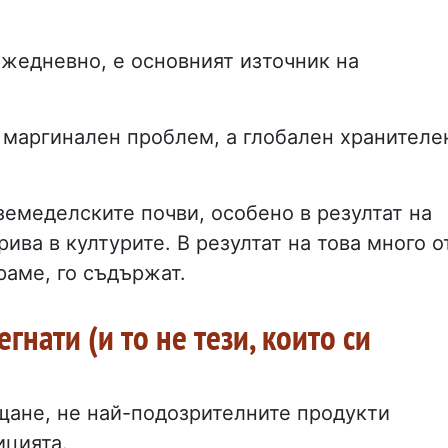
ежедневно, е основният източник на
е маргинален проблем, а глобален хранителе
земеделските почви, особено в резултат на
рива в културите. В резултат на това много о
раме, го съдържат.
егнати (и то не тези, които си
щане, не най-подозрителните продукти
ицията.