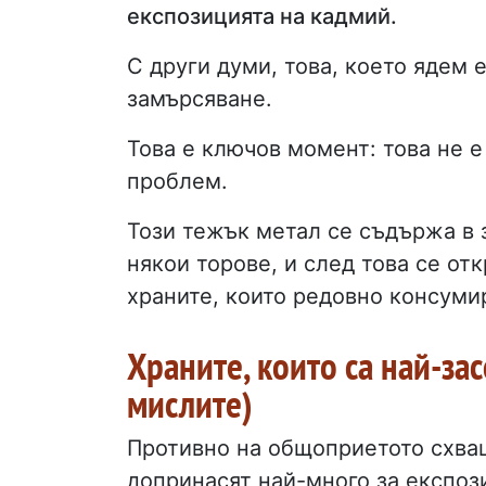
експозицията на кадмий.
С други думи, това, което ядем 
замърсяване.
Това е ключов момент: това не 
проблем.
Този тежък метал се съдържа в 
някои торове, и след това се отк
храните, които редовно консуми
Храните, които са най-зас
мислите)
Противно на общоприетото схва
допринасят най-много за експоз