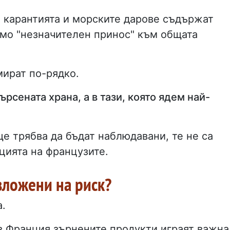
, карантията и морските дарове съдържат
амо "незначителен принос" към общата
мират по-рядко.
рсената храна, а в тази, която ядем най-
е трябва да бъдат наблюдавани, те не са
цията на французите.
зложени на риск?
а.
в Франция зърнените продукти играят важна