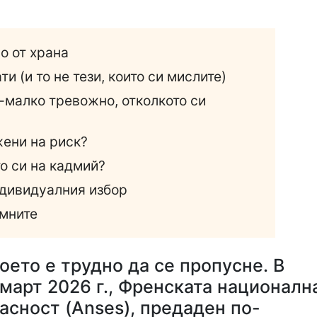
о от храна
ти (и то не тези, които си мислите)
-малко тревожно, отколкото си
ени на риск?
о си на кадмий?
ндивидуалния избор
омните
оето е трудно да се пропусне. В
 март 2026 г., Френската националн
асност (Anses), предаден по-