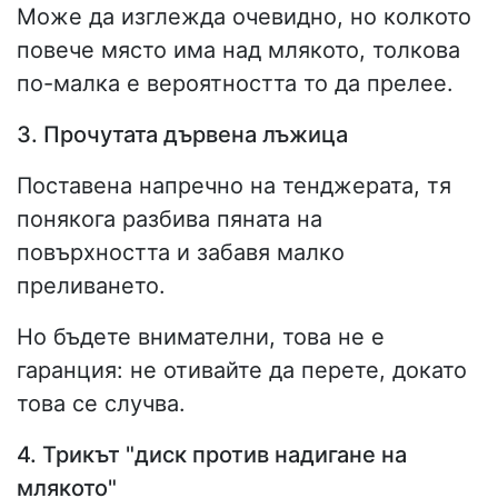
Може да изглежда очевидно, но колкото
повече място има над млякото, толкова
по-малка е вероятността то да прелее.
3. Прочутата дървена лъжица
Поставена напречно на тенджерата, тя
понякога разбива пяната на
повърхността и забавя малко
преливането.
Но бъдете внимателни, това не е
гаранция: не отивайте да перете, докато
това се случва.
4. Трикът "диск против надигане на
млякото"