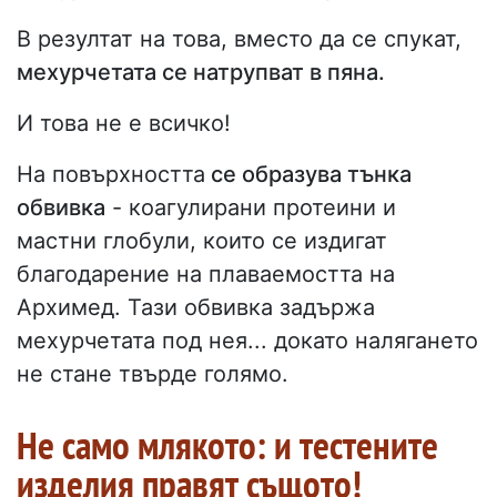
В резултат на това, вместо да се спукат,
мехурчетата се натрупват в пяна.
И това не е всичко!
На повърхността
се образува тънка
обвивка
- коагулирани протеини и
мастни глобули, които се издигат
благодарение на плаваемостта на
Архимед. Тази обвивка задържа
мехурчетата под нея... докато налягането
не стане твърде голямо.
Не само млякото: и тестените
изделия правят същото!