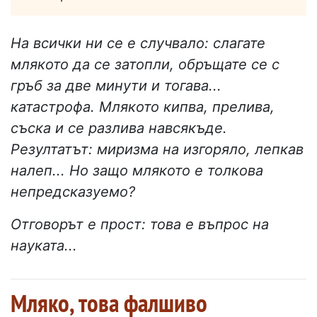
На всички ни се е случвало: слагате
млякото да се затопли, обръщате се с
гръб за две минути и тогава...
катастрофа. Млякото кипва, прелива,
съска и се разлива навсякъде.
Резултатът: миризма на изгоряло, лепкав
налеп... Но защо млякото е толкова
непредсказуемо?
Отговорът е прост: това е въпрос на
науката...
Мляко, това фалшиво