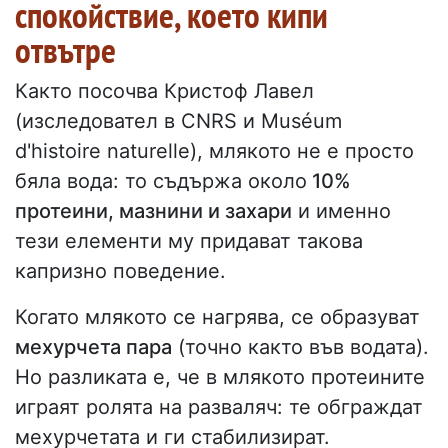
спокойствие, което кипи
отвътре
Както посочва Кристоф Лавел
(изследовател в CNRS и Muséum
d'histoire naturelle), млякото не е просто
бяла вода: то съдържа около
10%
протеини, мазнини и захари
и именно
тези елементи му придават такова
капризно поведение.
Когато млякото се нагрява, се образуват
мехурчета пара
(точно както във водата).
Но разликата е, че в млякото протеините
играят ролята на разваляч: те обграждат
мехурчетата и ги стабилизират.