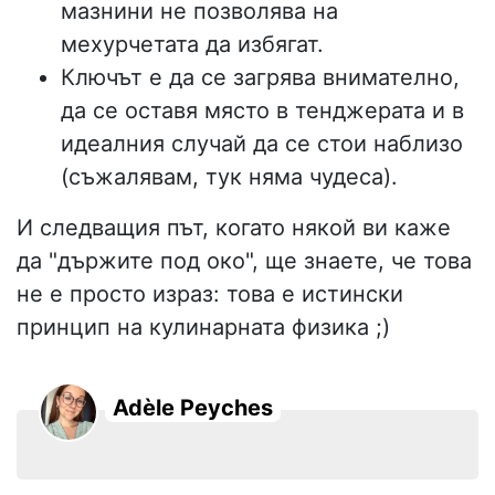
мазнини не позволява на
мехурчетата да избягат.
Ключът е да се загрява внимателно,
да се оставя място в тенджерата и в
идеалния случай да се стои наблизо
(съжалявам, тук няма чудеса).
И следващия път, когато някой ви каже
да "държите под око", ще знаете, че това
не е просто израз: това е истински
принцип на кулинарната физика ;)
Adèle Peyches