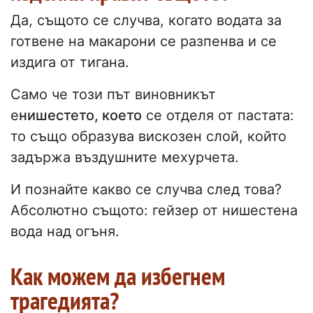
Да, същото се случва, когато водата за
готвене на макарони се разпенва и се
издига от тигана.
Само че този път виновникът
е
нишестето, което
се отделя от пастата:
то също образува вискозен слой, който
задържа въздушните мехурчета.
И познайте какво се случва след това?
Абсолютно същото: гейзер от нишестена
вода над огъня.
Как можем да избегнем
трагедията?