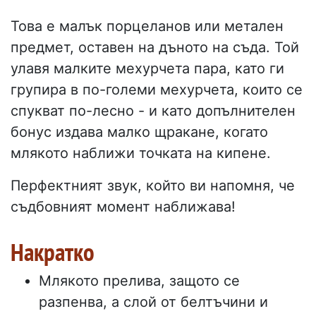
Това е малък порцеланов или метален
предмет, оставен на дъното на съда. Той
улавя малките мехурчета пара, като ги
групира в по-големи мехурчета, които се
спукват по-лесно - и като допълнителен
бонус издава малко щракане, когато
млякото наближи точката на кипене.
Перфектният звук, който ви напомня, че
съдбовният момент наближава!
Накратко
Млякото прелива, защото се
разпенва, а слой от белтъчини и