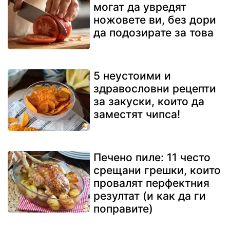
могат да увредят
ножовете ви, без дори
да подозирате за това
5 неустоими и
здравословни рецепти
за закуски, които да
заместят чипса!
Печено пиле: 11 често
срещани грешки, които
провалят перфектния
резултат (и как да ги
поправите)