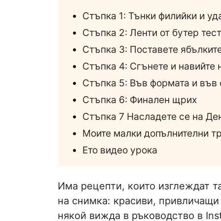
Стъпка 1: Тънки филийки и у
Стъпка 2: Ленти от бутер тес
Стъпка 3: Поставете ябълките
Стъпка 4: Сгънете и навийте 
Стъпка 5: Във формата и във
Стъпка 6: Финален щрих
Стъпка 7 Насладете се на Де
Моите малки допълнителни т
Ето видео урока
Има рецепти, които изглеждат та
на снимка: красиви, привличащи
някой вижда в ръководство в Ins