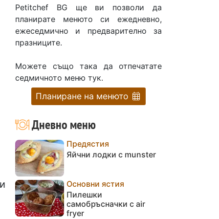
Petitchef BG ще ви позволи да
планирате менюто си ежедневно,
ежеседмично и предварително за
празниците.
Можете също така да отпечатате
седмичното меню тук.
Планиране на менюто
Дневно меню
Предястия
Яйчни лодки с munster
ни
Основни ястия
Пилешки
самобръсначки с air
fryer