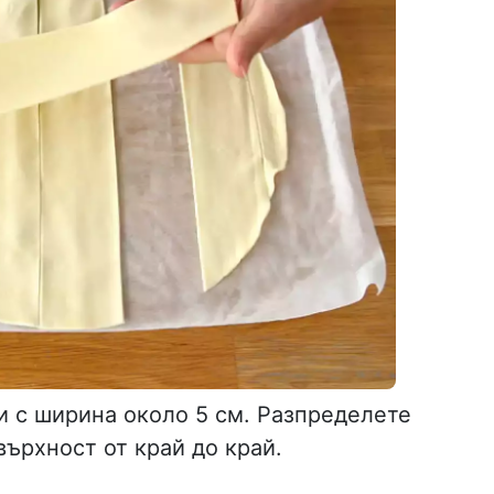
и с ширина около 5 см. Разпределете
върхност от край до край.