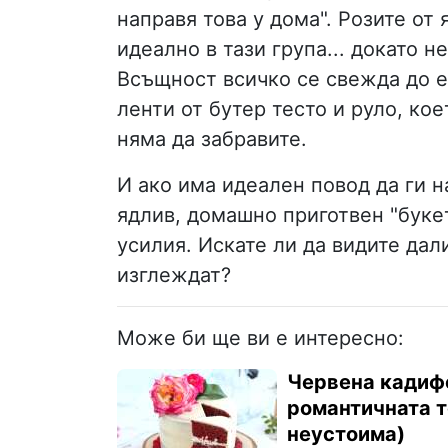
направя това у дома". Розите от
идеално в тази група... докато н
Всъщност всичко се свежда до е
ленти от бутер тесто и руло, ко
няма да забравите.
И ако има идеален повод да ги н
ядлив, домашно приготвен "буке
усилия. Искате ли да видите дал
изглеждат?
Може би ще ви е интересно:
Червена кадифе
романтичната т
неустоима)