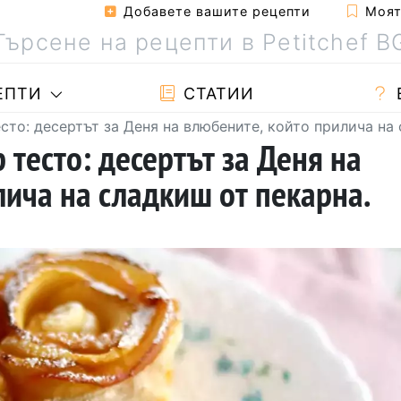
Добавете вашите рецепти
Моята
ЕПТИ
СТАТИИ
есто: десертът за Деня на влюбените, който прилича на
 тесто: десертът за Деня на
лича на сладкиш от пекарна.