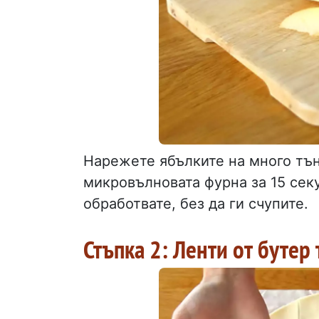
Нарежете ябълките на много тън
микровълновата фурна за 15 секу
обработвате, без да ги счупите.
Стъпка 2: Ленти от бутер 