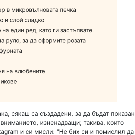
дар в микровълновата печка
то и слой сладко
 на един ред, като ги застъпвате.
на руло, за да оформите розата
 фурната
ня на влюбените
рикове
ка, сякаш са създадени, за да бъдат показа
 вниманието, изненадващи; такива, които
tagram и си мисли: "Не бих си и помислил да