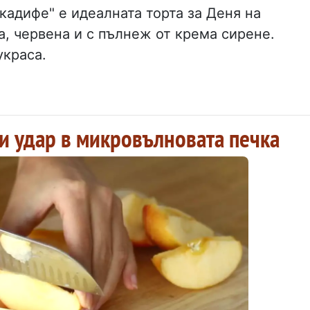
кадифе" е идеалната торта за Деня на
, червена и с пълнеж от крема сирене.
украса.
 и удар в микровълновата печка