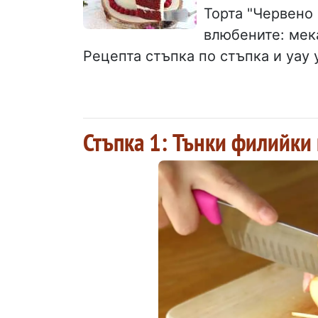
Торта "Червено 
влюбените: мека
Рецепта стъпка по стъпка и уау 
Стъпка 1: Тънки филийки