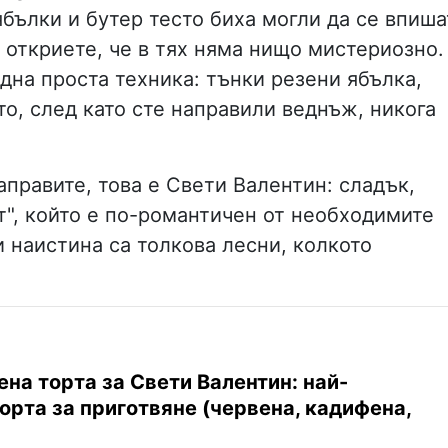
 ябълки и бутер тесто биха могли да се впиша
е откриете, че в тях няма нищо мистериозно.
дна проста техника: тънки резени ябълка,
ето, след като сте направили веднъж, никога
аправите, това е Свети Валентин: сладък,
т", който е по-романтичен от необходимите
и наистина са толкова лесни, колкото
на торта за Свети Валентин: най-
орта за приготвяне (червена, кадифена,