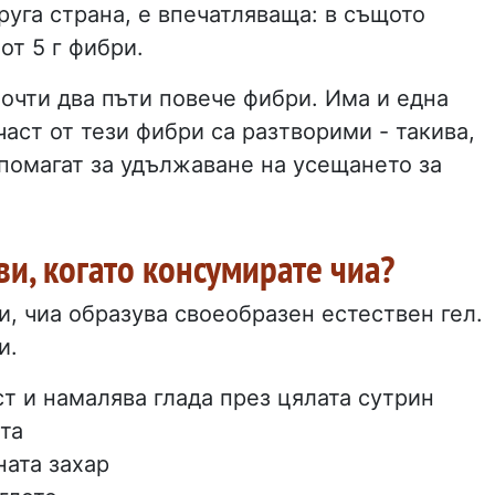
друга страна, е впечатляваща: в същото
от 5 г фибри.
почти два пъти повече фибри. Има и една
аст от тези фибри са разтворими - такива,
 помагат за удължаване на усещането за
ви, когато консумирате чиа?
ти, чиа образува своеобразен естествен гел.
и.
ст и намалява глада през цялата сутрин
та
ната захар