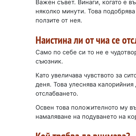
Важен съвет. Винаги, когато е в
няколко минути. Това подобряв
ползите от нея.
Наистина ли от чиа се от
Само по себе си то не е чудотв
съюзник.
Като увеличава чувството за сит
деня. Това улеснява калорийния 
отслабването.
Освен това положителното му въ
намаляване на подуването на ко
Кой трябва да внимава?