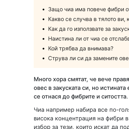
Защо чиа има повече фибри о
Какво се случва в тялото ви,
Как да го използвате за заку
Наистина ли от чиа се отслаб
Кой трябва да внимава?
Струва ли си да замените ове
Много хора смятат, че вече правя
овес в закуската си, но истината
се отнася до фибрите и ситостта
.
Чиа например набира все по-гол
висока концентрация на фибри в
избор за тези, които искат да по