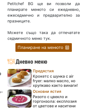
Petitchef BG ще ви позволи да
планирате менюто си ежедневно,
ежеседмично и предварително за
празниците.
Можете също така да отпечатате
седмичното меню тук.
Планиране на менюто
Дневно меню
Предястия
о
Крокетс с шунка с air
fryer: малко масло, но
хрупкаво както винаги!
Основни ястия
о-
Ризото с цвекло и
горгонзола: експлозия
от цветове и наситени