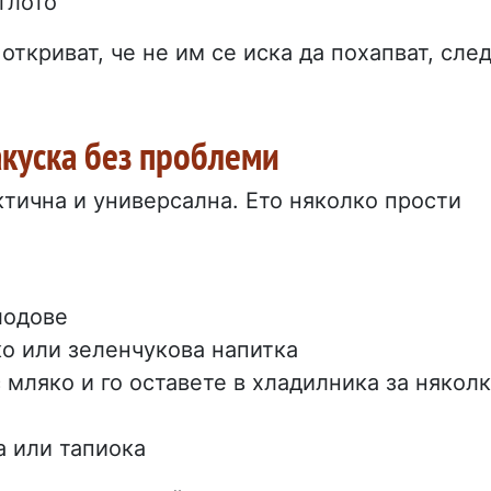
глото
откриват, че не им се иска да похапват, сле
закуска без проблеми
ктична и универсална. Ето няколко прости
лодове
о или зеленчукова напитка
 мляко и го оставете в хладилника за някол
а или тапиока