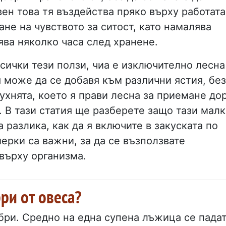
ен това тя въздейства пряко върху работата
ане на чувството за ситост, като намалява
ява няколко часа след хранене.
сички тези ползи, чиа е изключително лесна
 може да се добавя към различни ястия, без
ухнята, което я прави лесна за приемане до
 В тази статия ще разберете защо тази малк
 разлика, как да я включите в закуската по
ерки са важни, за да се възползвате
върху организма.
ри от овеса?
бри. Средно на една супена лъжица се пада