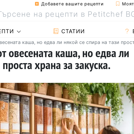
Добавете вашите рецепти
Моята
ЕПТИ
СТАТИИ
весената каша, но едва ли някой се спира на тази прост
т овесената каша, но едва ли
 проста храна за закуска.