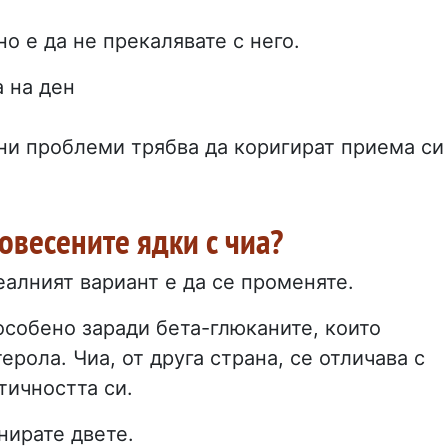
о е да не прекалявате с него.
 на ден
ни проблеми трябва да коригират приема си
 овесените ядки с чиа?
еалният вариант е да се променяте.
особено заради бета-глюканите, които
ерола. Чиа, от друга страна, се отличава с
тичността си.
нирате двете.