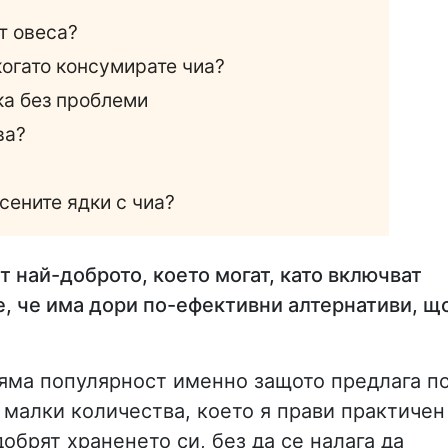
т овеса?
 когато консумирате чиа?
ска без проблеми
ва?
сените ядки с чиа?
т най-доброто, което могат, като включват
 е, че има дори по-ефективни алтернативи, щ
яма популярност именно защото предлага п
 малки количества, което я прави практичен
добрят храненето си, без да се налага да