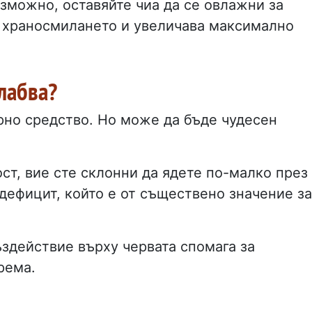
ъзможно, оставяйте чиа да се овлажни за
а храносмилането и увеличава максимално
слабва?
орно средство. Но може да бъде чудесен
ост, вие сте склонни да ядете по-малко през
дефицит, който е от съществено значение за
здействие върху червата спомага за
рема.