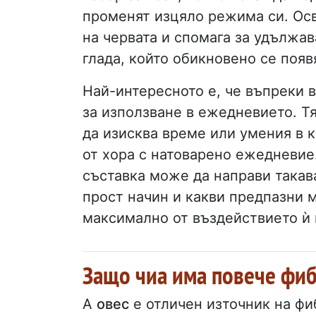
променят изцяло режима си. Осв
на червата и спомага за удължав
глада, който обикновено се появ
Най-интересното е, че въпреки в
за използване в ежедневието. Тя
да изисква време или умения в к
от хора с натоварено ежедневие.
съставка може да направи такава
прост начин и какви предпазни м
максимално от въздействието ѝ 
Защо чиа има повече фиб
A
овес
е отличен източник на фи