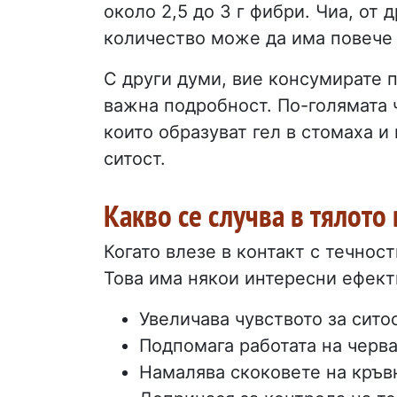
около 2,5 до 3 г фибри. Чиа, от 
количество може да има повече 
С други думи, вие консумирате 
важна подробност. По-голямата ч
които образуват гел в стомаха и
ситост.
Какво се случва в тялото 
Когато влезе в контакт с течнос
Това има някои интересни ефект
Увеличава чувството за сито
Подпомага работата на черва
Намалява скоковете на кръв