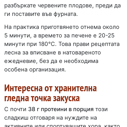
разбъркате червените плодове, преди да
ги поставите във фурната.
На практика приготвянето отнема около
5 минути, а времето за печене е 20-25
минути при 180°C. Това прави рецептата
лесна за вписване в натовареното
ежедневие, без да е необходима
особена организация.
Интересна от хранителна
гледна точка закуска
С почти
38 г протеини в порция
този
сладкиш отговаря на нуждите на
активните или спортуващите хора, както