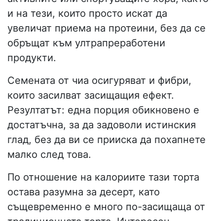
и на тези, които просто искат да
увеличат приема на протеини, без да се
обръщат към ултрапреработени
продукти.
Семената от чиа осигуряват и фибри,
които засилват засищащия ефект.
Резултатът: една порция обикновено е
достатъчна, за да задоволи истинския
глад, без да ви се прииска да похапнете
малко след това.
По отношение на калориите тази торта
остава разумна за десерт, като
същевременно е много по-засищаща от