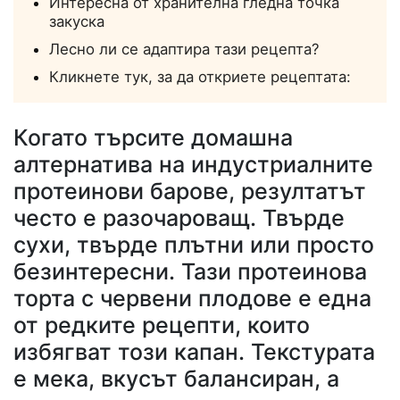
Интересна от хранителна гледна точка
закуска
Лесно ли се адаптира тази рецепта?
Кликнете тук, за да откриете рецептата:
Когато търсите домашна
алтернатива на индустриалните
протеинови барове, резултатът
често е разочароващ. Твърде
сухи, твърде плътни или просто
безинтересни. Тази протеинова
торта с червени плодове е една
от редките рецепти, които
избягват този капан. Текстурата
е мека, вкусът балансиран, а