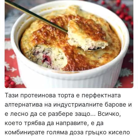
Тази протеинова торта е перфектната
алтернатива на индустриалните барове и
е лесно да се разбере защо... Всичко,
което трябва да направите, е да
комбинирате голяма доза гръцко кисело