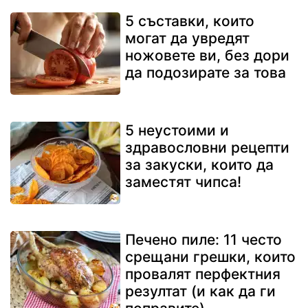
5 съставки, които
могат да увредят
ножовете ви, без дори
да подозирате за това
5 неустоими и
здравословни рецепти
за закуски, които да
заместят чипса!
Печено пиле: 11 често
срещани грешки, които
провалят перфектния
резултат (и как да ги