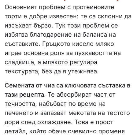
Основният проблем с протеиновите
торти е добре известен: те са склонни да
изсъхват бързо. Тук този проблем се
избягва благодарение на баланса на
съставките. Гръцкото кисело мляко
играе основна роля за пухкавостта на
сладкиша, а млякото регулира
текстурата, без да я утежнява.
Семената от чиа са ключовата съставка в
тази рецепта
. Те абсорбират част от
течността, набъбват по време на
печенето и запазват мекотата на тестото
дори след охлаждане. Това е прост
детайл, който обаче очевидно променя