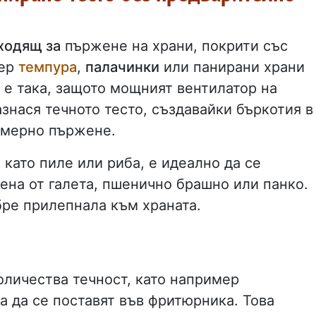
ходящ за
пържене на храни, покрити със
мер
темпура
,
палачинки
или панирани храни
 е така, защото мощният вентилатор на
знася течното тесто, създавайки бъркотия в
омерно пържене.
 като пиле или риба, е идеално да се
ена от галета, пшенично брашно или панко.
бре прилепнала към храната.
оличества течност, като например
а да се поставят във фритюрника. Това