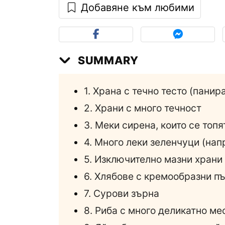
Добавяне към любими
SUMMARY
1. Храна с течно тесто (пани
2. Храни с много течност
3. Меки сирена, които се топя
4. Много леки зеленчуци (на
5. Изключително мазни храни
6. Хлябове с кремообразни п
7. Сурови зърна
8. Риба с много деликатно ме