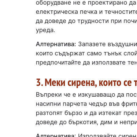
оборудване не е проектирано да
електрическа печка и течностите
да доведе до трудности при почи
уреда.
Алтернатива:
Запазете въздушния
които съдържат само тънък слой
предпочитайте да използвате те
3. Меки сирена, които се 
Въпреки че е изкушаващо да по
насипни парчета чедър във фрит
разтопят бързо и да изтекат пре
доведе до бъркотия, дим и непр
Алтернатива
: Използвайте сирен