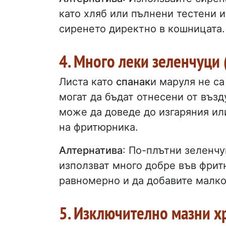
като хляб или пълнени тестени и
сиренето директно в кошницата.
4. Много леки зеленчуци
Листа като
спанак
и маруля не са
могат да бъдат отнесени от възд
може да доведе до изгаряния ил
на фритюрника.
Алтернатива
: По-плътни зеленчу
използват много добре във фрит
равномерно и да добавите малко
5. Изключително мазни х