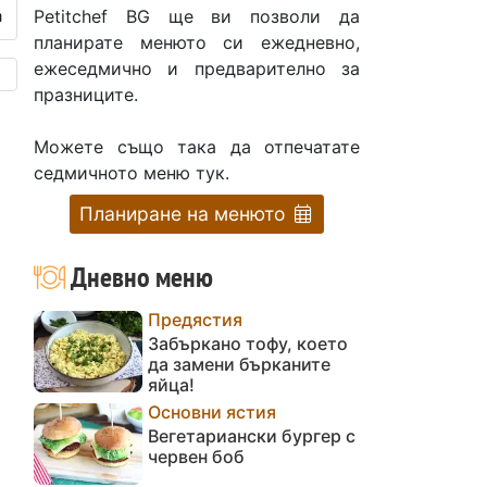
Petitchef BG ще ви позволи да
планирате менюто си ежедневно,
ежеседмично и предварително за
празниците.
Можете също така да отпечатате
седмичното меню тук.
Планиране на менюто
Дневно меню
Предястия
Забъркано тофу, което
да замени бърканите
яйца!
Основни ястия
Вегетариански бургер с
червен боб