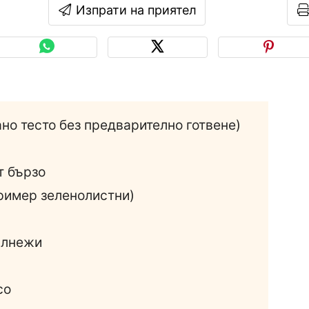
Изпрати на приятел
рано тесто без предварително готвене)
т бързо
пример зеленолистни)
ълнежи
со