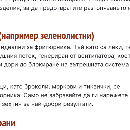
зделия, за да предотвратите разтопяването 
 (например зеленолистни)
 идеални за фритюрника. Тъй като са леки, т
ушния поток, генериран от вентилатора, кое
и дори до блокиране на вътрешната система
ци, като броколи, моркови и тиквички, се
юрника. Само не забравяйте да ги нарежете
 зехтин за най-добри резултати.
рани