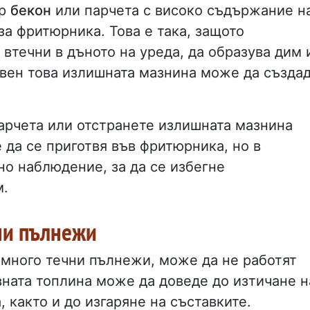
ер
бекон
или парчета с високо съдържание н
за фритюрника. Това е така, защото
втечни в дъното на уреда, да образува дим 
свен това излишната мазнина може да създа
парчета или отстранете излишната мазнина
 да се приготвя във фритюрника, но в
но наблюдение, за да се избегне
м.
ни пълнежи
много течни пълнежи, може да не работят
ната топлина може да доведе до изтичане н
 както и до изгаряне на съставките.