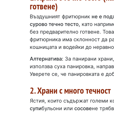
готвене)
Въздушният фритюрник
не е под
сурово течно тесто,
като напри
без предварително готвене. Това
фритюрника има склонност да ра
кошницата и водейки до неравн
Алтернатива:
За панирани храни,
използва суха панировка, направ
Уверете се, че панировката е до
2. Храни с много течност
Ястия, които съдържат големи к
супи
бульони или
сосове
не трябв