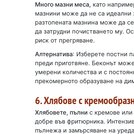
Много мазни меса,
като наприм
мазнини може да не са идеални 
разтопената мазнина може да се 
да затрудни почистването му. О
риск от прегряване.
Алтернатива
: Изберете постни 
преди приготвяне. Беконът може
умерени количества и с постоян
прекомерното образуване на ди
6. Хлябове с кремообраз
Хлябовете, пълни
с кремове или 
добре във фритюрника. Интензив
пълнежа и замърсяване на уреда,