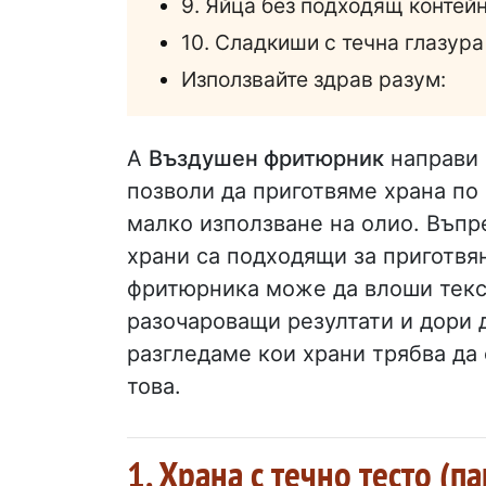
9. Яйца без подходящ контей
10. Сладкиши с течна глазура
Използвайте здрав разум:
A
Въздушен фритюрник
направи 
позволи да приготвяме храна по 
малко използване на олио. Въпр
храни са подходящи за приготвя
фритюрника може да влоши текст
разочароващи резултати и дори 
разгледаме кои храни трябва да 
това.
1. Храна с течно тесто (