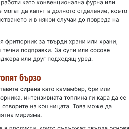
 работи като конвенционална фурна или
 могат да капят в долното отделение, което
стването и в някои случаи до повреда на
 фритюрник за твърди храни или храни,
 течни подправки. За супи или сосове
нджера или друг подходящ уред.
топят бързо
ставите
сирена
като камамбер, бри или
юрника, интензивната топлина ги кара да се
з отворите на кошницата. Това може да
иятна миризма.
а в продукти, които съдържат твърда основа