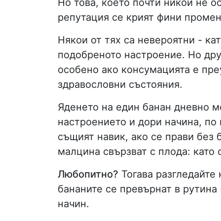
Но това, което почти никой не о
репутация се крият фини промен
Някои от тях са невероятни - к
подобреното настроение. Но дру
особено ако консумацията е пре
здравословни състояния.
Яденето на един банан дневно 
настроението и дори начина, по 
същият навик, ако се прави без 
малцина свързват с плода: като 
Любопитно?
Тогава разгледайте 
бананите се превърнат в рутина 
начин.