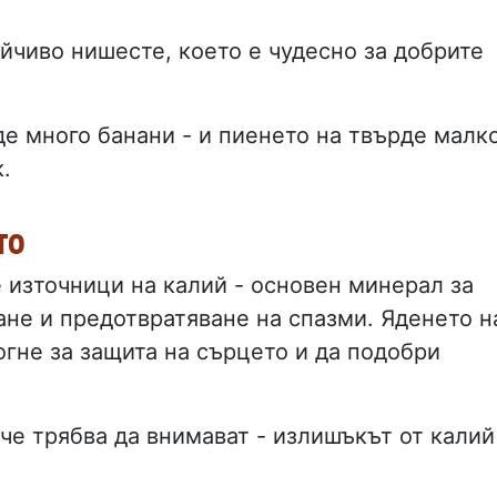
йчиво нишесте, което е чудесно за добрите
де много банани - и пиенето на твърде малк
.
то
 източници на калий - основен минерал за
ане и предотвратяване на спазми. Яденето н
гне за защита на сърцето и да подобри
че трябва да внимават - излишъкът от калий