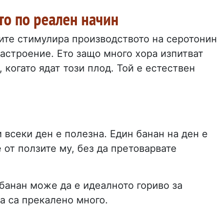
то по реален начин
ите стимулира производството на серотонин
астроение. Ето защо много хора изпитват
 когато ядат този плод. Той е естествен
всеки ден е полезна. Един банан на ден е
е от ползите му, без да претоварвате
 банан може да е идеалното гориво за
а са прекалено много.