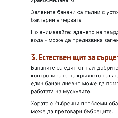
Зелените банани са пълни с усто
бактерии в червата.
Но внимавайте: яденето на твър
вода - може да предизвика запек
3. Естествен щит за сърце
Бананите са един от най-добрите
контролиране на кръвното наляг
един банан дневно може да помо
работата на мускулите.
Хората с бъбречни проблеми оба
може да претовари бъбреците.