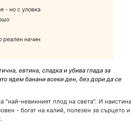
я - но с уловка
лошо
о реален начин
тична, евтина, сладка и убива глада за
ато ядем банани всеки ден, без дори да се
а "най-невинният плод на света". И наистина
овен - богат на калий, полезен за сърцето и
.