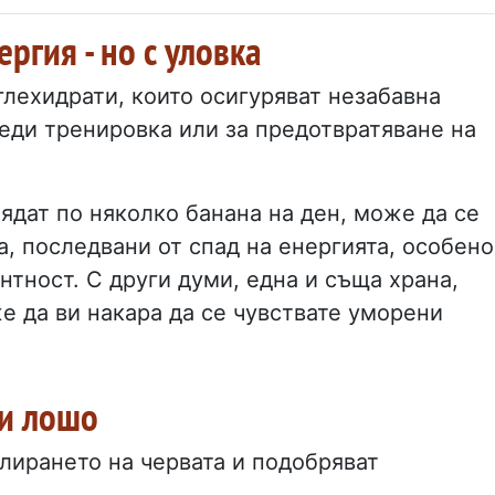
ергия - но с уловка
глехидрати, които осигуряват незабавна
реди тренировка или за предотвратяване на
 ядат по няколко банана на ден, може да се
, последвани от спад на енергията, особено
нтност. С други думи, една и съща храна,
е да ви накара да се чувствате уморени
ли лошо
улирането на червата и подобряват