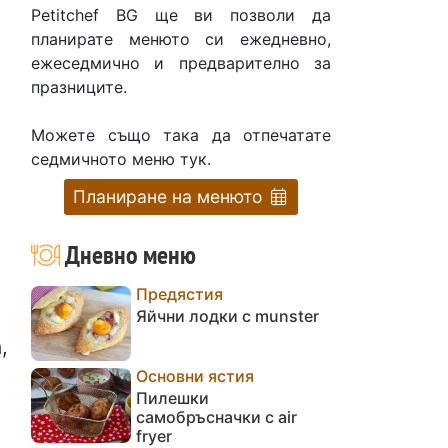
Petitchef BG ще ви позволи да
планирате менюто си ежедневно,
ежеседмично и предварително за
празниците.
Можете също така да отпечатате
седмичното меню тук.
Планиране на менюто
Дневно меню
Предястия
Яйчни лодки с munster
,
Основни ястия
Пилешки
самобръсначки с air
fryer