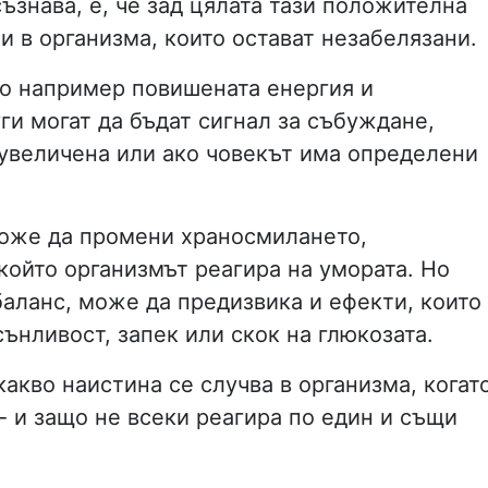
съзнава, е, че зад цялата тази положителна
и в организма, които остават незабелязани.
ато например повишената енергия и
ги могат да бъдат сигнал за събуждане,
увеличена или ако човекът има определени
може да промени храносмилането,
който организмът реагира на умората. Но
баланс, може да предизвика и ефекти, които
сънливост, запек или скок на глюкозата.
какво наистина се случва в организма, когат
- и защо не всеки реагира по един и същи