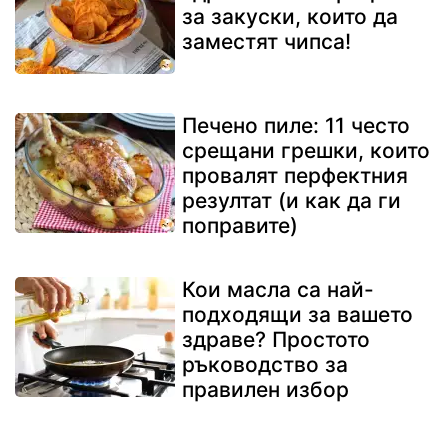
за закуски, които да
заместят чипса!
Печено пиле: 11 често
срещани грешки, които
провалят перфектния
резултат (и как да ги
поправите)
Кои масла са най-
подходящи за вашето
здраве? Простото
ръководство за
правилен избор