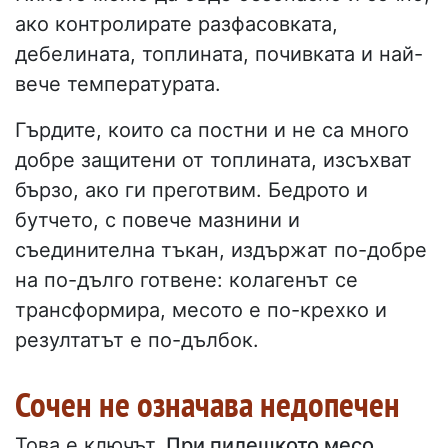
ако контролирате разфасовката,
дебелината, топлината, почивката и най-
вече температурата.
Гърдите, които са постни и не са много
добре защитени от топлината, изсъхват
бързо, ако ги преготвим. Бедрото и
бутчето, с повече мазнини и
съединителна тъкан, издържат по-добре
на по-дълго готвене: колагенът се
трансформира, месото е по-крехко и
резултатът е по-дълбок.
Сочен не означава недопечен
Това е ключът.
При пилешкото месо