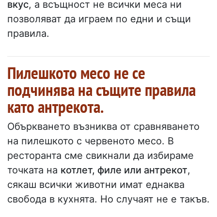
вкус
, а всъщност не всички меса ни
позволяват да играем по едни и същи
правила.
Пилешкото месо не се
подчинява на същите правила
като антрекота.
Объркването възниква от сравняването
на пилешкото с червеното месо. В
ресторанта сме свикнали да избираме
точката на
котлет, филе или антрекот
,
сякаш всички животни имат еднаква
свобода в кухнята. Но случаят не е такъв.