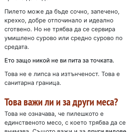
Пилето може да бъде сочно, запечено,
крехко, добре отпочинало и идеално
сготвено. Но не трябва да се сервира
умишлено сурово или средно сурово по
средата.
Ето защо никой не ви пита за точката.
Това не е липса на изтънченост. Това е
санитарна граница.
Това важи ли и за други меса?
Това не означава, че пилешкото е
единственото месо, с което трябва да се
внимава. Същото важи и за
други видове