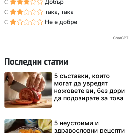
Добър
така, така
Не е добре
ChatGPT
Последни статии
5 съставки, които
могат да увредят
ножовете ви, без дори
да подозирате за това
5 неустоими и
здравословни рецепти