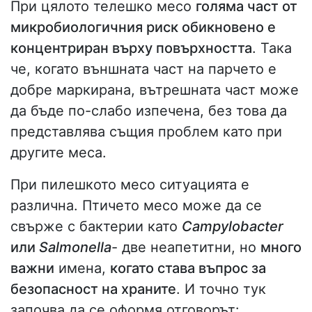
При цялото телешко месо
голяма част от
микробиологичния риск обикновено е
концентриран върху повърхността
. Така
че, когато външната част на парчето е
добре маркирана, вътрешната част може
да бъде по-слабо изпечена, без това да
представлява същия проблем като при
другите меса.
При пилешкото месо ситуацията е
различна. Птичето месо може да се
свърже с бактерии като
Campylobacter
или
Salmonella
- две неапетитни, но
много
важни
имена,
когато става въпрос за
безопасност на храните
. И точно тук
започва да се оформя отговорът: