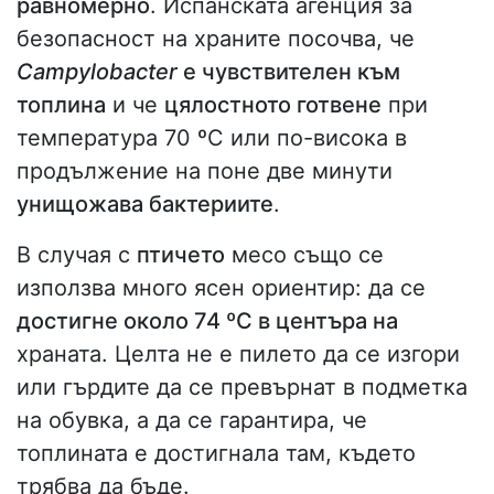
равномерно
. Испанската агенция за
безопасност на храните посочва, че
Campylobacter
е чувствителен към
топлина
и че
цялостното готвене
при
температура 70 ºC или по-висока в
продължение на поне две минути
унищожава бактериите
.
В случая с
птичето
месо също се
използва много ясен ориентир: да се
достигне около 74 ºC в центъра на
храната. Целта не е пилето да се изгори
или гърдите да се превърнат в подметка
на обувка, а да се гарантира, че
топлината е достигнала там, където
трябва да бъде.