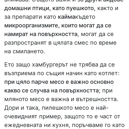
домашни птици, като пуешкото,
както и
за препарати като
кайма
където
микроорганизмите, които могат да се
намират на повърхността
, могат да се
разпространят в цялата смес по време
на смилането.
Ето защо хамбургерът не трябва да се
възприема по същия начин като котлет:
при цяло парче месо е важно основно
какво се случва на повърхността
; при
мляното месо е важна и вътрешността.
Дори и така, пилешкото месо е най-
очевидният пример, защото то е част от
ежедневната ни кухня, поръчваме го като