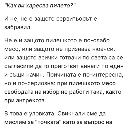
"Как ви харесва пилето?"
И не, не е защото сервитьорът е
забравил.
Не е и защото пилешкото е по-слабо
месо, или защото не признава нюанси,
или защото всички готвачи по света са се
съгласили да го приготвят винаги по един
и същи начин. Причината е по-интересна,
но и по-сериозна:
при пилешкото месо
свободата на избор не работи така, както
при антрекота
.
В това е уловката. Свикнали сме да
мислим за "точката" като за въпрос на