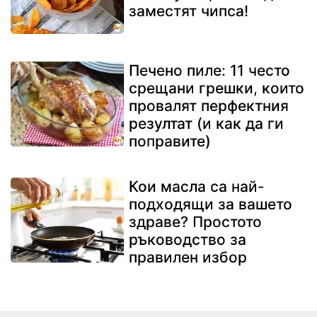
заместят чипса!
Печено пиле: 11 често
срещани грешки, които
провалят перфектния
резултат (и как да ги
поправите)
Кои масла са най-
подходящи за вашето
здраве? Простото
ръководство за
правилен избор