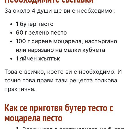
За около 4 души ще ви е необходимо :
1 бутер тесто
60 г зелено песто
100 г сирене моцарела, настъргано
или нарязано на малки кубчета
1 яйчен жълтък
Това е всичко, което ви е необходимо. И
точно това прави тази рецепта толкова
практична.
Как се приготвя бутер тесто с
моцарела песто