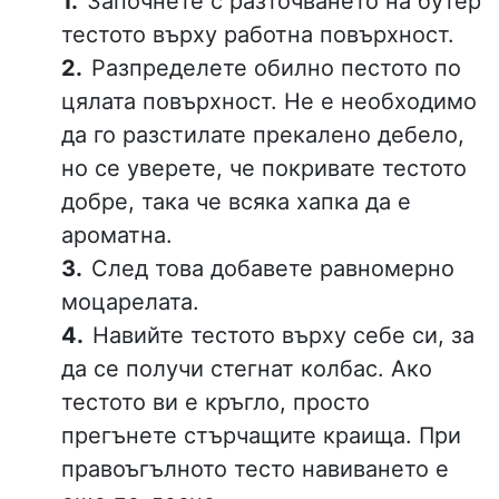
Започнете с разточването на бутер
тестото върху работна повърхност.
Разпределете обилно пестото по
цялата повърхност. Не е необходимо
да го разстилате прекалено дебело,
но се уверете, че покривате тестото
добре, така че всяка хапка да е
ароматна.
След това добавете равномерно
моцарелата.
Навийте тестото върху себе си, за
да се получи стегнат колбас. Ако
тестото ви е кръгло, просто
прегънете стърчащите краища. При
правоъгълното тесто навиването е