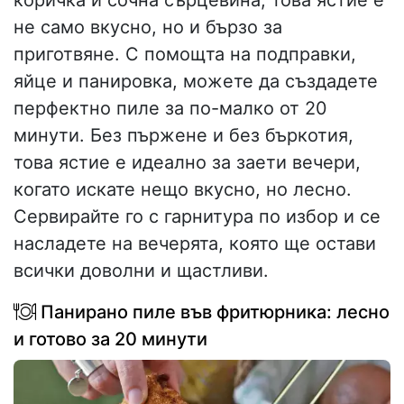
коричка и сочна сърцевина, това ястие е
не само вкусно, но и бързо за
приготвяне. С помощта на подправки,
яйце и панировка, можете да създадете
перфектно пиле за по-малко от 20
минути. Без пържене и без бъркотия,
това ястие е идеално за заети вечери,
когато искате нещо вкусно, но лесно.
Сервирайте го с гарнитура по избор и се
насладете на вечерята, която ще остави
всички доволни и щастливи.
Панирано пиле във фритюрника: лесно
и готово за 20 минути