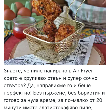
Знаете, че пиле панирано в Air Fryer
което е хрупкаво отвън и супер сочно
отвътре? Да, направихме го и беше
перфектно! Без пържене, без бъркотия и
готово за нула време, за по-малко от 20
минути имате златистокафяво пиле,