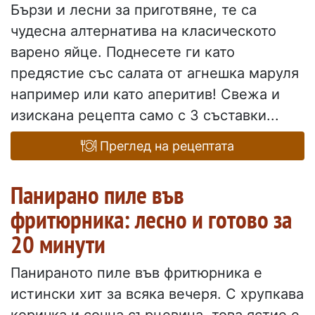
Бързи и лесни за приготвяне, те са
чудесна алтернатива на класическото
варено яйце. Поднесете ги като
предястие със салата от агнешка маруля
например или като аперитив! Свежа и
изискана рецепта само с 3 съставки...
Преглед на рецептата
Панирано пиле във
фритюрника: лесно и готово за
20 минути
Панираното пиле във фритюрника е
истински хит за всяка вечеря. С хрупкава