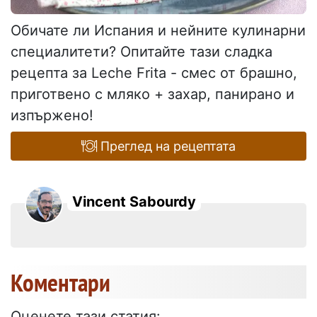
Обичате ли Испания и нейните кулинарни
специалитети? Опитайте тази сладка
рецепта за Leche Frita - смес от брашно,
приготвено с мляко + захар, панирано и
изпържено!
Преглед на рецептата
Vincent Sabourdy
Коментари
Оценете тази статия: