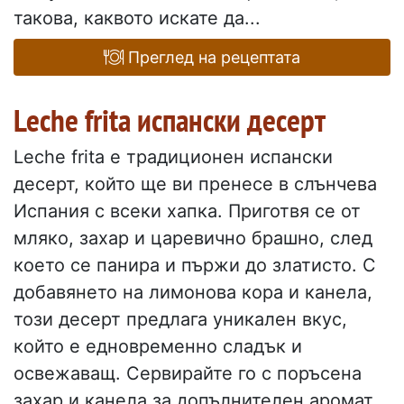
такова, каквото искате да...
Преглед на рецептата
Leche frita испански десерт
Leche frita е традиционен испански
десерт, който ще ви пренесе в слънчева
Испания с всеки хапка. Приготвя се от
мляко, захар и царевично брашно, след
което се панира и пържи до златисто. С
добавянето на лимонова кора и канела,
този десерт предлага уникален вкус,
който е едновременно сладък и
освежаващ. Сервирайте го с поръсена
захар и канела за допълнителен аромат.