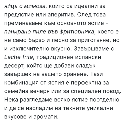
яйца с мимоза
, които са идеални за
предястие или аперитив. След това
преминаваме към основното ястие -
панирано пиле във фритюрника
, което е
не само бързо и лесно за приготвяне, но
и изключително вкусно. Завършваме с
Leche frita
, традиционен испански
десерт, който ще добави сладък
завършек на вашето хранене. Тази
комбинация от ястия е перфектна за
семейна вечеря или за специален повод.
Нека разгледаме всяко ястие поотделно
и да се насладим на техните уникални
вкусове и аромати.