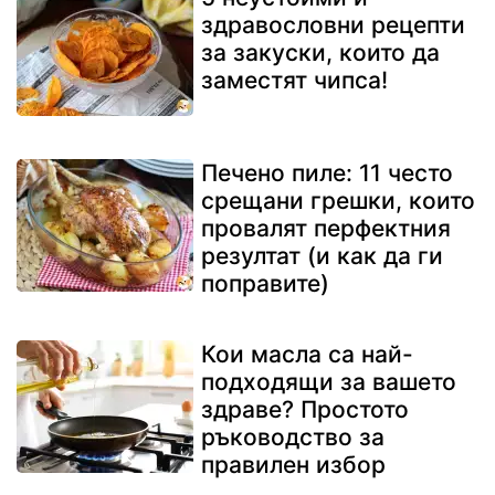
здравословни рецепти
за закуски, които да
заместят чипса!
Печено пиле: 11 често
срещани грешки, които
провалят перфектния
резултат (и как да ги
поправите)
Кои масла са най-
подходящи за вашето
здраве? Простото
ръководство за
правилен избор