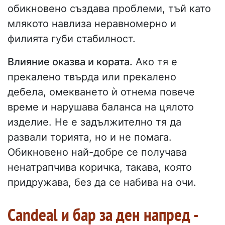
обикновено създава проблеми, тъй като
млякото навлиза неравномерно и
филията губи стабилност.
Влияние оказва и кората.
Ако тя е
прекалено твърда или прекалено
дебела, омекването ѝ отнема повече
време и нарушава баланса на цялото
изделие. Не е задължително тя да
развали торията, но и не помага.
Обикновено най-добре се получава
ненатрапчива коричка, такава, която
придружава, без да се набива на очи.
Candeal и бар за ден напред -