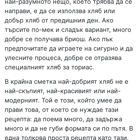
най-разумното нещо, което трябва да се
направи, е да се използва хляб или
добър хляб от предишния ден. Ако
търсите по-мек и сладък вариант, много
добре се получава бриош. Ако пък
предпочитате да играете на сигурно и да
улесните процеса, добре се отразява
специалният хляб за ториас.
В крайна сметка най-добрият хляб не е
най-скъпият, най-красивият или най-
модерният. Той е този, който умее да
прави това, от което се нуждае тази
рецепта: да поема много, да задържа
много и да не губи формата си по пътя. В
една толкова проста рецепта като тази,