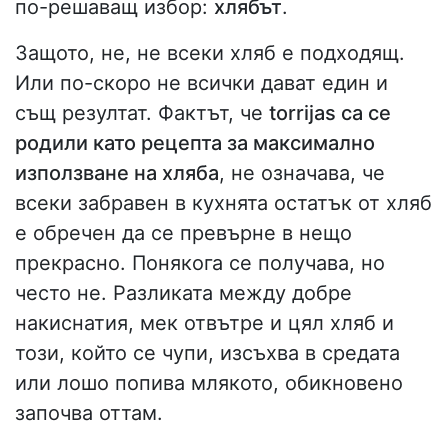
по-решаващ избор:
хлябът
.
Защото, не, не всеки хляб е подходящ.
Или по-скоро не всички дават един и
същ резултат. Фактът, че
torrijas са се
родили като рецепта за максимално
използване на хляба
, не означава, че
всеки забравен в кухнята остатък от хляб
е обречен да се превърне в нещо
прекрасно. Понякога се получава, но
често не. Разликата между добре
накиснатия, мек отвътре и цял хляб и
този, който се чупи, изсъхва в средата
или лошо попива млякото, обикновено
започва оттам.