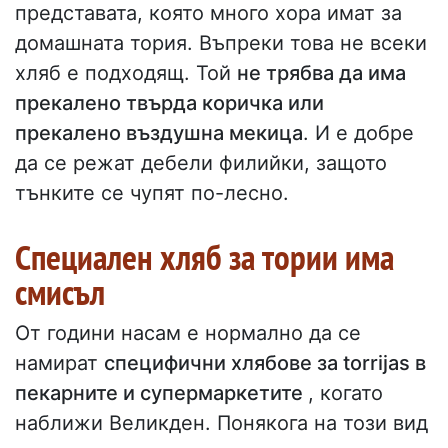
представата, която много хора имат за
домашната тория. Въпреки това не всеки
хляб е подходящ. Той
не трябва да има
прекалено твърда коричка или
прекалено въздушна мекица
. И е добре
да се режат дебели филийки, защото
тънките се чупят по-лесно.
Специален хляб за тории има
смисъл
От години насам е нормално да се
намират
специфични хлябове за torrijas в
пекарните и супермаркетите
, когато
наближи Великден. Понякога на този вид