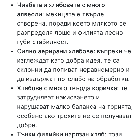
Чиабата и хлябовете с много
алвеоли:
мекицата е твърде
отворена, поради което млякото се
разпределя лошо и филията лесно
губи стабилност.
Силно аерирани хлябове:
въпреки че
изглеждат като добра идея, те са
склонни да попиват неравномерно и
да издържат по-слабо на обработка.
Хлябове с много твърда коричка:
те
затрудняват накисването и
нарушават малко баланса на торията,
особено ако трохите не се получават
добре.
Тънки филийки нарязан хляб
: този