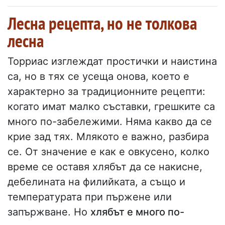
Лесна рецепта, но не толкова
лесна
Торриас изглеждат простички и наистина
са, но в тях се усеща онова, което е
характерно за традиционните рецепти:
когато имат малко съставки, грешките са
много по-забележими. Няма какво да се
крие зад тях. Млякото е важно, разбира
се. От значение е как е овкусено, колко
време се оставя хлябът да се накисне,
дебелината на филийката, а също и
температурата при пържене или
запържване. Но
хлябът е много по-