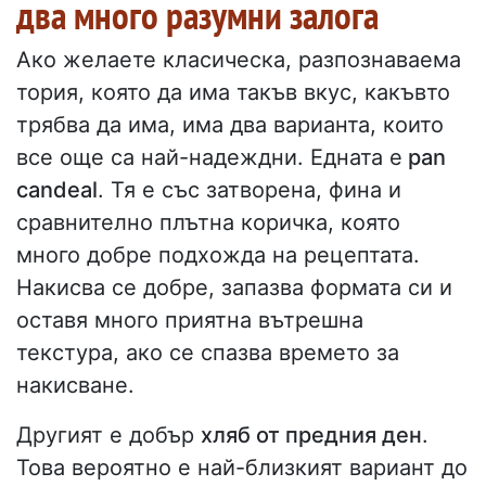
два много разумни залога
Ако желаете класическа, разпознаваема
тория, която да има такъв вкус, какъвто
трябва да има, има два варианта, които
все още са най-надеждни. Едната е
pan
candeal
. Тя е със затворена, фина и
сравнително плътна коричка, която
много добре подхожда на рецептата.
Накисва се добре, запазва формата си и
оставя много приятна вътрешна
текстура, ако се спазва времето за
накисване.
Другият е добър
хляб от предния ден
.
Това вероятно е най-близкият вариант до