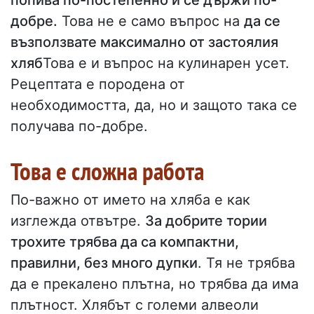
попива по-постепенно и се държи по-
добре.
Това не е само въпрос на
да се
възползвате максимално от застоялия
хляб
Това е и въпрос на кулинарен усет.
Рецептата е породена от
необходимостта, да, но и защото така се
получава по-добре.
Това е сложна работа
По-важно от името на хляба е как
изглежда отвътре.
За добрите тории
трохите трябва да са компактни,
правилни, без много дупки
. Тя не трябва
да е прекалено плътна, но трябва да има
плътност. Хлябът с големи алвеоли