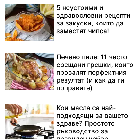
5 неустоими и
здравословни рецепти
за закуски, които да
заместят чипса!
Печено пиле: 11 често
срещани грешки, които
провалят перфектния
резултат (и как да ги
поправите)
Кои масла са най-
подходящи за вашето
здраве? Простото
ръководство за
правилен избор