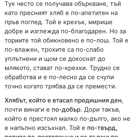
Тук често се получава объркване, тъй
като пресният хляб е по-апетитен на
пръв поглед. Той е крехък, мирише
добре и изглежда по-благодарен. Но за
ториите той обикновено е по-лош. Той е
по-влажен, трохите са по-слабо
уплътнени и щом се докоснат до
млякото, стават по-крехки. Трудно се
обработва и е по-лесно да се счупи
точно когато трябва да се премести.
Хлябът, който е втасал предишния ден
,
почти винаги е
по-добър
. Дори такъв,
който е престоял малко по-дълго, ако не
е напълно изсъхнал. Той е
по-твърд,