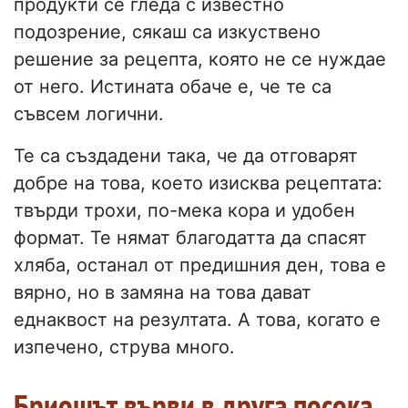
продукти се гледа с известно
подозрение, сякаш са изкуствено
решение за рецепта, която не се нуждае
от него. Истината обаче е, че те са
съвсем логични.
Те са създадени така, че да отговарят
добре на това, което изисква рецептата:
твърди трохи, по-мека кора и удобен
формат. Те нямат благодатта да спасят
хляба, останал от предишния ден, това е
вярно, но в замяна на това дават
еднаквост на резултата. А това, когато е
изпечено, струва много.
Бриошът върви в друга посока