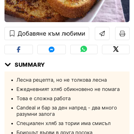
Добавяне към любими
SUMMARY
Лесна рецепта, но не толкова лесна
Ежедневният хляб обикновено не помага
Това е сложна работа
Candeal и бар за ден напред - два много
разумни залога
Специален хляб за тории има смисъл
Бриошът върви в друга посока