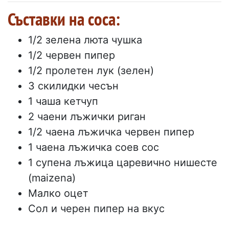
Съставки на соса:
1/2 зелена люта чушка
1/2 червен пипер
1/2 пролетен лук (зелен)
3 скилидки чесън
1 чаша кетчуп
2 чаени лъжички риган
1/2 чаена лъжичка червен пипер
1 чаена лъжичка соев сос
1 супена лъжица царевично нишесте
(maizena)
Малко оцет
Сол и черен пипер на вкус