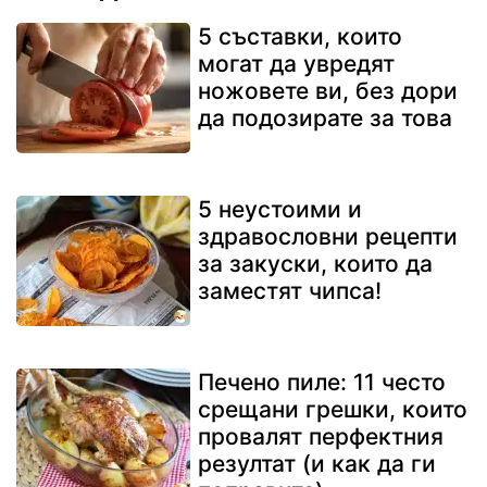
5 съставки, които
могат да увредят
ножовете ви, без дори
да подозирате за това
5 неустоими и
здравословни рецепти
за закуски, които да
заместят чипса!
Печено пиле: 11 често
срещани грешки, които
провалят перфектния
резултат (и как да ги