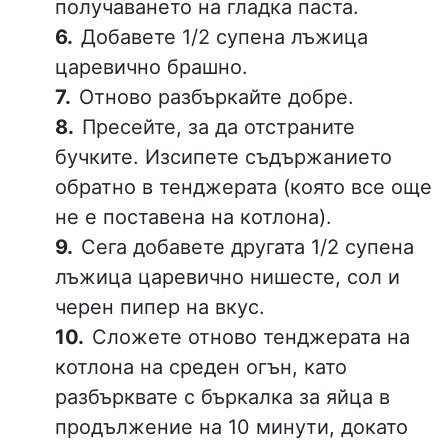
получаването на гладка паста.
Добавете 1/2 супена лъжица
царевично брашно.
Отново разбъркайте добре.
Пресейте, за да отстраните
бучките. Изсипете съдържанието
обратно в тенджерата (която все още
не е поставена на котлона).
Сега добавете другата 1/2 супена
лъжица царевично нишесте, сол и
черен пипер на вкус.
Сложете отново тенджерата на
котлона на среден огън, като
разбърквате с бъркалка за яйца в
продължение на 10 минути, докато