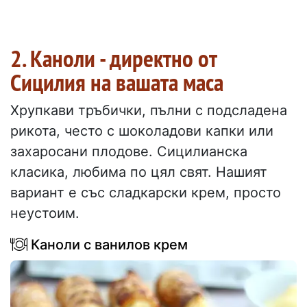
2. Каноли - директно от
Сицилия на вашата маса
Хрупкави тръбички, пълни с подсладена
рикота, често с шоколадови капки или
захаросани плодове. Сицилианска
класика, любима по цял свят. Нашият
вариант е със сладкарски крем, просто
неустоим.
Каноли с ванилов крем