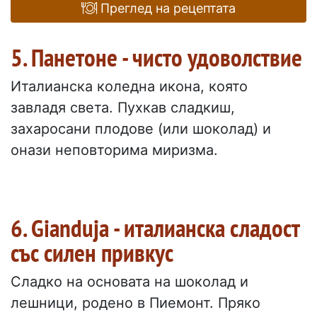
Преглед на рецептата
5. Панетоне - чисто удоволствие
Италианска коледна икона, която
завладя света. Пухкав сладкиш,
захаросани плодове (или шоколад) и
онази неповторима миризма.
6. Gianduja - италианска сладост
със силен привкус
Сладко на основата на шоколад и
лешници, родено в Пиемонт. Пряко