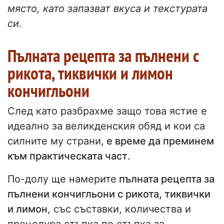
място, като запазват вкуса и текстурата
си.
Пълната рецепта за пълнени с
рикота, тиквички и лимон
кончигльони
След като разбрахме защо това ястие е
идеално за великденския обяд и кои са
силните му страни,
е време да преминем
към практическата част
.
По-долу ще намерите
пълната рецепта за
пълнени кончигльони с рикота, тиквички
и лимон
, със съставки, количества и