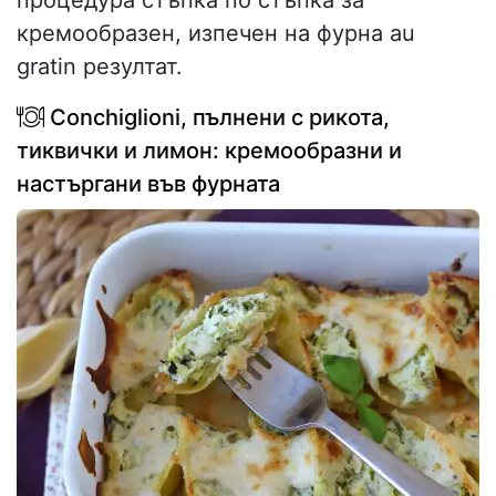
процедура стъпка по стъпка за
кремообразен, изпечен на фурна au
gratin резултат.
Conchiglioni, пълнени с рикота,
тиквички и лимон: кремообразни и
настъргани във фурната