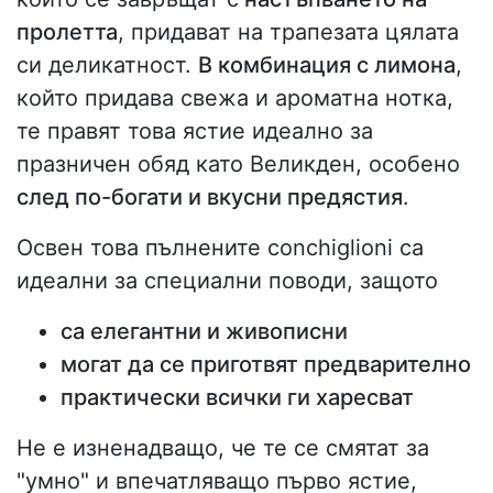
пролетта
, придават на трапезата цялата
си деликатност.
В комбинация с лимона
,
който придава свежа и ароматна нотка,
те правят това ястие идеално за
празничен обяд като Великден, особено
след по-богати и вкусни предястия
.
Освен това пълнените conchiglioni са
идеални за специални поводи, защото
са елегантни и живописни
могат да се приготвят предварително
практически всички ги харесват
Не е изненадващо, че те се смятат за
"умно" и впечатляващо първо ястие,