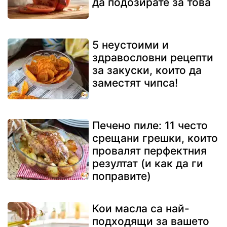
да подозирате за това
5 неустоими и
здравословни рецепти
за закуски, които да
заместят чипса!
Печено пиле: 11 често
срещани грешки, които
провалят перфектния
резултат (и как да ги
поправите)
Кои масла са най-
подходящи за вашето