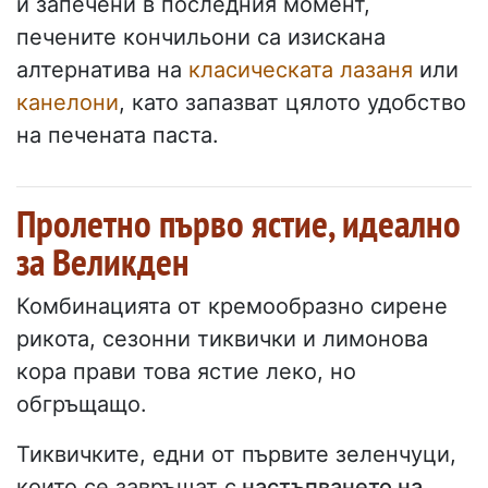
и запечени в последния момент,
печените кончильони са изискана
алтернатива на
класическата лазаня
или
канелони
, като запазват цялото удобство
на печената паста.
Пролетно първо ястие, идеално
за Великден
Комбинацията от кремообразно сирене
рикота, сезонни тиквички и лимонова
кора прави това ястие леко, но
обгръщащо.
Тиквичките, едни от първите зеленчуци,
които се завръщат с
настъпването на