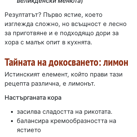
великденски менюта
)
Резултатът? Първо ястие, което
изглежда сложно, но всъщност е лесно
за приготвяне и е подходящо дори за
хора с малък опит в кухнята.
Тайната на докосването: лимон
Истинският елемент, който прави тази
рецепта различна, е лимонът.
Настърганата кора
засилва сладостта на рикотата.
балансира кремообразността на
ястието