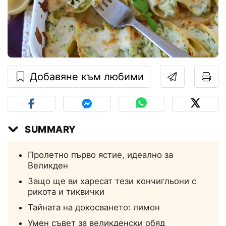
Добавяне към любими
SUMMARY
Пролетно първо ястие, идеално за
Великден
Защо ще ви харесат тези кончигльони с
рикота и тиквички
Тайната на докосването: лимон
Умен съвет за великденски обяд