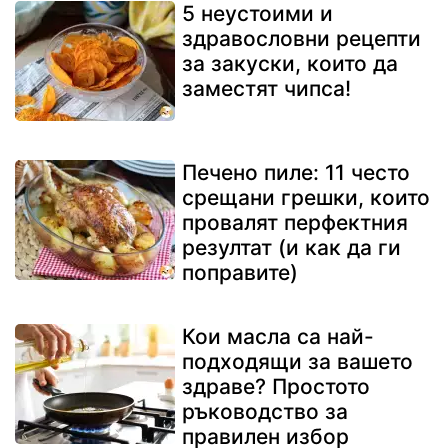
5 неустоими и
здравословни рецепти
за закуски, които да
заместят чипса!
Печено пиле: 11 често
срещани грешки, които
провалят перфектния
резултат (и как да ги
поправите)
Кои масла са най-
подходящи за вашето
здраве? Простото
ръководство за
правилен избор