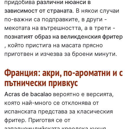
придобива
различни нюанси в
зависимост от страната
. В някои случаи
по-важни са подправките, в други -
мекотата на вътрешността, а в трети -
познатият образ на великденския фритер
, който пристига на масата прясно
приготвен и изчезва за броени минути.
Франция: акри, по-ароматни и с
пътнически привкус
Acras de bacalao
вероятно е версията,
която най-много се отклонява от
испанската представа за класическия
фритер. Приготвя се от
западноиндийската креолска кухня,