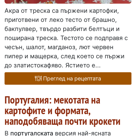
Акра от треска са пържени картофки,
приготвени от леко тесто от брашно,
бакпулвер, твърдо разбити белтъци и
поширана треска. Тестото се подправя с
чесън, шалот, магданоз, лют червен
пипер и мащерка, след което се пържи
до златистокафяво. Ястието е...
Преглед на рецептата
Португалия: мекотата на
картофите и формата,
наподобяваща почти крокети
В
португалската
версия най-ясната