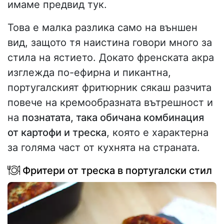
имаме предвид тук.
Това е малка разлика само на външен
вид, защото тя наистина говори много за
стила на ястието. Докато френската акра
изглежда по-ефирна и пикантна,
португалският фритюрник сякаш разчита
повече на кремообразната вътрешност и
на
познатата, така обичана комбинация
от картофи и треска
, която е характерна
за голяма част от кухнята на страната.
Фритери от треска в португалски стил