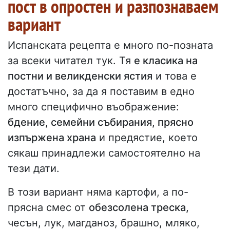
пост в опростен и разпознаваем
вариант
Испанската рецепта е много по-позната
за всеки читател тук. Тя
е класика на
постни и великденски ястия
и това е
достатъчно, за да я поставим в едно
много специфично въображение:
бдение, семейни събирания, прясно
изпържена храна
и предястие, което
сякаш принадлежи самостоятелно на
тези дати.
В този вариант няма картофи, а по-
прясна смес от
обезсолена треска,
чесън, лук, магданоз, брашно, мляко,