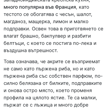
много популярна във Франция
, като
тестото се обогатява с чесън, шалот,
магданоз, мащерка, лимон и малко
подправки. Освен това в приготвянето се
влагат брашно, бакпулвер и разбити
белтъци, с което се постига по-лека и
въздушна вътрешност.
Това означава, че акрите се възприемат
не само като пържена риба, но и като
пържена риба със собствен парфюм, по-
силно белязана от билките, подправките
и онова остро място, което променя
профила на цялото ястие. Те са малки,
пържат се с лъжица и много добре