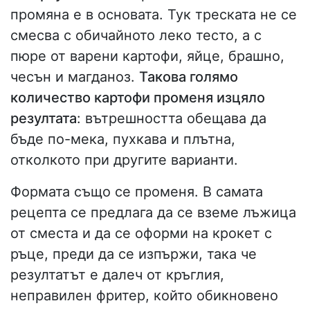
промяна е в основата. Тук треската не се
смесва с обичайното леко тесто, а с
пюре от варени картофи, яйце, брашно,
чесън и магданоз.
Такова голямо
количество картофи променя изцяло
резултата
: вътрешността обещава да
бъде по-мека, пухкава и плътна,
отколкото при другите варианти.
Формата също се променя. В самата
рецепта се предлага да се вземе лъжица
от сместа и да се оформи на крокет с
ръце, преди да се изпържи, така че
резултатът е далеч от кръглия,
неправилен фритер, който обикновено