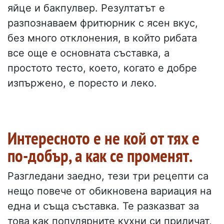
яйце и бакпулвер. Резултатът е
разпознаваем фритюрник с ясен вкус,
без много отклонения, в който рибата
все още е основната съставка, а
простото тесто, което, когато е добре
изпържено, е поресто и леко.
Интересното е не кой от тях е
по-добър, а как се променят.
Разгледани заедно, тези три рецепти са
нещо повече от обикновена вариация на
една и съща съставка. Те разказват за
това как популярните кухни си приличат,