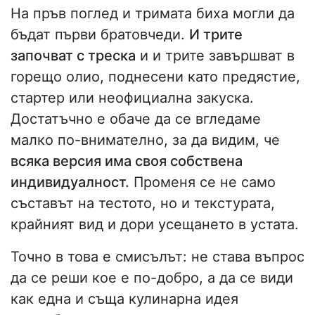
На пръв поглед и тримата биха могли да
бъдат първи братовчеди.
И трите
започват с треска
и и трите завършват в
горещо олио, поднесени като предястие,
стартер или неофициална закуска.
Достатъчно е обаче да се вгледаме
малко по-внимателно, за да видим, че
всяка версия има своя собствена
индивидуалност.
Променя се не само
съставът на тестото, но и текстурата,
крайният вид и дори усещането в устата.
Точно в това е смисълът: не става въпрос
да се реши кое е по-добро, а да се види
как една и съща кулинарна идея