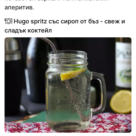
аперитив
.
Hugo spritz със сироп от бъз - свеж и
сладък коктейл