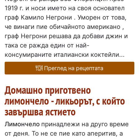
1919 г. и носи името на своя основател
граф Камило Негрони . Уморен от това,
че винаги пие обичайното американо ,
граф Негрони решава да добави джин и
така се ражда един от най-
консумираните италиански коктейли...
Преглед на рецептата
Домашно приготвено
лимончело - ликьорът, с който
завършва ястието
Лимончело
принадлежи на друго време
от деня. То не се пие като аперитив, а