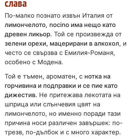
слава
По-малко познато извън Италия от
лимончелото
,
nocino има нещо като
древен ликьор
. Той се произвежда от
зелени орехи, мацерирани в алкохол
, и
често се свързва с Емилия-Романя,
особено с Модена.
Той е тъмен, ароматен, с
нотка на
горчивина и подправки и се пие като
дижестив.
Не притежава лекотата на
шприца или слънчевия цвят на
лимончелото, но именно поради тази
причина носи различен завършек: по-
трезв, по-дълбок и с много характер.