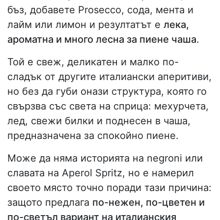
бъз, добавете Prosecco, сода, мента и
лайм или лимон и резултатът е
лека,
ароматна и много лесна за пиене чаша
.
Той е свеж, деликатен и малко по-
сладък от другите италиански аперитиви,
но без да губи онази структура, която го
свързва със света на сприца: мехурчета,
лед, свежи билки и поднесен в чаша,
предназначена за спокойно пиене.
Може да няма историята на negroni или
славата на Aperol Spritz, но е намерил
своето място точно поради тази причина:
защото предлага
по-нежен, по-цветен и
по-светъл вариант на италианския