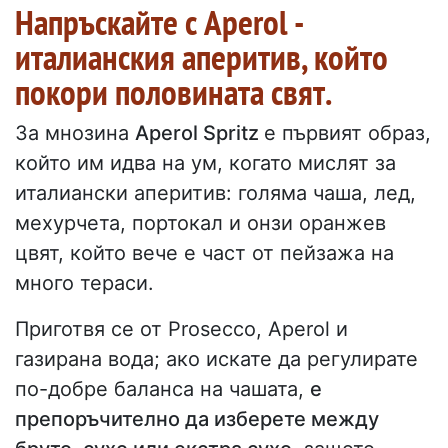
Напръскайте с Aperol -
италианския аперитив, който
покори половината свят.
За мнозина
Aperol Spritz
е първият образ,
който им идва на ум, когато мислят за
италиански аперитив: голяма чаша, лед,
мехурчета, портокал и онзи оранжев
цвят, който вече е част от пейзажа на
много тераси.
Приготвя се от Prosecco, Aperol и
газирана вода; ако искате да регулирате
по-добре баланса на чашата,
е
препоръчително да изберете между