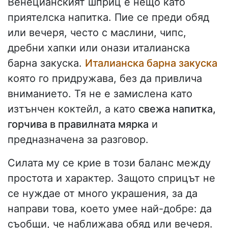
Венецианският шприц е нещо като
приятелска напитка. Пие се преди обяд
или вечеря, често с маслини, чипс,
дребни хапки или онази италианска
барна закуска.
Италианска барна закуска
която го придружава, без да привлича
вниманието. Тя не е замислена като
изтънчен коктейл, а като
свежа напитка,
горчива в правилната мярка
и
предназначена за разговор.
Силата му се крие в този баланс между
простота и характер. Защото сприцът не
се нуждае от много украшения, за да
направи това, което умее най-добре: да
съобщи, че наближава обяд или вечеря.