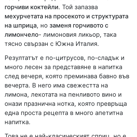
горчиви коктейли
. Той запазва
мехурчетата на просекото и структурата
на шприца
, но
заменя горчивото с
лимончело
- лимоновия ликьор, така
тясно свързан с Южна Италия.
Резултатът е по-цитрусов, по-сладък и
много лесен за представяне в напитка
след вечеря, която преминава бавно във
вечерта. В него има свежестта на
лимона, лекотата на пенливото вино и
онази празнична нотка, която превръща
една проста рецепта в много апетитна
напитка.
Това не е най-класическият сприц, но е