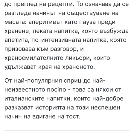
до преглед на рецепти. То означава да се
разгледа начинът на съществуване на
масата: аперитивът като пауза преди
хранене, леката напитка, която възбужда
апетита, по-интензивната напитка, която
призовава към разговор, и
храносмилателните ликьори, които
удължават края на храненето.
От най-популярния сприц до най-
неизвестното nocino - това са някои от
италианските напитки, които най-добре
разказват историята на този неспешен
начин на вдигане на тост.