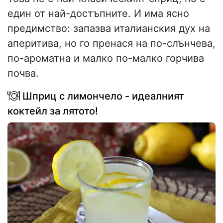
един от най-достъпните. И има ясно
предимство: запазва италианския дух на
аперитива, но го пренася на по-слънчева,
по-ароматна и малко по-малко горчива
почва.
Шприц с лимончело - идеалният
коктейл за лятото!