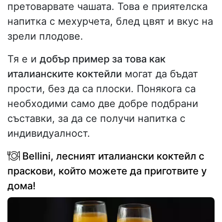
претоварвате чашата. Това е приятелска
напитка с мехурчета, блед цвят и вкус на
зрели плодове.
Тя е и
добър пример за това как
италианските коктейли
могат да бъдат
прости, без да са плоски. Понякога са
необходими само две добре подбрани
съставки, за да се получи напитка с
индивидуалност.
Bellini, лесният италиански коктейл с
праскови, който можете да приготвите у
дома!