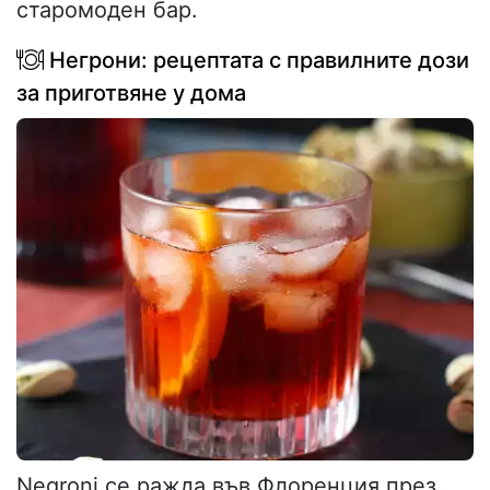
старомоден бар.
Негрони: рецептата с правилните дози
за приготвяне у дома
Negroni се ражда във Флоренция през