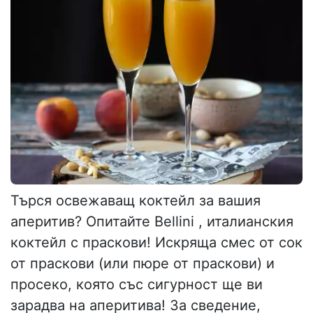
Търся освежаващ коктейл за вашия
аперитив? Опитайте Bellini , италианския
коктейл с праскови! Искряща смес от сок
от праскови (или пюре от праскови) и
просеко, която със сигурност ще ви
зарадва на аперитива! За сведение,