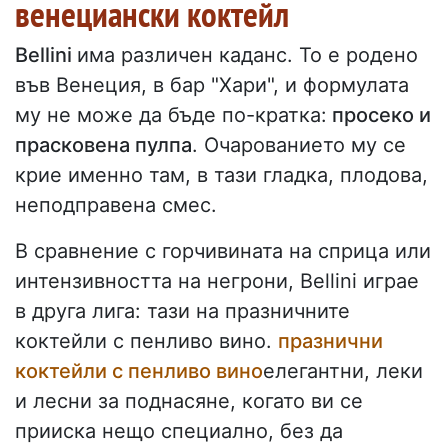
венециански коктейл
Bellini
има различен каданс. То е родено
във Венеция, в бар "Хари", и формулата
му не може да бъде по-кратка:
просеко и
прасковена пулпа
. Очарованието му се
крие именно там, в тази гладка, плодова,
неподправена смес.
В сравнение с горчивината на сприца или
интензивността на негрони, Bellini играе
в друга лига: тази на празничните
коктейли с пенливо вино.
празнични
коктейли с пенливо вино
елегантни, леки
и лесни за поднасяне, когато ви се
прииска нещо специално, без да