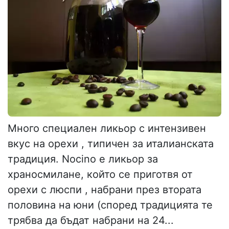
Много специален ликьор с интензивен
вкус на орехи , типичен за италианската
традиция. Nocino е ликьор за
храносмилане, който се приготвя от
орехи с люспи , набрани през втората
половина на юни (според традицията те
трябва да бъдат набрани на 24...