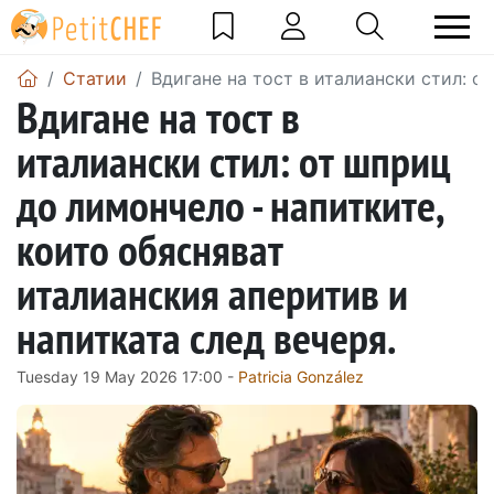
Статии
Вдигане на тост в италиански стил: о
Вдигане на тост в
италиански стил: от шприц
до лимончело - напитките,
които обясняват
италианския аперитив и
напитката след вечеря.
Tuesday 19 May 2026 17:00 -
Patricia González