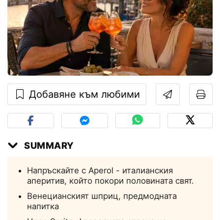
Добавяне към любими
SUMMARY
Напръскайте с Aperol - италианския
аперитив, който покори половината свят.
Венецианският шприц, предмодната
напитка