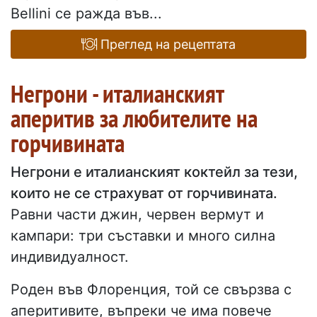
Bellini се ражда във...
Преглед на рецептата
Негрони - италианският
аперитив за любителите на
горчивината
Негрони е италианският коктейл за тези,
които не се страхуват от горчивината.
Равни части джин, червен вермут и
кампари: три съставки и много силна
индивидуалност.
Роден във Флоренция, той се свързва с
аперитивите, въпреки че има повече