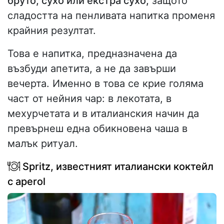
бруто, сухо или екстра сухо,
защото
сладостта на пенливата напитка променя
крайния резултат.
Това е напитка, предназначена да
възбуди апетита, а не да завърши
вечерта. Именно в това се крие голяма
част от нейния чар: в лекотата, в
мехурчетата и в италианския начин да
превърнеш една обикновена чаша в
малък ритуал.
Spritz, известният италиански коктейл
с aperol