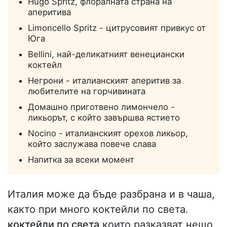
Hugo Spritz, флоралната страна на
аперитива
Limoncello Spritz - цитрусовият привкус от
Юга
Bellini, най-деликатният венециански
коктейл
Негрони - италианският аперитив за
любителите на горчивината
Домашно приготвено лимончело -
ликьорът, с който завършва ястието
Nocino - италианският орехов ликьор,
който заслужава повече слава
Напитка за всеки момент
Италия може да бъде разбрана и в чаша,
както при много коктейли по света.
коктейли по света
които разказват нещо