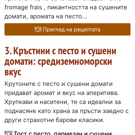
fromage frais , пикантността на сушените
домати, аромата на песто...
Преглед на рецептата
3. Кръстини с песто и сушени
домати: средиземноморски
вкус
Крутоните с песто и сушени домати
придават аромат и вкус на аперитива.
Хрупкави и наситени, те са идеални за
поднасяне като храна за пръсти заедно с
други страхотни барови класики.
Тост с песто, пармезан и сушени