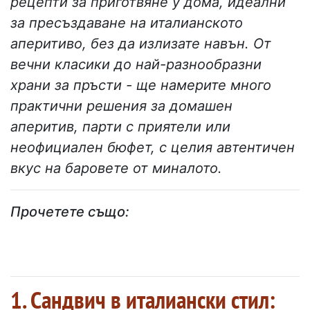
рецепти за приготвяне у дома, идеални
за пресъздаване на италианското
аперитиво, без да излизате навън. От
вечни класики до най-разнообразни
храни за пръсти - ще намерите много
практични решения за домашен
аперитив, парти с приятели или
неофициален бюфет, с целия автентичен
вкус на баровете от миналото.
Прочетете също:
1. Сандвич в италиански стил: