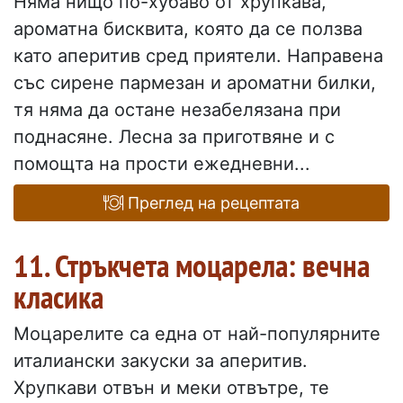
Няма нищо по-хубаво от хрупкава,
ароматна бисквита, която да се ползва
като аперитив сред приятели. Направена
със сирене пармезан и ароматни билки,
тя няма да остане незабелязана при
поднасяне. Лесна за приготвяне и с
помощта на прости ежедневни...
Преглед на рецептата
11. Стръкчета моцарела: вечна
класика
Моцарелите са една от най-популярните
италиански закуски за аперитив.
Хрупкави отвън и меки отвътре, те