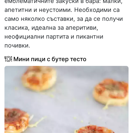
емблематичните закуски в бара: малки,
апетитни и неустоими. Необходими са
само няколко съставки, за да се получи
класика, идеална за аперитиви,
неофициални партита и пикантни
почивки.
Мини пици с бутер тесто