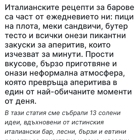
Италианските рецепти за барове
са част от ежедневието ни: пици
на плота, меки сандвичи, бутер
тесто и всички онези пикантни
закуски за аперитив, които
изчезват за минути. Прости
вкусове, бързо приготвяне и
онази неформална атмосфера,
която превръща аперитива в
един от най-обичаните моменти
от деня.
В тази статия сме събрали 13 солени
идеи, вдъхновени от истинския
италиански бар, лесни, бързи и евтини