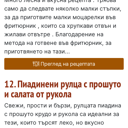
Много лесна и вкусна рецепта . Трябва
само да следвате няколко малки стъпки,
за да приготвите малки моцарелки във
фритюрник , които са хрупкави отвън и
жилави отвътре . Благодарение на
метода на готвене във фритюрник, за
приготвянето на тази...
Преглед на рецептата
12. Пиадинени рулца с прошуто
и салата от рукола
Свежи, прости и бързи, рулцата пиадина
с прошуто крудо и рукола са идеални за
тези, които търсят леко, но вкусно