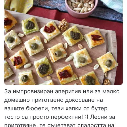
За импровизиран аперитив или за малко
домашно приготвено докосване на
вашите бюфети, тези хапки от бутер
тесто са просто перфектни! :) Лесни за
приготвяне, те съчетават сладостта на