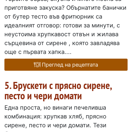
приготвяне закуска? Обърнатите банички
от бутер тесто във фритюрник са
идеалният отговор: готови за минути, с
неустоима хрупкавост отвън и жилава
сърцевина от сирене , която завладява
още с първата хапка....
Преглед на рецептата
5. Брускети с прясно сирене,
песто и чери домати
Една проста, но винаги печеливша
комбинация: хрупкав хляб, прясно
сирене, песто и чери домати. Тези