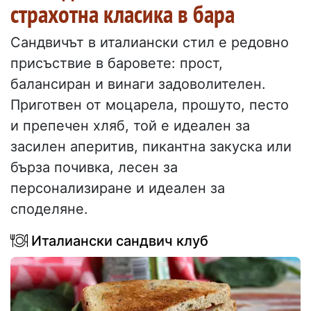
страхотна класика в бара
Сандвичът в италиански стил е редовно
присъствие в баровете: прост,
балансиран и винаги задоволителен.
Приготвен от моцарела, прошуто, песто
и препечен хляб, той е идеален за
засилен аперитив, пикантна закуска или
бърза почивка, лесен за
персонализиране и идеален за
споделяне.
Италиански сандвич клуб