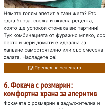
Нямате голям апетит в тази жега? Ето
една бърза, свежа и вкусна рецепта,
която ще успокои стомаха ви: тартини!
Тук комбинацията от фуражно мляко, сос
песто и чери домати е идеална за
хапване самостоятелно или със смесена
салата. Насладете се!
Преглед на рецептата
6. Фокача с розмарин:
комфортна храна за аперитив
Фокачата с розмарин е задължителна и