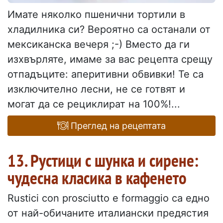
Имате няколко пшенични тортили в
хладилника си? Вероятно са останали от
мексиканска вечеря ;-) Вместо да ги
изхвърляте, имаме за вас рецепта срещу
отпадъците: аперитивни обвивки! Те са
изключително лесни, не се готвят и
могат да се рециклират на 100%!...
Преглед на рецептата
13. Рустици с шунка и сирене:
чудесна класика в кафенето
Rustici con prosciutto e formaggio са едно
от най-обичаните италиански предястия