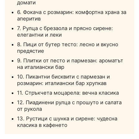
домати
6. Фокача с розмарин: комфортна храна за
аперитив
7. Рулца с брезаола и прясно сирене:
елегантни и леки
8. Пици от бутер тесто: лесно и вкусно
предястие
9. Плитки от песто и пармезан: ароматът
на италиански бар
10. Пикантни бисквити с пармезан и
розмарин: италиански бар хрупкав
11. Стръкчета моцарела: вечна класика
12. Пиадинени рулца с прошуто и салата
от рукола
13. Рустици с шунка и сирене: чудесна
класика в кафенето