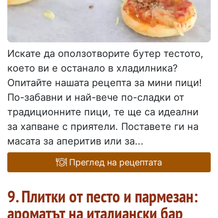
Искате да оползотворите бутер тестото,
което ви е останало в хладилника?
Опитайте нашата рецепта за мини пици!
По-забавни и най-вече по-сладки от
традиционните пици, те ще са идеални
за хапване с приятели. Поставете ги на
масата за аперитив или за...
Преглед на рецептата
9. Плитки от песто и пармезан:
ароматът на италиански бар