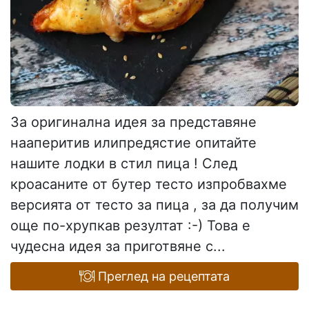
За оригинална идея за представяне
нааперитив илипредястие опитайте
нашите лодки в стил пица ! След
кроасаните от бутер тесто изпробвахме
версията от тесто за пица , за да получим
още по-хрупкав резултат :-) Това е
чудесна идея за приготвяне с...
Преглед на рецептата