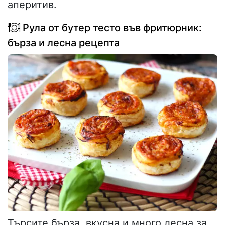
аперитив.
Рула от бутер тесто във фритюрник:
бърза и лесна рецепта
Търсите бърза, вкусна и много лесна за