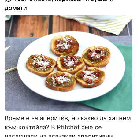
домати
Време е за аперитив, но какво да хапнем
към коктейла? В Ptitchef сме се
наслушали на всякакви аперитивни