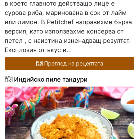
в което главното действащо лице е
сурова риба, маринована в сок от лайм
или лимон. В Petitchef направихме бърза
версия, като използвахме консерва от
петел , с наистина изненадващ резултат.
Експлозия от вкус и...
Преглед на рецептата
Индийско пиле тандури