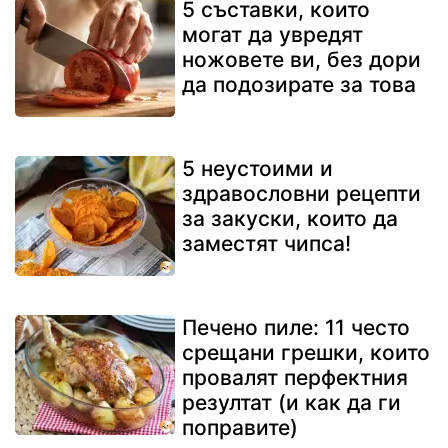
5 съставки, които
могат да увредят
ножовете ви, без дори
да подозирате за това
5 неустоими и
здравословни рецепти
за закуски, които да
заместят чипса!
Печено пиле: 11 често
срещани грешки, които
провалят перфектния
резултат (и как да ги
поправите)