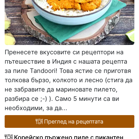
Пренесете вкусовите си рецептори на
пътешествие в Индия с нашата рецепта
за пиле Tandoori! Това ястие се приготвя
толкова бързо, колкото и лесно (стига да
не забравите да мариновате пилето,
разбира се ;-) ). Само 5 минути са ви
необходими, за да...
Преглед на рецептата
Корейско пържено пиле с пикантен