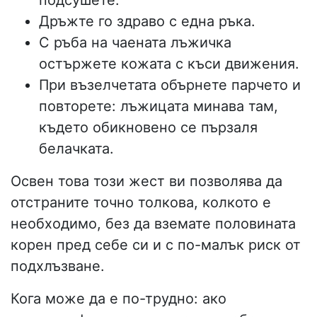
подсушете.
Дръжте го здраво с една ръка.
С ръба на чаената лъжичка
остържете кожата с къси движения.
При възелчетата обърнете парчето и
повторете: лъжицата минава там,
където обикновено се пързаля
белачката.
Освен това този жест ви позволява да
отстраните точно толкова, колкото е
необходимо, без да вземате половината
корен пред себе си и с по-малък риск от
подхлъзване.
Кога може да е по-трудно: ако