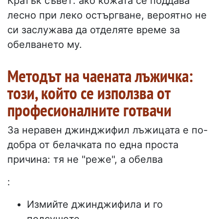
Кратък съвет: ако кожата се поддава
лесно при леко остъргване, вероятно не
си заслужава да отделяте време за
обелването му.
Методът на чаената лъжичка:
този, който се използва от
професионалните готвачи
За неравен джинджифил лъжицата е по-
добра от белачката по една проста
причина: тя не "реже", а обелва
:
Измийте джинджифила и го