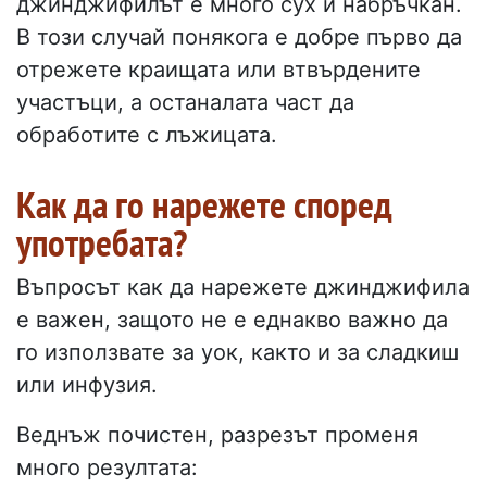
джинджифилът е много сух и набръчкан.
В този случай понякога е добре първо да
отрежете краищата или втвърдените
участъци, а останалата част да
обработите с лъжицата.
Как да го нарежете според
употребата?
Въпросът как да нарежете джинджифила
е важен, защото не е еднакво важно да
го използвате за уок, както и за сладкиш
или инфузия.
Веднъж почистен, разрезът променя
много резултата: