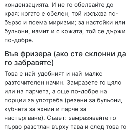
кондензацията. И не го обелвайте до
края: когато е обелен, той изсъхва по-
бързо и поема миризми; за настойки или
бульони, измит и с кожата, той се държи
по-добре.
Във фризера (ако сте склонни да
го забравяте)
Това е най-удобният и най-малко
разточителен начин. Замразете го цяло
или на парчета, а още по-добре на
порции за употреба (резени за бульони,
кубчета за яхнии и парче за
настъргване). Съвет: замразявайте го
първо разстлан върху тава и след това го