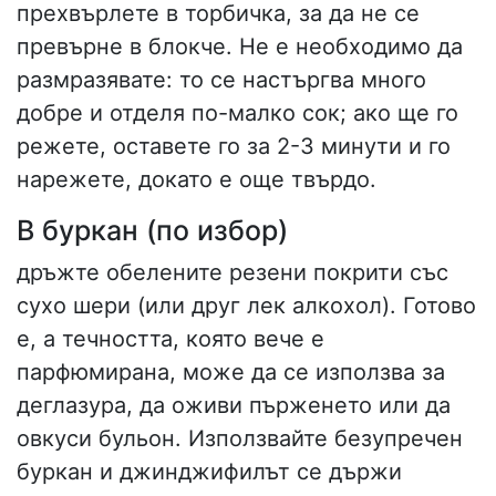
прехвърлете в торбичка, за да не се
превърне в блокче. Не е необходимо да
размразявате: то се настъргва много
добре и отделя по-малко сок; ако ще го
режете, оставете го за 2-3 минути и го
нарежете, докато е още твърдо.
В буркан (по избор)
дръжте обелените резени покрити със
сухо шери (или друг лек алкохол). Готово
е, а течността, която вече е
парфюмирана, може да се използва за
деглазура, да оживи пърженето или да
овкуси бульон. Използвайте безупречен
буркан и джинджифилът се държи