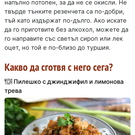
напълно потопен, за да не се окисли. Не
твърде тънките резенчета са по-добри,
тъй като издържат по-дълго. Ако искате
да го приготвите без алкохол, можете да
го направите със светъл сироп или лек
оцет, но той е по-близо до туршия.
Какво да сготвя с него сега?
Пилешко с джинджифил и лимонова
трева