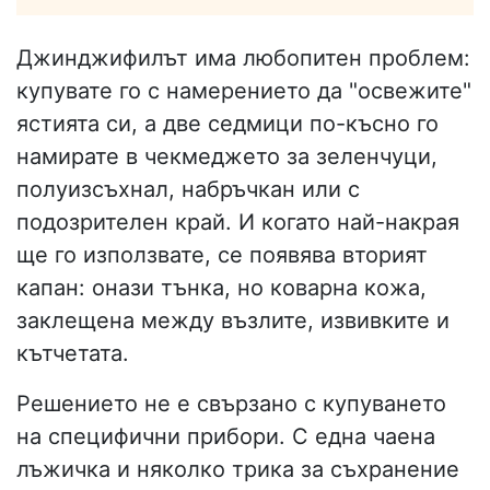
Джинджифилът има любопитен проблем:
купувате го с намерението да "освежите"
ястията си, а две седмици по-късно го
намирате в чекмеджето за зеленчуци,
полуизсъхнал, набръчкан или с
подозрителен край. И когато най-накрая
ще го използвате, се появява вторият
капан: онази тънка, но коварна кожа,
заклещена между възлите, извивките и
кътчетата.
Решението не е свързано с купуването
на специфични прибори. С една чаена
лъжичка и няколко трика за съхранение