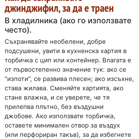
джинджифил, за да е траен
В хладилника (ако го използвате
често).
Съхранявайте необелени, добре
подсушени, увити в кухненска хартия в
торбичка с цип или контейнер. Влагата е
от първостепенно значение тук: ако се
"изпоти", се развива плесен; ако изсъхне,
става жилава. Сменяйте хартията, ако
стане влажна, и се уверете, че тя
прилепва плътно, без въздушни
джобове. Ако използвате торбичка,
оставете минимален отвор за въздух
(или перфориран такъв), за да избегнете