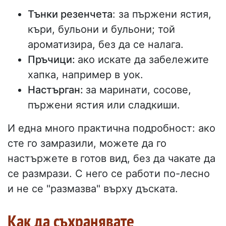
Тънки резенчета
: за пържени ястия,
къри, бульони и бульони; той
ароматизира, без да се налага.
Пръчици:
ако искате да забележите
хапка, например в уок.
Настърган:
за маринати, сосове,
пържени ястия или сладкиши.
И една много практична подробност: ако
сте го замразили, можете да го
настържете в готов вид, без да чакате да
се размрази. С него се работи по-лесно
и не се "размазва" върху дъската.
Как да съхранявате