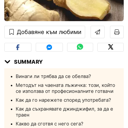
Добавяне към любими
SUMMARY
Винаги ли трябва да се обелва?
Методът на чаената лъжичка: този, който
се използва от професионалните готвачи
Как да го нарежете според употребата?
Как да съхранявате джинджифил, за да е
траен
Какво да сготвя с него сега?