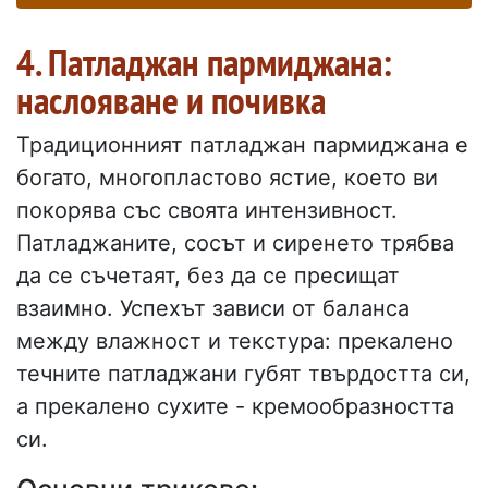
4. Патладжан пармиджана:
наслояване и почивка
Традиционният патладжан пармиджана е
богато, многопластово ястие, което ви
покорява със своята интензивност.
Патладжаните, сосът и сиренето трябва
да се съчетаят, без да се пресищат
взаимно. Успехът зависи от баланса
между влажност и текстура: прекалено
течните патладжани губят твърдостта си,
а прекалено сухите - кремообразността
си.