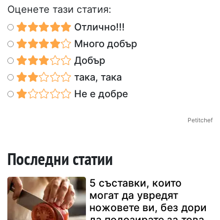
Оценете тази статия:
Отлично!!!
Много добър
Добър
така, така
Не е добре
Petitchef
Последни статии
5 съставки, които
могат да увредят
ножовете ви, без дори
да подозирате за това