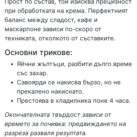
Прост по състав, той изисква прецизност
при обработката на крема. Перфектният
баланс между сладост, кафе и
маскарпоне зависи по-скоро от
техниката, отколкото от съставките.
Основни трикове:
Яйчни жълтъци, разбити дълго време
със захар.
Савоярди се накисва бързо, но не
прекалено накиснато.
Престоява в хладилника поне 4 часа.
Окончателната твърдост зависи от
времето за почивка: предвиждането на
разреза разваля резултата.