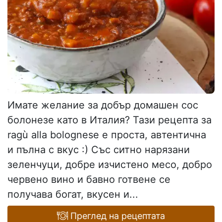
Имате желание за добър домашен сос
болонезе като в Италия? Тази рецепта за
ragù alla bolognese е проста, автентична
и пълна с вкус :) Със ситно нарязани
зеленчуци, добре изчистено месо, добро
червено вино и бавно готвене се
получава богат, вкусен и...
Преглед на рецептата