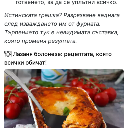
готвенето, за да се уплътни всичко.
Истинската грешка? Разрязване веднага
след изваждането им от фурната.
Търпението тук е невидимата съставка,
която променя резултата.
Лазаня болонезе: рецептата, която
всички обичат!