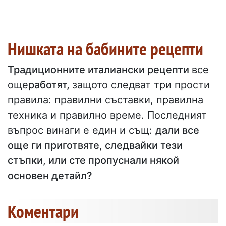
Нишката на бабините рецепти
Традиционните италиански рецепти
все
още
работят,
защото следват три прости
правила: правилни съставки, правилна
техника и правилно време. Последният
въпрос винаги е един и същ:
дали все
още ги приготвяте, следвайки тези
стъпки, или сте пропуснали някой
основен детайл?
Коментари