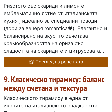
Ризотото със скариди и лимон е
емблематично ястие от италианската
кухня , идеално за специални поводи
(дори за вечеря romantica❤️). Елегантно и
балансирано на вкус, то съчетава
кремообразността на ориза със
сладостта на скаридите и цитрусовата...
Преглед на рецептата
9. Класическо тирамису: баланс
между сметана и текстура
Класическото тирамису е една от
иконите на италианското сладкарство.