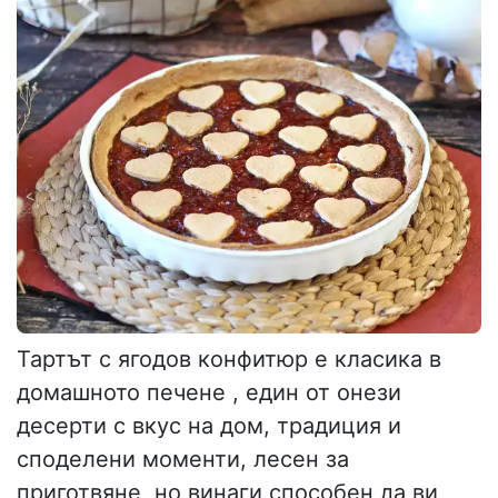
Тартът с ягодов конфитюр е класика в
домашното печене , един от онези
десерти с вкус на дом, традиция и
споделени моменти, лесен за
приготвяне, но винаги способен да ви