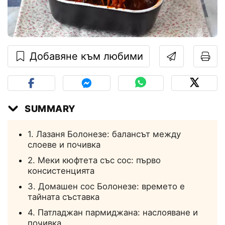
Добавяне към любими
SUMMARY
1. Лазаня Болонезе: балансът между
слоеве и почивка
2. Меки кюфтета със сос: първо
консистенцията
3. Домашен сос Болонезе: времето е
тайната съставка
4. Патладжан пармиджана: наслояване и
почивка