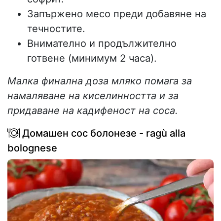
Запържено месо преди добавяне на
течностите.
Внимателно и продължително
готвене (минимум 2 часа).
Малка финална доза мляко помага за
намаляване на киселинността и за
придаване на кадифеност на соса.
Домашен сос болонезе - ragù alla
bolognese