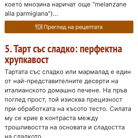
което мнозина наричат още "melanzane
alla parmigiana")...
Преглед на рецептата
5. Тарт със сладко: перфектна
хрупкавост
Тартата със сладко или мармалад е един
от най-представителните десерти на
италианското домашно печене. На пръв
поглед прост, той изисква прецизност
при обработката на късото тесто. Силата
му се крие в контраста между
трошливостта на основата и сладостта
на сладкото.