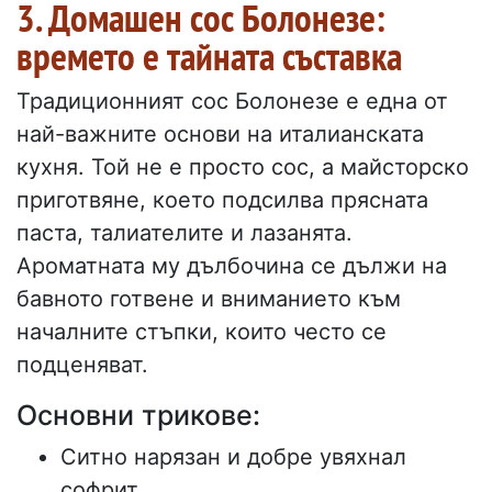
3. Домашен сос Болонезе:
времето е тайната съставка
Традиционният сос Болонезе е една от
най-важните основи на италианската
кухня. Той не е просто сос, а майсторско
приготвяне, което подсилва прясната
паста, талиателите и лазанята.
Ароматната му дълбочина се дължи на
бавното готвене и вниманието към
началните стъпки, които често се
подценяват.
Основни трикове:
Ситно нарязан и добре увяхнал
софрит.