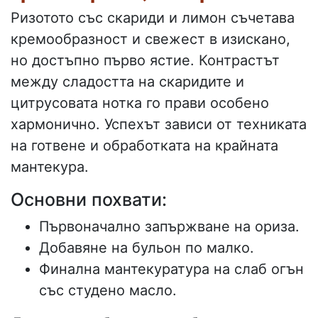
Ризотото със скариди и лимон съчетава
кремообразност и свежест в изискано,
но достъпно първо ястие. Контрастът
между сладостта на скаридите и
цитрусовата нотка го прави особено
хармонично. Успехът зависи от техниката
на готвене и обработката на крайната
мантекура.
Основни похвати:
Първоначално запържване на ориза.
Добавяне на бульон по малко.
Финална мантекуратура на слаб огън
със студено масло.