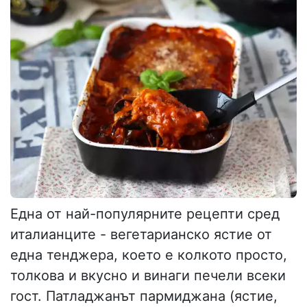
Една от най-популярните рецепти сред
италианците - вегетарианско ястие от
една тенджера, което е колкото просто,
толкова и вкусно и винаги печели всеки
гост. Патладжанът пармиджана (ястие,