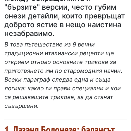
"бързите" версии, често губим
онези детайли, които превръщат
доброто ястие в нещо наистина
незабравимо.
В това пътешествие из 9 вечни
традиционни италиански рецепти ще
открием отново основните трикове за
приготвянето им по старомодния начин.
Всеки параграф следва една и съща
логика: какво ги прави специални и кои
са решаващите трикове, за да станат
съвършени.
1. Лазаня Болонезе: балансът