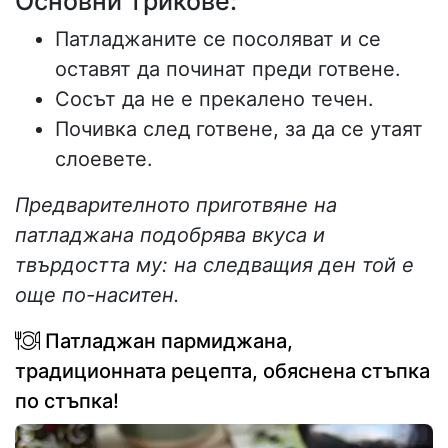
Основни трикове:
Патладжаните се посоляват и се
оставят да починат преди готвене.
Сосът да не е прекалено течен.
Почивка след готвене, за да се утаят
слоевете.
Предварителното приготвяне на
патладжана подобрява вкуса и
твърдостта му: на следващия ден той е
още по-наситен.
Патладжан пармиджана,
традиционната рецепта, обяснена стъпка
по стъпка!