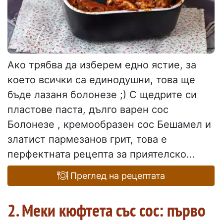
Ако трябва да изберем едно ястие, за
което всички са единодушни, това ще
бъде лазаня болонезе ;) С щедрите си
пластове паста, дълго варен сос
Болонезе , кремообразен сос Бешамел и
златист пармезанов грит, това е
перфектната рецепта за приятелско...
Преглед на рецептата
2. Меки кюфтета със сос: първо