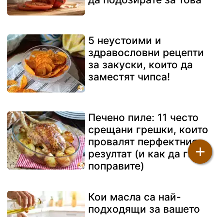
5 неустоими и
здравословни рецепти
за закуски, които да
заместят чипса!
Печено пиле: 11 често
срещани грешки, които
провалят перфектния
+
резултат (и как да ги
поправите)
Кои масла са най-
подходящи за вашето