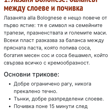
между слоеве и почивка
Лазанята alla Bolognese е нещо повече от
първо ястие: тя е символ на семейните
трапези, празненствата и големите маси.
Всеки пласт разказва за баланса между
прясната паста, която попива соса,
богатия месен сос и соса бешамел, който
свързва всичко с кремообразност.
Основни трикове:
Добре ограничено рагу, никога
прекалено течно.
Тънки, добре разпределени слоеве.
Почивка поне 15 минути след