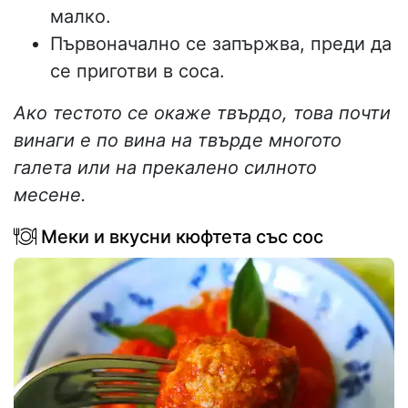
малко.
Първоначално се запържва, преди да
се приготви в соса.
Ако тестото се окаже твърдо, това почти
винаги е по вина на твърде многото
галета или на прекалено силното
месене.
Меки и вкусни кюфтета със сос