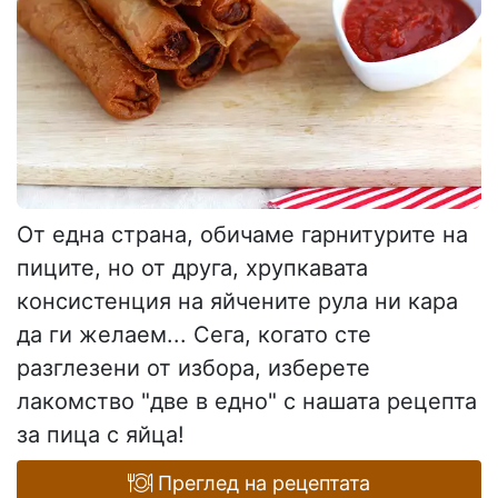
От една страна, обичаме гарнитурите на
пиците, но от друга, хрупкавата
консистенция на яйчените рула ни кара
да ги желаем... Сега, когато сте
разглезени от избора, изберете
лакомство "две в едно" с нашата рецепта
за пица с яйца!
Преглед на рецептата