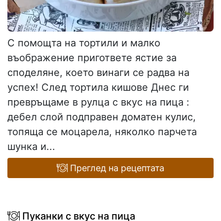
С помощта на тортили и малко
въображение пригответе ястие за
споделяне, което винаги се радва на
успех! След тортила кишове Днес ги
превръщаме в рулца с вкус на пица :
дебел слой подправен доматен кулис,
топяща се моцарела, няколко парчета
шунка и...
Преглед на рецептата
Пуканки с вкус на пица