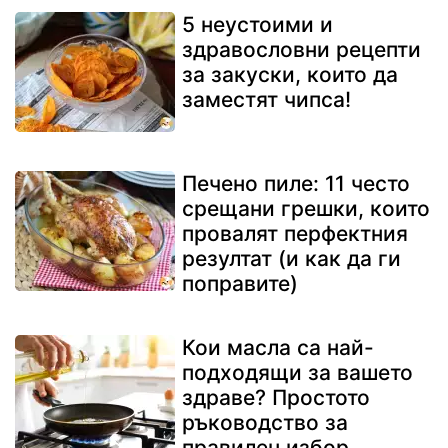
5 неустоими и
здравословни рецепти
за закуски, които да
заместят чипса!
Печено пиле: 11 често
срещани грешки, които
провалят перфектния
резултат (и как да ги
поправите)
Кои масла са най-
подходящи за вашето
здраве? Простото
ръководство за
правилен избор