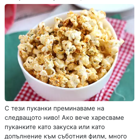
С тези пуканки преминаваме на
следващото ниво! Ако вече харесваме
пуканките като закуска или като
допълнение към съботния филм, много