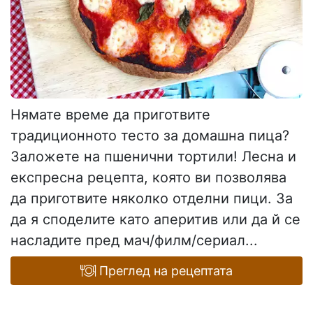
Нямате време да приготвите
традиционното тесто за домашна пица?
Заложете на пшенични тортили! Лесна и
експресна рецепта, която ви позволява
да приготвите няколко отделни пици. За
да я споделите като аперитив или да й се
насладите пред мач/филм/сериал...
Преглед на рецептата