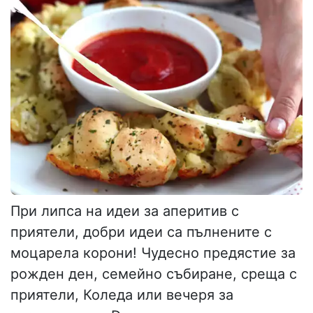
При липса на идеи за аперитив с
приятели, добри идеи са пълнените с
моцарела корони! Чудесно предястие за
рожден ден, семейно събиране, среща с
приятели, Коледа или вечеря за