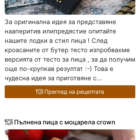
За оригинална идея за представяне
нааперитив илипредястие опитайте
нашите лодки в стил пица ! След
кроасаните от бутер тесто изпробвахме
версията от тесто за пица , за да получим
още по-хрупкав резултат :-) Това е
чудесна идея за приготвяне с...
Преглед на рецептата
Пълнена пица с моцарела crown