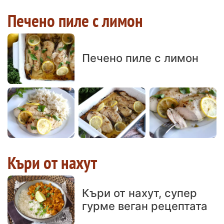
Печено пиле с лимон
Печено пиле с лимон
Къри от нахут
Къри от нахут, супер
гурме веган рецептата