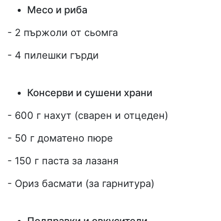
Месо и риба
- 2 пържоли от сьомга
- 4 пилешки гърди
Консерви и сушени храни
- 600 г нахут (сварен и отцеден)
- 50 г доматено пюре
- 150 г паста за лазаня
- Ориз басмати (за гарнитура)