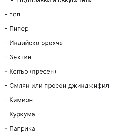
Подправки и овкусители
- сол
- Пипер
- Индийско орехче
- Зехтин
- Копър (пресен)
- Смлян или пресен джинджифил
- Кимион
- Куркума
- Паприка