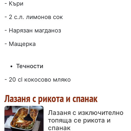
- Къри
- 2 с.л. лимонов сок
- Нарязан магданоз
- Мащерка
Течности
- 20 cl кокосово мляко
Лазаня с рикота и спанак
Лазаня с изключително
топяща се рикота и
спанак