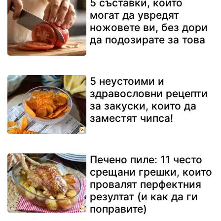
5 съставки, които
могат да увредят
ножовете ви, без дори
да подозирате за това
5 неустоими и
здравословни рецепти
за закуски, които да
заместят чипса!
Печено пиле: 11 често
срещани грешки, които
провалят перфектния
резултат (и как да ги
поправите)