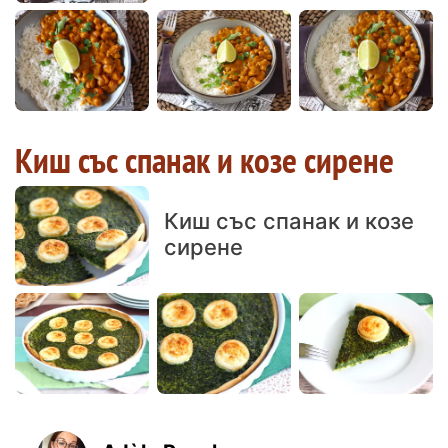
Киш със спанак и козе сирене
Киш със спанак и козе
сирене