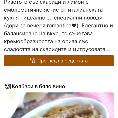
Ризотото със скариди и лимон е
емблематично ястие от италианската
кухня , идеално за специални поводи
(дори за вечеря romantica❤️). Елегантно и
балансирано на вкус, то съчетава
кремообразността на ориза със
сладостта на скаридите и цитрусовата...
Преглед на рецептата
Колбаси в бяло вино