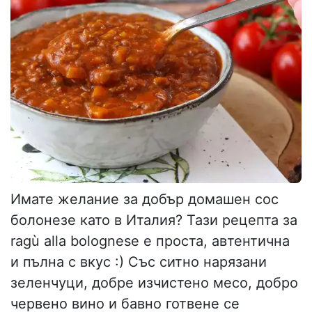
Имате желание за добър домашен сос
болонезе като в Италия? Тази рецепта за
ragù alla bolognese е проста, автентична
и пълна с вкус :) Със ситно нарязани
зеленчуци, добре изчистено месо, добро
червено вино и бавно готвене се