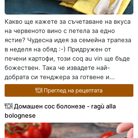
Какво ще кажете за съчетаване на вкуса
на червеното вино с петела за едно
ястие? Чудесна идея за семейна трапеза
в неделя на обяд :-) Придружен от
печени картофи, този coq au vin ще бъде
божествен. Така че извадете най-
добрата си тенджера за готвене и...
Преглед на рецептата
Домашен сос болонезе - ragù alla
bolognese