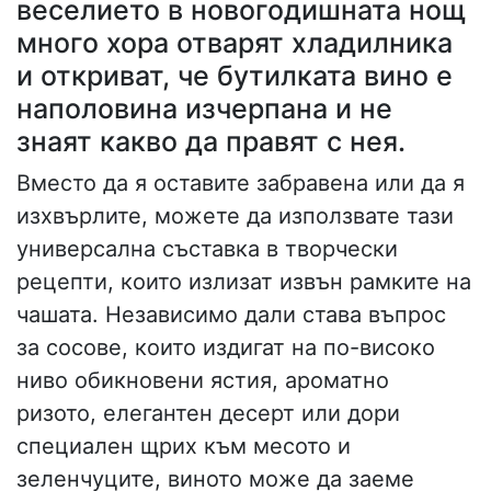
веселието в новогодишната нощ
много хора отварят хладилника
и откриват, че бутилката вино е
наполовина изчерпана и не
знаят какво да правят с нея.
Вместо да я оставите забравена или да я
изхвърлите, можете да използвате тази
универсална съставка в творчески
рецепти, които излизат извън рамките на
чашата. Независимо дали става въпрос
за сосове, които издигат на по-високо
ниво обикновени ястия, ароматно
ризото, елегантен десерт или дори
специален щрих към месото и
зеленчуците, виното може да заеме