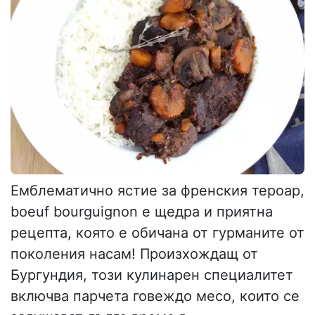
Емблематично ястие за френския тероар,
boeuf bourguignon е щедра и приятна
рецепта, която е обичана от гурманите от
поколения насам! Произхождащ от
Бургундия, този кулинарен специалитет
включва парчета говеждо месо, които се