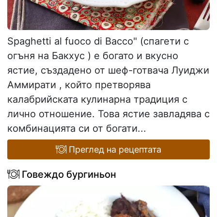
Spaghetti al fuoco di Bacco" (спагети с
огъня на Бакхус ) е богато и вкусно
ястие, създадено от шеф-готвача Луиджи
Аммирати , който претворява
калабрийската кулинарна традиция с
лично отношение. Това ястие завладява с
комбинацията си от богати...
Преглед на рецептата
Говеждо бургиньон