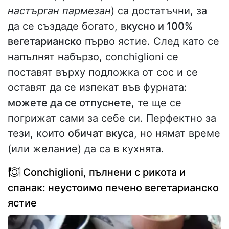
настърган пармезан
) са достатъчни, за
да се създаде богато,
вкусно и 100%
вегетарианско
първо ястие. След като се
напълнят набързо, conchiglioni се
поставят върху подложка от сос и се
оставят да се изпекат във фурната:
можете да се отпуснете
, те ще се
погрижат сами за себе си. Перфектно за
тези, които
обичат вкуса
, но нямат време
(или желание) да са в кухнята.
Conchiglioni, пълнени с рикота и
спанак: неустоимо печено вегетарианско
ястие