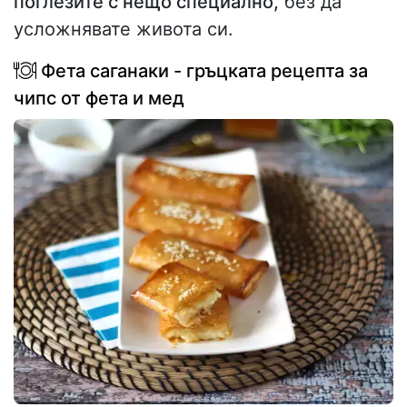
поглезите с нещо специално,
без да
усложнявате живота си.
Фета саганаки - гръцката рецепта за
чипс от фета и мед