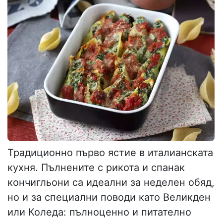
Традиционно първо ястие в италианската
кухня. Пълнените с рикота и спанак
кончигльони са идеални за неделен обяд,
но и за специални поводи като Великден
или Коледа: пълноценно и питателно