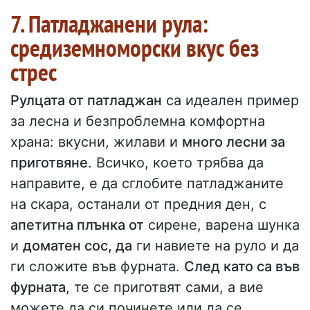
7. Патладжанени рула:
средиземноморски вкус без
стрес
Рулцата от патладжан
са идеален пример
за лесна и безпроблемна комфортна
храна: вкусни, жилави и
много лесни за
приготвяне
. Всичко, което трябва да
направите, е да сглобите патладжаните
на скара, останали от предния ден, с
апетитна плънка от
сирене, варена шунка
и
доматен сос, да
ги навиете на руло и да
ги сложите във фурната.
След като са във
фурната
, те се приготвят сами, а вие
можете да си починете или да се