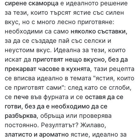
сирене скаморца
е идеалното решение
за тези, които търсят ястие със силен
вкус, но с много лесно приготвяне:
необходими са само
няколко съставки,
за да се създаде пай със селски и
неустоим вкус. Идеална за тези, които
искат да
приготвят нещо вкусно, без да
прекарват часове в кухнята
, тази рецепта
се вписва идеално в темата "ястия, които
се приготвят сами": след като се сглоби,
се
пече
във фурната и се
оставя да се
готви, без да е необходимо да се
разбърква
, обръща или проверява
постоянно. Резултатът? Жилаво,
златисто и ароматно
ястие, идеално за