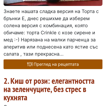
Знаете нашата сладка версия на Торта с
брънки Е, днес решихме да изберем
солена версия с комбинация, която
обичаме: торта Crinkle с козе сирене и
мед :-) Нарязана на малки парченца за
аперитив или поднесена като ястие със
салата , тази прекрасна...
Преглед на рецептата
2. Киш от рози: елегантността
на зеленчуците, без стрес в
кухнята