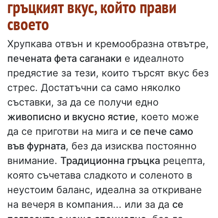
гръцкият вкус, който прави
своето
Хрупкава отвън и кремообразна отвътре,
печената фета саганаки
е идеалното
предястие за тези, които търсят вкус без
стрес. Достатъчни са само няколко
съставки, за да се получи едно
живописно и вкусно ястие
, което може
да се приготви на мига и
се пече само
във фурната
, без да изисква постоянно
внимание.
Традиционна гръцка
рецепта,
която съчетава сладкото и соленото в
неустоим баланс, идеална за откриване
на вечеря в компания... или за да
се