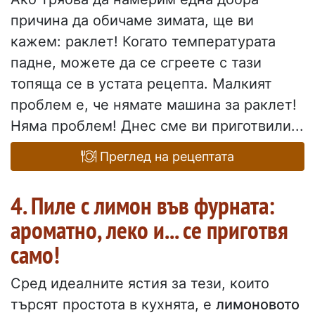
причина да обичаме зимата, ще ви
кажем: раклет! Когато температурата
падне, можете да се сгреете с тази
топяща се в устата рецепта. Малкият
проблем е, че нямате машина за раклет!
Няма проблем! Днес сме ви приготвили...
Преглед на рецептата
4. Пиле с лимон във фурната:
ароматно, леко и... се приготвя
само!
Сред идеалните ястия за тези, които
търсят простота в кухнята, е
лимоновото