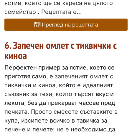
ястие, което ще се хареса на цялото
семейство . Рецептата е...
Преглед на рецептата
6. Запечен омлет с тиквички с
киноа
Перфектен пример за ястие, което се
приготвя само, е
запеченият омлет с
тиквички и киноа, който е идеалният
съюзник за тези, които търсят
вкус и
лекота, без да прекарват часове пред
печката.
Просто смесете съставките в
купа, изсипете всичко в тавичка за
печене и
печете
: не е необходимо да