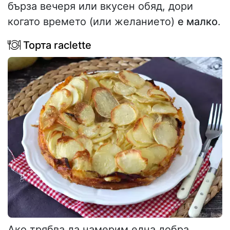
бърза вечеря или вкусен обяд, дори
когато времето (или желанието)
е малко
.
Торта raclette
Ако трябва да намерим една добра