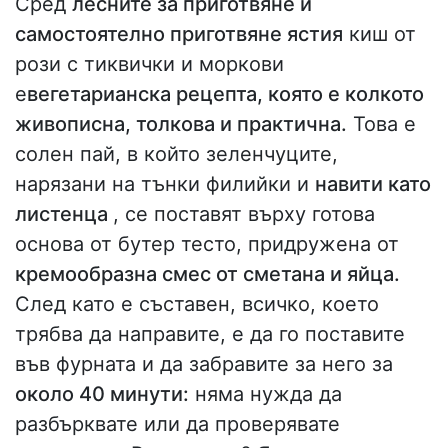
Сред
лесните за приготвяне и
самостоятелно приготвяне ястия
киш от
рози с тиквички и моркови
е
вегетарианска рецепта, която е колкото
живописна, толкова и практична.
Това е
солен пай, в който зеленчуците,
нарязани на тънки филийки и
навити като
листенца
, се поставят върху готова
основа от бутер тесто, придружена от
кремообразна смес от сметана и яйца.
След като е съставен, всичко, което
трябва да направите, е да го поставите
във фурната и да забравите за него за
около 40 минути:
няма нужда да
разбърквате или да проверявате