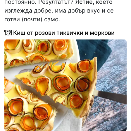
постоянно. Резултатът?
Ястие, което
изглежда
добре, има добър вкус и се
готви (почти) само.
Киш от розови тиквички и моркови