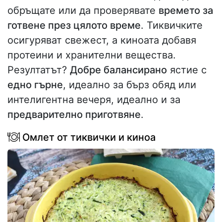
обръщате или да проверявате
времето за
готвене през цялото време
. Тиквичките
осигуряват свежест, а киноата добавя
протеини и хранителни вещества.
Резултатът?
Добре балансирано
ястие с
едно гърне
, идеално за бърз обяд или
интелигентна вечеря, идеално и за
предварително приготвяне
.
Омлет от тиквички и киноа