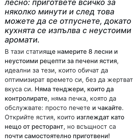
лесно: пригответе всичко за
няколко минути и след това
можете да се отпуснете, докато
кухнята се изпълва с неустоими
аромати.
В тази статия
ще намерите 8 лесни и
неустоими рецепти за печени ястия
,
идеални за тези, които обичат да
оптимизират времето си, без да жертват
вкуса си.
Няма тенджери, които да
контролирате
, няма печка, която да
обслужвате: просто печете
и чакайте
.
Открийте ястия, които
изглеждат като
нещо от ресторант
, но всъщност са
почти самостоятелно приготвени!