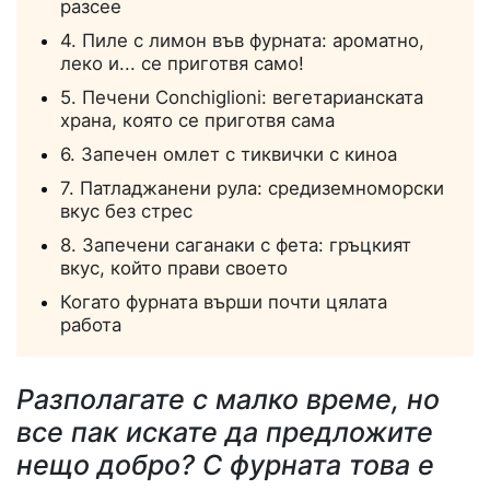
разсее
4. Пиле с лимон във фурната: ароматно,
леко и... се приготвя само!
5. Печени Conchiglioni: вегетарианската
храна, която се приготвя сама
6. Запечен омлет с тиквички с киноа
7. Патладжанени рула: средиземноморски
вкус без стрес
8. Запечени саганаки с фета: гръцкият
вкус, който прави своето
Когато фурната върши почти цялата
работа
Разполагате с малко време, но
все пак искате да предложите
нещо добро? С фурната това е