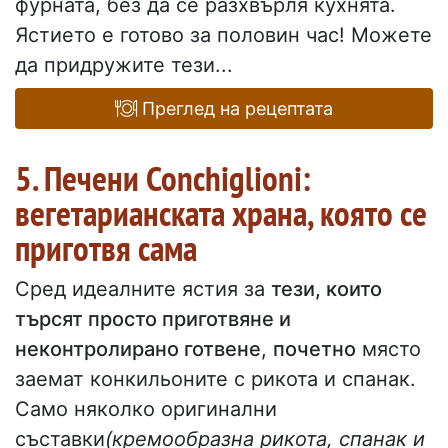
фурната, без да се разхвърля кухнята.
Ястието е готово за половин час! Можете
да придружите тези...
Преглед на рецептата
5. Печени Conchiglioni:
вегетарианската храна, която се
приготвя сама
Сред идеалните ястия за
тези, които
търсят просто приготвяне и
неконтролирано готвене
,
почетно
място
заемат конкильоните с рикота и спанак.
Само няколко оригинални
съставки
(кремообразна рикота, спанак и