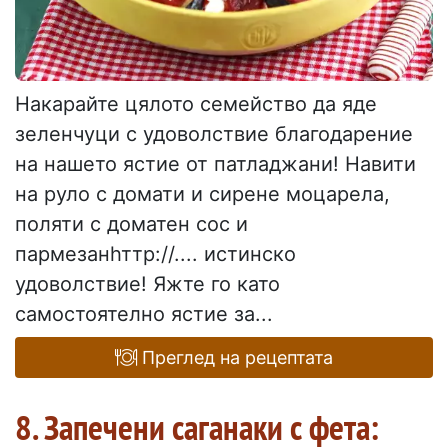
Накарайте цялото семейство да яде
зеленчуци с удоволствие благодарение
на нашето ястие от патладжани! Навити
на руло с домати и сирене моцарела,
поляти с доматен сос и
пармезанһттр://.... истинско
удоволствие! Яжте го като
самостоятелно ястие за...
Преглед на рецептата
8. Запечени саганаки с фета: