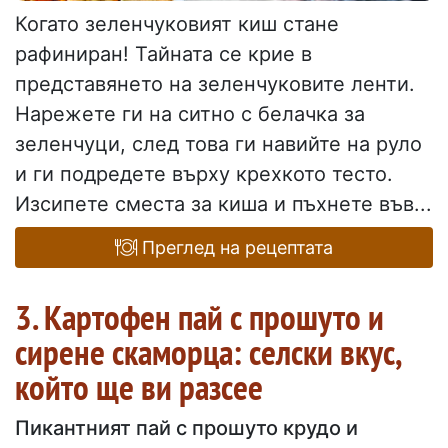
Когато зеленчуковият киш стане
рафиниран! Тайната се крие в
представянето на зеленчуковите ленти.
Нарежете ги на ситно с белачка за
зеленчуци, след това ги навийте на руло
и ги подредете върху крехкото тесто.
Изсипете сместа за киша и пъхнете във...
Преглед на рецептата
3. Картофен пай с прошуто и
сирене скаморца: селски вкус,
който ще ви разсее
Пикантният пай с прошуто крудо и