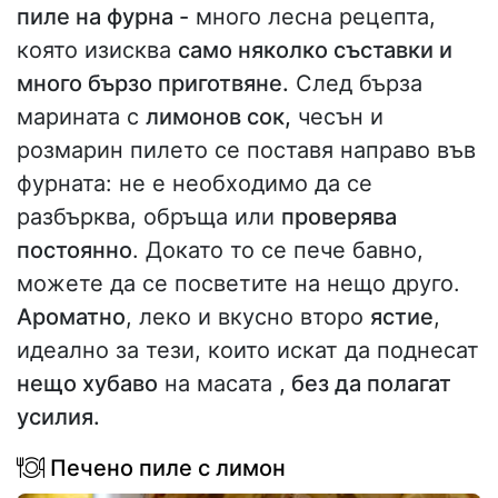
пиле на фурна -
много лесна рецепта,
която изисква
само няколко съставки и
много бързо приготвяне.
След бърза
марината с
лимонов сок,
чесън и
розмарин пилето се поставя направо във
фурната: не е необходимо да се
разбърква, обръща или
проверява
постоянно
. Докато то се пече бавно,
можете да се посветите на нещо друго.
Ароматно
, леко и вкусно второ
ястие
,
идеално за тези, които искат да поднесат
нещо хубаво
на масата
, без да полагат
усилия.
Печено пиле с лимон