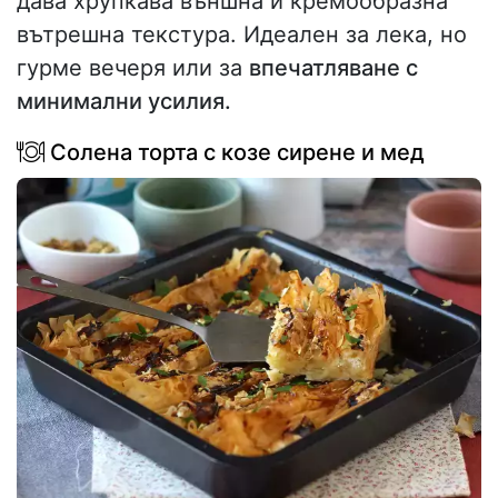
дава хрупкава външна и кремообразна
вътрешна текстура. Идеален за лека, но
гурме вечеря или за
впечатляване с
минимални усилия.
Солена торта с козе сирене и мед