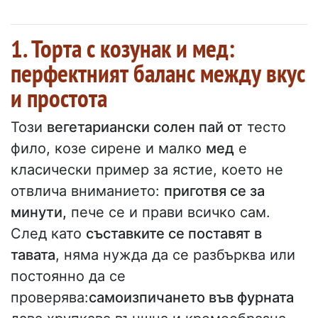
1. Торта с козунак и мед:
перфектният баланс между вкус
и простота
Този
вегетариански солен пай от
тесто
фило, козе сирене и малко
мед
е
класически пример за ястие, което не
отвлича вниманието:
приготвя се за
минути,
пече се и прави всичко сам.
След като
съставките се поставят в
тавата
, няма нужда да се разбърква или
постоянно да се
проверява:
самоизпичането във фурната