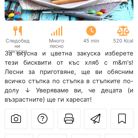
Следобед
Много
45 min
520 Kcal
ни
лесно
закуски
За вкусна и цветна закуска изберете
тези бисквити от къс хляб с m&m's!
Лесни за приготвяне, ще ви обясним
всичко стъпка по стъпка в стъпките по-
долу ↓ Уверяваме ви, че децата (и
възрастните) ще ги харесат!
Да зададете въпр
Отпечатване
Изпрат
Публикувайте своя сним