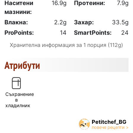
Наситени
16.9g
Протеини:
7.9g
мазнини:
Влакна:
2.2g
Захар:
33.5g
ProPoints:
14
SmartPoints:
24
Хранителна информация за 1 порция (112g)
Атрибути
Съхранение
в
хладилник
Petitchef_BG