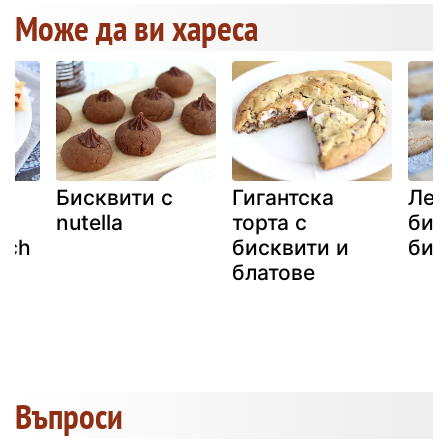
Може да ви хареса
Бисквити с
Гигантска
Лес
nutella
торта с
бис
sch
бисквити и
бис
блатове
Въпроси