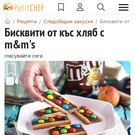
Рецепти
Следобедни закуски
Бисквити от к
Бисквити от къс хляб с
m&m's
гласувайте сега
Предишен
Сле