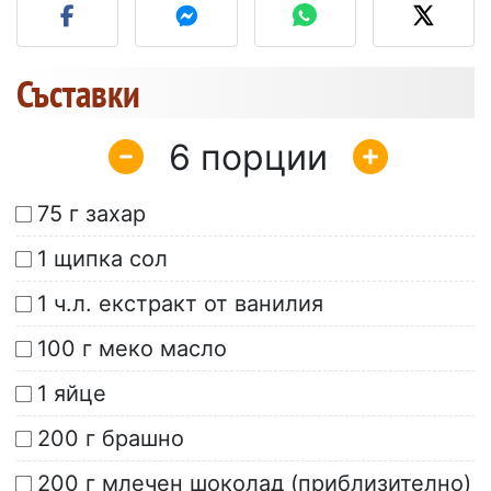
Съставки
6
75 г захар
1 щипка сол
1 ч.л. екстракт от ванилия
100 г меко масло
1 яйце
200 г брашно
200 г млечен шоколад (приблизително)