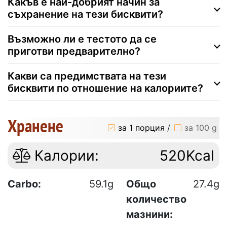
Какъв е най-добрият начин за
съхранение на тези бисквити?
Възможно ли е тестото да се
приготви предварително?
Какви са предимствата на тези
бисквити по отношение на калориите?
Хранене
за 1 порция
/
за 100 g
Калории:
520Kcal
Carbo:
59.1g
Общо
27.4g
количество
мазнини: