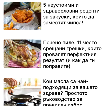
5 неустоими и
здравословни рецепти
за закуски, които да
заместят чипса!
Печено пиле: 11 често
срещани грешки, които
провалят перфектния
резултат (и как да ги
поправите)
Кои масла са най-
подходящи за вашето
здраве? Простото
ръководство за
правилен избор