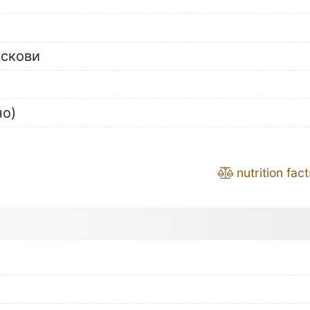
аскови
но)
nutrition fact