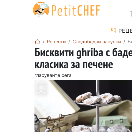
РЕЦ
Рецепти
Следобедни закуски
Б
Бисквити ghriba с бад
класика за печене
гласувайте сега
Предишен