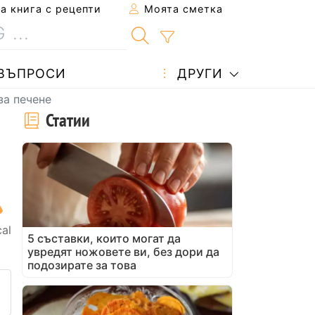
 книга с рецепти
Моята сметка
ВЪПРОСИ
ДРУГИ
за печене
Статии
cal
5 съставки, които могат да
увредят ножовете ви, без дори да
подозирате за това
 рецепта на приятел
не на тази страница
ададете въпрос на автора