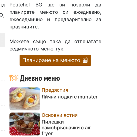
Petitchef BG ще ви позволи да
 и
планирате менюто си ежедневно,
о,
ежеседмично и предварително за
празниците.
Можете също така да отпечатате
седмичното меню тук.
Планиране на менюто
Дневно меню
Предястия
Яйчни лодки с munster
Основни ястия
Пилешки
самобръсначки с air
fryer