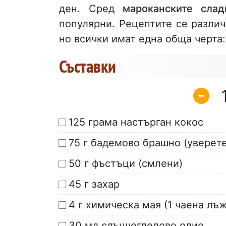
ден. Сред
мароканските слад
популярни. Рецептите се различ
но всички имат една обща черта:
Съставки
125 грама настърган кокос
75 г бадемово брашно (уверете
50 г фъстъци (смлени)
45 г захар
4 г химическа мая (1 чаена лъ
30 мл слънчогледово олио