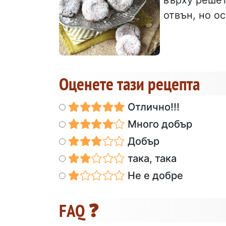
отвън, но о
Оценете тази рецепта
Отлично!!!
Много добър
Добър
така, така
Не е добре
FAQ ❓