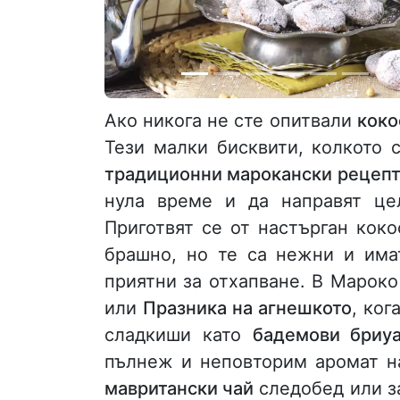
Ако никога не сте опитвали
коко
Тези малки бисквити, колкото 
традиционни марокански рецепт
нула време и да направят це
Приготвят се от настърган коко
брашно, но те са нежни и има
приятни за отхапване. В Мароко
или
Празника на агнешкото
, ко
сладкиши като
бадемови бриу
пълнеж и неповторим аромат на
мавритански чай
следобед или з