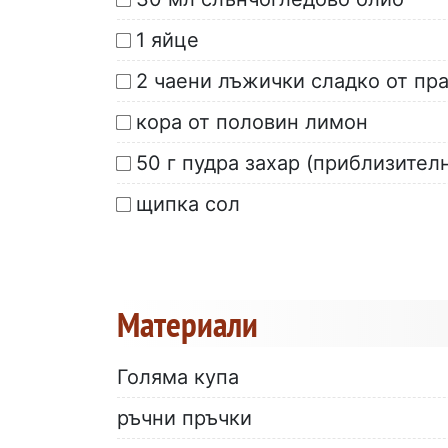
1 яйце
2 чаени лъжички сладко от пр
кора от половин лимон
50 г пудра захар (приблизител
щипка сол
Материали
Голяма купа
ръчни пръчки