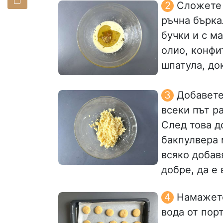
Сложете 
ръчна бърка
бучки и с м
олио, конфи
шпатула, до
Добавете
всеки път р
След това д
бакпулвера 
всяко добав
добре, да е
Намажете
вода от порт