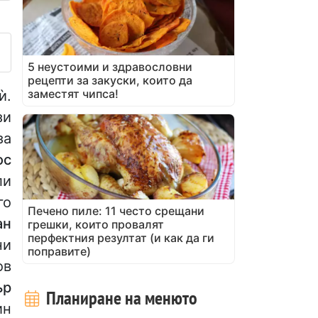
убликувайте своя снимка на
5 неустоими и здравословни
рецепти за закуски, които да
заместят чипса!
ѝ.
зи
за
ос
ли
го
Печено пиле: 11 често срещани
ан
грешки, които провалят
перфектния резултат (и как да ги
ни
поправите)
ов
ър
Планиране на менюто
ин