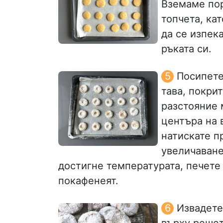
Вземаме пор
топчета, кат
да се изпек
ръката си.
Посипете
тава, покрит
разстояние 
центъра на в
натискате п
увеличаване
достигне температурата, печете 
покафенеят.
Извадете
върху решет