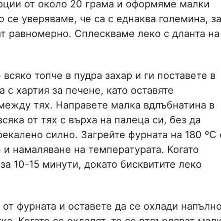
ции от около 20 грама и оформяме малки
о се уверяваме, че са с еднаква големина, з
ат равномерно. Сплескваме леко с дланта на
 всяко топче в пудра захар и ги поставете в
а с хартия за печене, като оставяте
между тях. Направете малка вдлъбнатина в
сяка от тях с върха на палеца си, без да
рекалено силно. Загрейте фурната на 180 ºC 
 и намаляване на температурата. Когато
за 10-15 минути, докато бисквитите леко
 от фурната и оставете да се охлади напълн
ка. Когато се охладят, те се втвърдяват мал