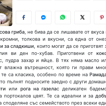
П
сова гриба
, не бива да се лишавате от вкуса 
скромни, толкова и вкусни, са една от оне
и за сладкиши,
които могат да се приготвят 
лия ви ден по-хубав. Приготвени от
кок
с, пудра захар и яйце. В тях няма масло и
т влажна вътрешност, която ги прави мно
 те са класика, особено по време на
Рамад
гато пълнят подносите заедно с други домаш
ати
или
рога на газела
с деликатен бадем
 портокалов цвят. Те са идеални и за
доб
а споделяне със семейството през всеки ед