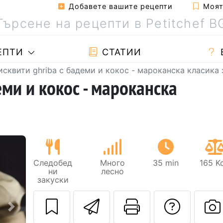
Добавете вашите рецепти
Моята
ЕПТИ
СТАТИИ
исквити ghriba с бадеми и кокос - мароканска класика 
еми и кокос - мароканска
Следобед
Много
35 min
165 K
ни
лесно
закуски
Изпратете тази
Отпечатва
Да з
Следващ