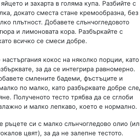
яйцето и захарта в голяма купа. Разбийте с
лка, докато сместа стане кремообразна, без
алко плътност. Добавете слънчогледовото
тюра и лимоновата кора. Разбъркайте с
като всичко се смеси добре.
 настъргания кокос на няколко порции, като
азбърквате, за да се интегрира равномерно.
обавете смлените бадеми, фъстъците и
малко по малко, като разбърквате добре сле
яне. Полученото тесто трябва да се сглоби
 влажно и малко лепкаво, което е нормално.
 ръцете си с малко слънчогледово олио (ил
окалов цвят), за да не залепне тестото.