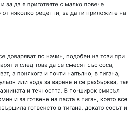
 и за да я приготвяте с малко повече
 от няколко рецепти, за да ги приложите на
се доваряват по начин, подобен на този при
арят и след това да се смесят със соса,
ат, а понякога и почти напълно, в тигана,
ульон или вода за варене и се разбърква, та
мазнината и течността. В по-широк смисъл
мин и за готвене на паста в тиган, която все
завършила готвенето в тигана, докато сосът и