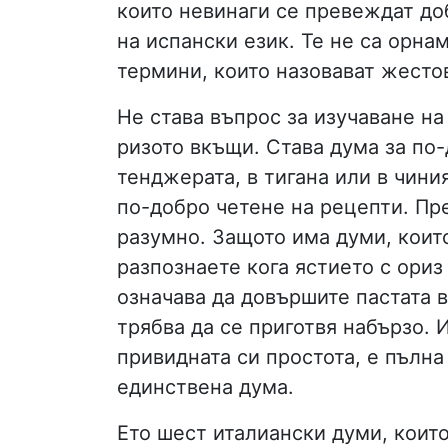
които невинаги се превеждат до
на испански език. Те не са орна
термини, които назовават жестов
Не става въпрос за изучаване на
ризото вкъщи. Става дума за по-
тенджерата, в тигана или в чини
по-добро четене на рецепти. Пре
разумно. Защото има думи, които
разпознаете кога ястието с ориз
означава да довършите пастата в
трябва да се приготвя набързо. И
привидната си простота, е пълна
единствена дума.
Ето шест италиански думи, които