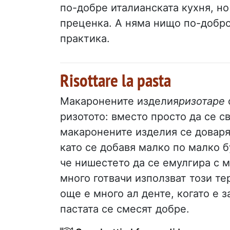
по-добре италианската кухня, но
преценка. А няма нищо по-добро
практика.
Risottare la pasta
Макаронените изделия
ризотаре
ризотото: вместо просто да се св
макаронените изделия се доваряв
като се добавя малко по малко б
че нишестето да се емулгира с 
много готвачи използват този тер
още е много ал денте, когато е 
пастата се смесят добре.