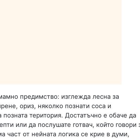
мамно предимство: изглежда лесна за
рене, ориз, няколко познати соса и
 позната територия. Достатъчно е обаче да
епти или да послушате готвач, който говори 
ма част от нейната логика се крие в думи,