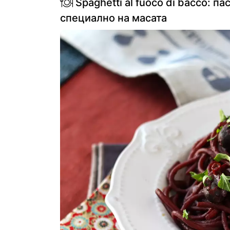
Spaghetti al fuoco di bacco: п
специално на масата