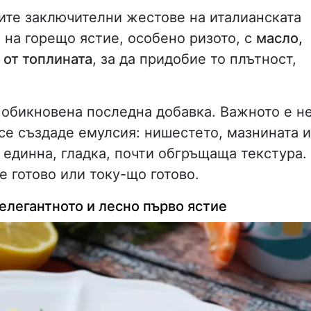
мите заключителни жестове на италианската
 на горещо ястие, особено ризото, с
масло,
 от топлината
, за да придобие то плътност,
о обикновена последна добавка. Важното е н
 се създаде емулсия: нишестето, мазнината и
 единна, гладка, почти обгръщаща текстура.
е готово или току-що готово.
елегантното и лесно първо ястие