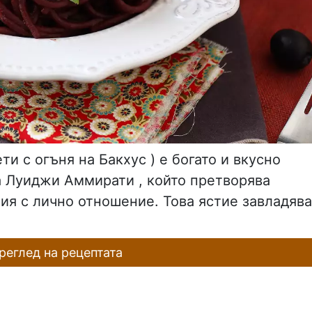
гети с огъня на Бакхус ) е богато и вкусно
а Луиджи Аммирати , който претворява
ия с лично отношение. Това ястие завладява
еглед на рецептата