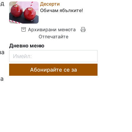
од
Десерти
Обичам ябълките!
Архивирани менюта
Отпечатайте
Дневно меню
за
Абонирайте се за
на