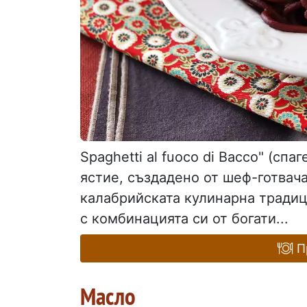
Spaghetti al fuoco di Bacco" (спа
ястие, създадено от шеф-готвач
калабрийската кулинарна традиц
с комбинацията си от богати...
Пр
Масло