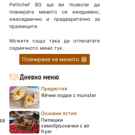
Petitchef BG ще ви позволи да
планирате менюто си ежедневно,
ежеседмично и предварително за
празниците.
Можете също така да отпечатате
седмичното меню тук.
Планиране на менюто
Дневно меню
Предястия
Яйчни лодки с munster
Основни ястия
за
Пилешки
самобръсначки с air
fryer