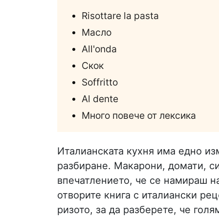
Risottare la pasta
Масло
All'onda
Скок
Soffritto
Al dente
Много повече от лексика
Италианската кухня има едно из
разбиране. Макарони, домати, си
впечатлението, че се намираш на
отворите книга с италиански рец
ризото, за да разберете, че голя