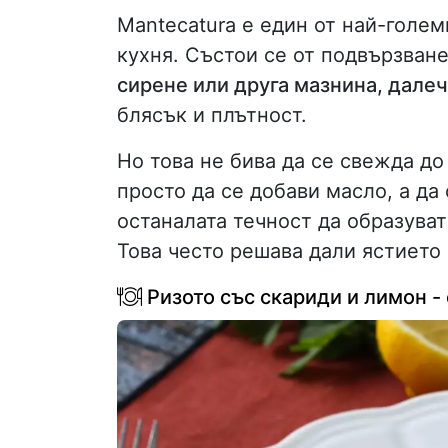
Mantecatura е един от най-голе
кухня. Състои се от подвързване
сирене или друга мазнина, далеч
блясък и плътност.
Но това не бива да се свежда д
просто да се добави масло, а да
останалата течност да образуват
Това често решава дали ястието 
Ризото със скариди и лимон - 