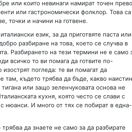
бре или които невинаги намират точен прев
менти или гастрономически фолклор. Това са
е, точки и начини на готвене.
 италиански език, за да приготвяте паста или
добро разбиране на това, което се случва в
ята. Разбирането на тези термини не е само 
ди всичко то ви помага да готвите по-
 изострят погледа: те ви помагат да
 е там, където трябва да бъде, какво наисти
 тигана или защо зеленчуковата основа не
талианската кухня, която често се слави с
 с нюанси. И много от тях се побират в една-
 трябва да знаете не само за да разбирате