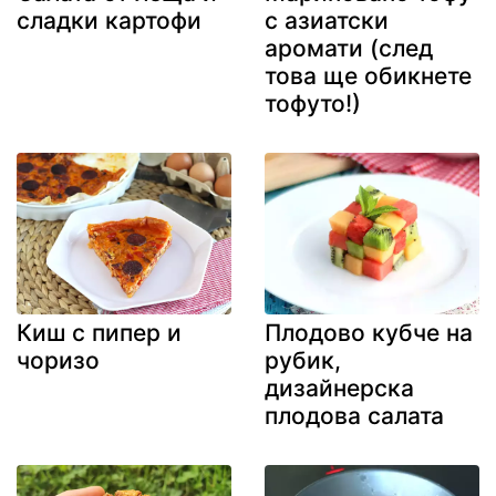
сладки картофи
с азиатски
аромати (след
това ще обикнете
тофуто!)
Киш с пипер и
Плодово кубче на
чоризо
рубик,
дизайнерска
плодова салата