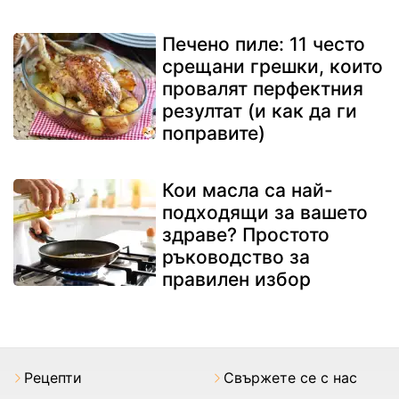
Печено пиле: 11 често
срещани грешки, които
провалят перфектния
резултат (и как да ги
поправите)
Кои масла са най-
подходящи за вашето
здраве? Простото
ръководство за
правилен избор
Рецепти
Свържете се с нас