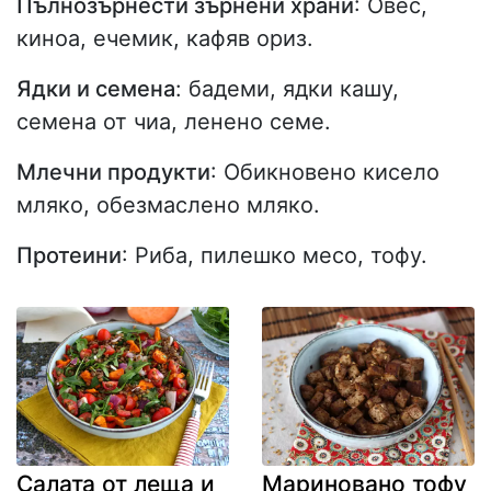
Пълнозърнести зърнени храни
: Овес,
киноа, ечемик, кафяв ориз.
Ядки и семена
: бадеми, ядки кашу,
семена от чиа, ленено семе.
Млечни продукти
: Обикновено кисело
мляко, обезмаслено мляко.
Протеини
: Риба, пилешко месо, тофу.
Салата от леща и
Мариновано тофу