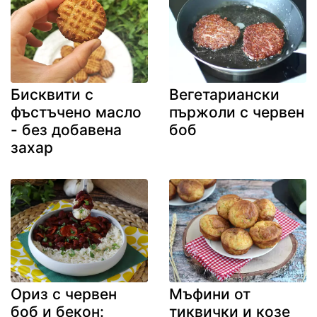
Бисквити с
Вегетариански
фъстъчено масло
пържоли с червен
- без добавена
боб
захар
Ориз с червен
Мъфини от
боб и бекон:
тиквички и козе