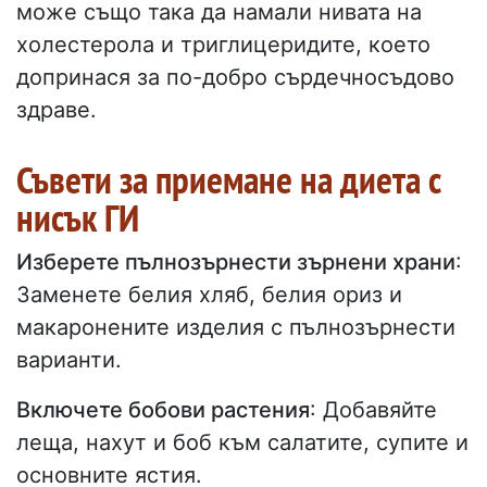
може също така да намали нивата на
холестерола и триглицеридите, което
допринася за по-добро сърдечносъдово
здраве.
Съвети за приемане на диета с
нисък ГИ
Изберете пълнозърнести зърнени храни
:
Заменете белия хляб, белия ориз и
макаронените изделия с пълнозърнести
варианти.
Включете бобови растения
: Добавяйте
леща, нахут и боб към салатите, супите и
основните ястия.