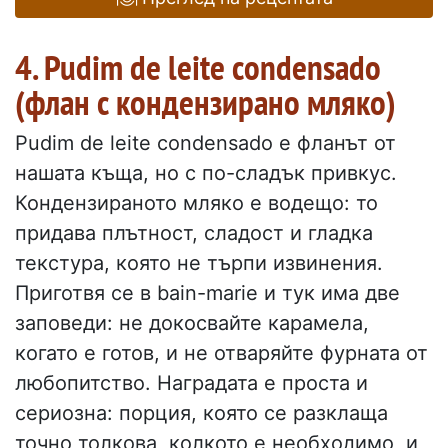
4. Pudim de leite condensado
(флан с кондензирано мляко)
Pudim de leite condensado е фланът от
нашата къща, но с по-сладък привкус.
Кондензираното мляко е водещо: то
придава плътност, сладост и гладка
текстура, която не търпи извинения.
Приготвя се в bain-marie и тук има две
заповеди: не докосвайте карамела,
когато е готов, и не отваряйте фурната от
любопитство. Наградата е проста и
сериозна: порция, която се разклаща
точно толкова, колкото е необходимо, и