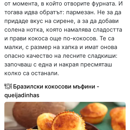
от момента, в който отворите фурната. И
тогава идва обратът: пармезан. Не за да
придаде вкус на сирене, а за да добави
солена нотка, която намалява сладостта
и прави кокоса още по-кокосов. Те са
малки, с размер на хапка и имат онова
опасно качество на лесните сладкиши:
започваш с една и накрая пресмяташ
колко са останали.
Бразилски кокосови мъфини -
queijadinhas