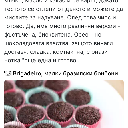
мляко, масло и какао и се варят, докато
тестото се отлепи от дъното и можете да
мислите за надуване. След това чипс и
готово. Да, има много различни версии -
фъстъчена, бисквитена, Орео - но
шоколадовата властва, защото винаги
доставя: сладка, компактна, с онази
нотка "още една и готово".
Brigadeiro, малки бразилски бонбони