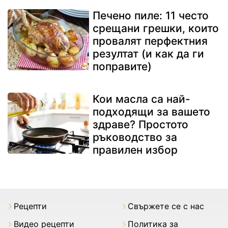
Печено пиле: 11 често
срещани грешки, които
провалят перфектния
резултат (и как да ги
поправите)
Кои масла са най-
подходящи за вашето
здраве? Простото
ръководство за
правилен избор
Рецепти
Свържете се с нас
Видео рецепти
Политика за