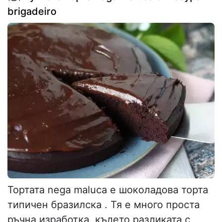
brigadeiro
Тортата nega maluca е шоколадова торта
типичен бразилска . Тя е много проста
ръчна изработка, където разликата с