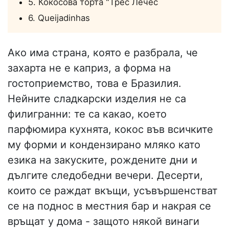
5. Кокосова торта "Трес Лечес
6. Queijadinhas
Ако има страна, която е разбрала, че
захарта не е каприз, а форма на
гостоприемство, това е Бразилия.
Нейните сладкарски изделия не са
филигранни: те са какао, което
парфюмира кухнята, кокос във всичките
му форми и кондензирано мляко като
езика на закуските, рождените дни и
дългите следобедни вечери. Десерти,
които се раждат вкъщи, усъвършенстват
се на поднос в местния бар и накрая се
връщат у дома - защото някой винаги