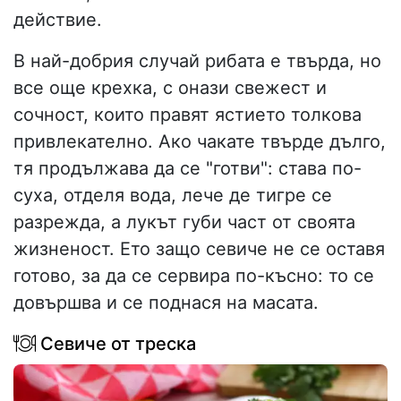
действие.
В най-добрия случай рибата е твърда, но
все още крехка, с онази свежест и
сочност, които правят ястието толкова
привлекателно. Ако чакате твърде дълго,
тя продължава да се "готви": става по-
суха, отделя вода, лече де тигре се
разрежда, а лукът губи част от своята
жизненост. Ето защо севиче не се оставя
готово, за да се сервира по-късно: то се
довършва и се поднася на масата.
Севиче от треска