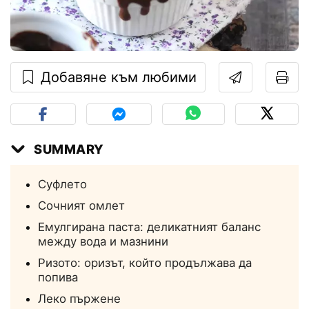
Добавяне към любими
SUMMARY
Суфлето
Сочният омлет
Емулгирана паста: деликатният баланс
между вода и мазнини
Ризото: оризът, който продължава да
попива
Леко пържене