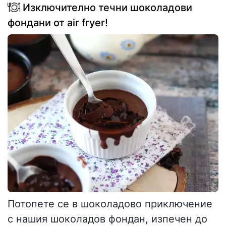
Изключително течни шоколадови
фондани от air fryer!
Потопете се в шоколадово приключение
с нашия шоколадов фондан, изпечен до