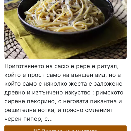
Приготвянето на cacio e pepe е ритуал,
който е прост само на външен вид, но в
който само с няколко жеста е заложено
древно и изтънчено изкуство : римското
сирене пекорино, с неговата пикантна и
решителна нотка, и прясно смленият
черен пипер, с...