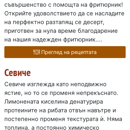
съвършенство с помощта на фритюрник!
Открийте удоволствието да се насладите
на перфектно разтапящ се десерт,
приготвен за нула време благодарение
на нашия надежден фритюрник....
Преглед на рецептата
Севиче
Севиче изглежда като неподвижно
ястие, но то се променя непрекъснато.
Лимонената киселина денатурира
протеините на рибата отвън навътре и
постепенно променя текстурата ѝ. Няма
топлина, а постоянно химическо