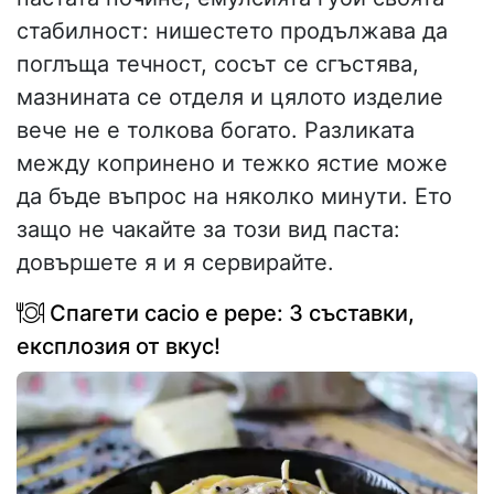
стабилност: нишестето продължава да
поглъща течност, сосът се сгъстява,
мазнината се отделя и цялото изделие
вече не е толкова богато. Разликата
между копринено и тежко ястие може
да бъде въпрос на няколко минути. Ето
защо не чакайте за този вид паста:
довършете я и я сервирайте.
Спагети cacio e pepe: 3 съставки,
експлозия от вкус!