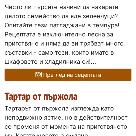
Често ли търсите начини да накарате
цялото семейство да яде зеленчуци?
Опитайте тези патладжани в темпура!
Рецептата е изключително лесна за
приготвяне и няма да ви трябват много
съставки - само тези, които имате в
шкафовете и хладилника си!...
Преглед на рецептата
Тартар от пържола
Тартарът от пържола изглежда като
неподвижно ястие, но в действителност
се променя от момента на приготвянето
му. Когато месото е смляно,