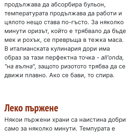
продължава да абсорбира бульон,
температурата продължава да работи и
цялото нещо става по-гъсто. За няколко
минути оризът, който е трябвало да бъде
мек и рохък, се превръща в тежка маса.
В италианската кулинария дори има
образ за тази перфектна точка -
all'onda,
"на вълна
", защото ризотото трябва да се
движи плавно. Ако се бави, то спира.
Леко пържене
Някои пържени храни са наистина добри
само за няколко минути. Темпурата е