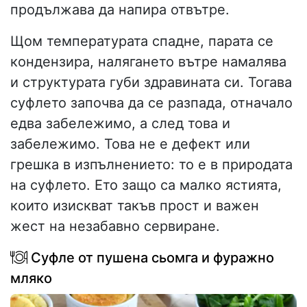
продължава да напира отвътре.
Щом температурата спадне, парата се
кондензира, налягането вътре намалява
и структурата губи здравината си. Тогава
суфлето започва да се разпада, отначало
едва забележимо, а след това и
забележимо. Това не е дефект или
грешка в изпълнението: то е в природата
на суфлето. Ето защо са малко ястията,
които изискват такъв прост и важен
жест на незабавно сервиране.
Суфле от пушена сьомга и фуражно
мляко