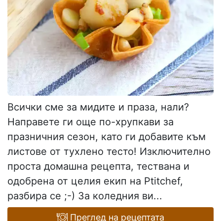
Всички сме за мидите и праза, нали?
Направете ги още по-хрупкави за
празничния сезон, като ги добавите към
листове от тухлено тесто! Изключително
проста домашна рецепта, тествана и
одобрена от целия екип на Ptitchef,
разбира се ;-) За коледния ви...
Преглед на рецептата