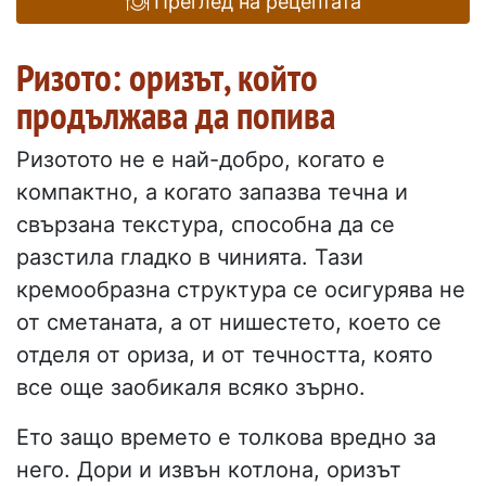
Преглед на рецептата
Ризото: оризът, който
продължава да попива
Ризотото не е най-добро, когато е
компактно, а когато запазва течна и
свързана текстура, способна да се
разстила гладко в чинията. Тази
кремообразна структура се осигурява не
от сметаната, а от нишестето, което се
отделя от ориза, и от течността, която
все още заобикаля всяко зърно.
Ето защо времето е толкова вредно за
него. Дори и извън котлона, оризът