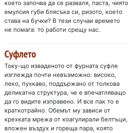
което започва да се разваля, паста, чиято
емулсия губи блясъка си, ризото, което
става на бучки? В тези случаи времето
не помага: то работи срещу нас.
Суфлето
Току-що изваденото от фурната суфле
изглежда почти невъзможно: високо,
леко, пухкаво, поддържано от толкова
деликатна структура, че е впечатляващо
да го видите изправено. И все пак то е
краткотрайно. Обемът му зависи от
крехката мрежа от коагулирали белтъци,
вложен въздух и гореща пара, която