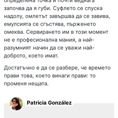
определена точка и почти веднага
започва да я губи. Суфлето се спуска
надолу, омлетът завършва да се завива,
емулсията се сгъстява, пърженето
омеква. Сервирането им в този момент
не е професионална мания, а най-
разумният начин да се уважи най-
доброто, което имат.
Достатъчно е да се разбере, че времето
прави това, което винаги прави: то
променя нещата.
Patricia González