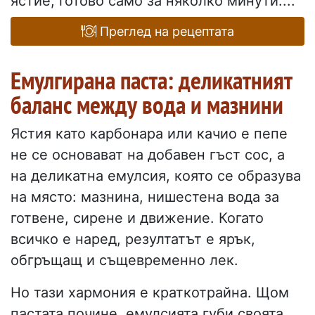
ястие, готово само за няколко минути....
Преглед на рецептата
Емулгирана паста: деликатният
баланс между вода и мазнини
Ястия като карбонара или качио е пепе
не се основават на добавен гъст сос, а
на деликатна емулсия, която се образува
на място: мазнина, нишестена вода за
готвене, сирене и движение. Когато
всичко е наред, резултатът е ярък,
обгръщащ и същевременно лек.
Но тази хармония е краткотрайна. Щом
пастата почине, емулсията губи своята