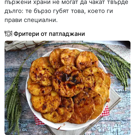
пържени храни не могат да чакат твърде
дълго: те бързо губят това, което ги
прави специални.
Фритери от патладжани