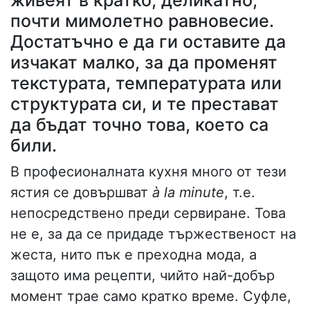
живеят в кратко, деликатно,
почти мимолетно равновесие.
Достатъчно е да ги оставите да
изчакат малко, за да променят
текстурата, температурата или
структурата си, и те престават
да бъдат точно това, което са
били.
В професионалната кухня много от тези
ястия се довършват
à la minute
, т.е.
непосредствено преди сервиране. Това
не е, за да се придаде тържественост на
жеста, нито пък е преходна мода, а
защото има рецепти, чийто най-добър
момент трае само кратко време. Суфле,