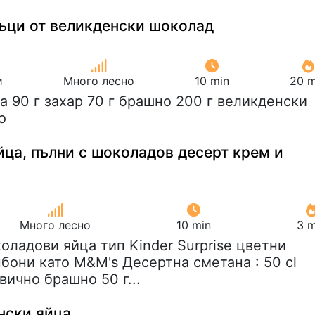
тъци от великденски шоколад
и
Много лесно
10 min
20 m
ца 90 г захар 70 г брашно 200 г великденски
о
йца, пълни с шоколадов десерт крем и
Много лесно
10 min
3 m
коладови яйца тип Kinder Surprise цветни
бони като M&M's Десертна сметана : 50 cl
вично брашно 50 г...
нски яйца