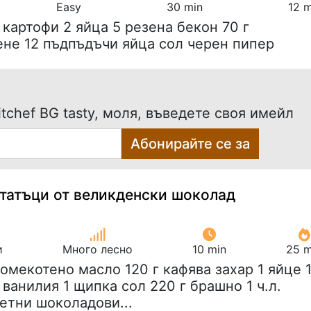
Easy
30 min
12 m
г картофи 2 яйца 5 резена бекон 70 г
ене 12 пъдпъдъчи яйца сол черен пипер
tchef BG tasty, моля, въведете своя имейл
Абонирайте се за
статъци от великденски шоколад
и
Много лесно
10 min
25 m
г омекотено масло 120 г кафява захар 1 яйце 
т ванилия 1 щипка сол 220 г брашно 1 ч.л.
етни шоколадови...