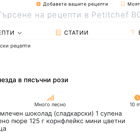
Добавете вашите рецепти
Моята
ЕПТИ
СТАТИИ
ски рецепти
незда в пясъчни рози
Много лесно
10 m
г млечен шоколад (сладкарски) 1 супена
но пюре 125 г корнфлейкс мини цветни
ца