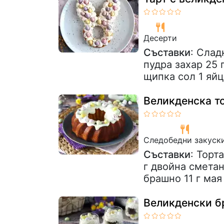
Десерти
Съставки
: Слад
пудра захар 25 
щипка сол 1 яйц
Великденска т
Следобедни закуск
Съставки
: Торт
г двойна сметан
брашно 11 г мая 
Великденски бр