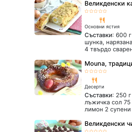
Великденски к
Основни ястия
Съставки
: 600 
шунка, нарязан
4 твърдо сваре
Mouna, традиц
Десерти
Съставки
: 250 
лъжичка сол 75 
лимон 2 супени 
Великденски ч