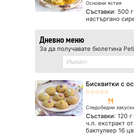
Основни ястия
Съставки
: 500 
настъргано сир
Дневно меню
За да получавате бюлетина Peti
Бисквитки с о
Следобедни закуск
Съставки
: 120 
ч.л. екстракт о
бакпулвер 16 цв