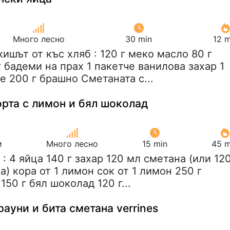
Много лесно
30 min
12 m
кишът от къс хляб : 120 г меко масло 80 г
г бадеми на прах 1 пакетче ванилова захар 1
е 200 г брашно Сметаната с...
орта с лимон и бял шоколад
и
Много лесно
15 min
45 m
а : 4 яйца 140 г захар 120 мл сметана (или 12
а) кора от 1 лимон сок от 1 лимон 250 г
150 г бял шоколад 120 г...
ауни и бита сметана verrines