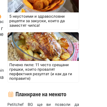
5 неустоими и здравословни
рецепти за закуски, които да
час
заместят чипса!
 г
че
Печено пиле: 11 често срещани
грешки, които провалят
in
перфектния резултат (и как да ги
на
поправите)
Планиране на менюто
Petitchef BG ще ви позволи да