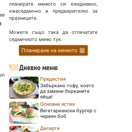
планирате менюто си ежедневно,
ежеседмично и предварително за
ве
празниците.
а
Можете също така да отпечатате
седмичното меню тук.
Планиране на менюто
Дневно меню
in
Предястия
Забъркано тофу, което
да замени бърканите
яйца!
Основни ястия
Вегетариански бургер с
червен боб
Десерти