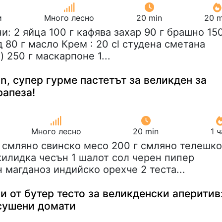
и
Много лесно
20 min
20 m
ни: 2 яйца 100 г кафява захар 90 г брашно 15
 80 г масло Крем : 20 cl студена сметана
 250 г маскарпоне 1...
on, супер гурме пастетът за великден за
рапеза!
Много лесно
20 min
1 
г смляно свинско месо 200 г смляно телешко
килидка чесън 1 шалот сол черен пипер
магданоз индийско орехче 2 теста...
 от бутер тесто за великденски аперитив
 сушени домати