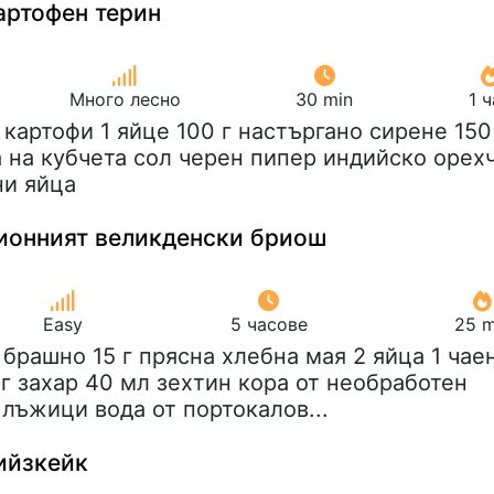
артофен терин
Много лесно
30 min
1 
г картофи 1 яйце 100 г настъргано сирене 150
а на кубчета сол черен пипер индийско орех
ни яйца
ионният великденски бриош
Easy
5 часове
25 m
г брашно 15 г прясна хлебна мая 2 яйца 1 чае
г захар 40 мл зехтин кора от необработен
лъжици вода от портокалов...
ийзкейк