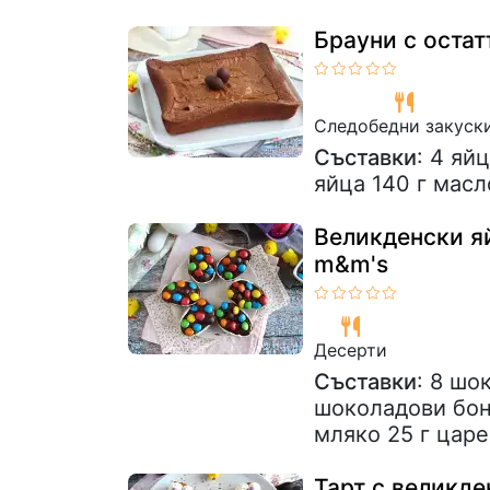
Брауни с оста
Следобедни закуск
Съставки
: 4 яй
яйца 140 г масл
Великденски я
m&m's
Десерти
Съставки
: 8 шо
шоколадови бон
мляко 25 г царе
Тарт с великде