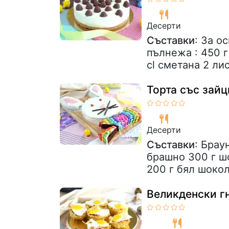
Десерти
Съставки
: За о
пълнежа : 450 г
cl сметана 2 лис
Торта със зайц
Десерти
Съставки
: Брау
брашно 300 г шо
200 г бял шокол
Великденски г