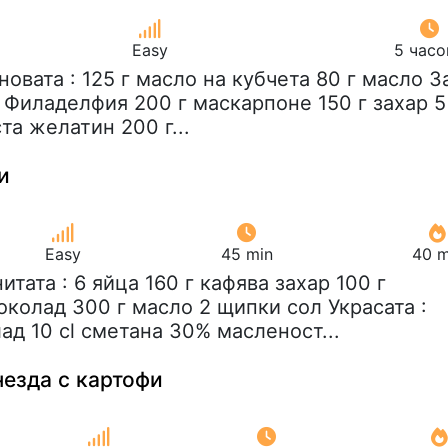
Easy
5 часо
сновата : 125 г масло на кубчета 80 г масло З
 Филаделфия 200 г маскарпоне 150 г захар 5
та желатин 200 г...
и
Easy
45 min
40 m
нитата : 6 яйца 160 г кафява захар 100 г
колад 300 г масло 2 щипки сол Украсата :
ад 10 cl сметана 30% масленост...
незда с картофи