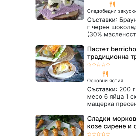
Следобедни закуск
Съставки
: Брау
г черен шоколад
(30% масленост)
Пастет berrich
традиционна т
Основни ястия
Съставки
: 200 
месо 6 яйца 1 с
мащерка пресен 
Сладки моркови
козе сирене и