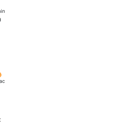
in
0
час
: