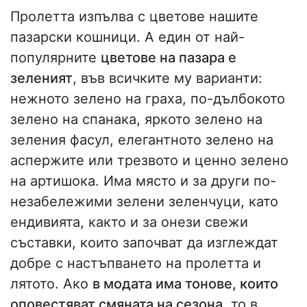
Пролетта изпълва с цветове нашите
пазарски кошници. А един от най-
популярните
цветове на пазара е
зеленият
, във всичките му варианти:
нежното зелено на граха, по-дълбокото
зелено на спанака, яркото зелено на
зеления фасул, елегантното зелено на
аспержите или трезвото и ценно зелено
на артишока. Има място и за други по-
незабележими зелени зеленчуци, като
ендивията, както и за онези свежи
съставки, които започват да изглеждат
добре с настъпването на пролетта и
лятото. Ако
в модата има тонове, които
оповестяват смяната на сезона
, то в