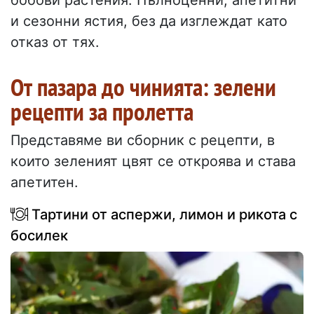
бобови растения. Пълноценни, апетитни
и сезонни ястия, без да изглеждат като
отказ от тях.
От пазара до чинията: зелени
рецепти за пролетта
Представяме ви сборник с рецепти, в
които зеленият цвят се откроява и става
апетитен.
Тартини от аспержи, лимон и рикота с
босилек