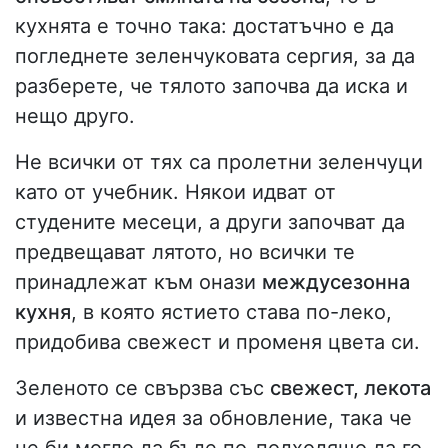
кухнята е точно така: достатъчно е да
погледнете зеленчуковата сергия, за да
разберете, че тялото започва да иска и
нещо друго.
Не всички от тях са пролетни зеленчуци
като от учебник. Някои идват от
студените месеци, а други започват да
предвещават лятото, но всички те
принадлежат към онази
междусезонна
кухня
, в която ястието става по-леко,
придобива свежест и променя цвета си.
Зеленото се свързва със
свежест, лекота
и известна идея за обновление, така че