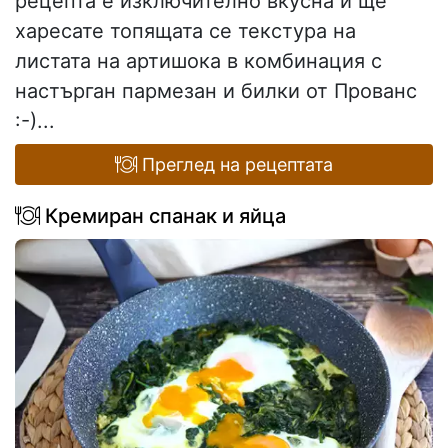
рецепта е изключително вкусна и ще
харесате топящата се текстура на
листата на артишока в комбинация с
настърган пармезан и билки от Прованс
:-)...
Преглед на рецептата
Кремиран спанак и яйца