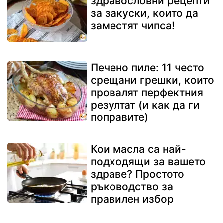
здравословни рецепти
за закуски, които да
заместят чипса!
Печено пиле: 11 често
срещани грешки, които
провалят перфектния
резултат (и как да ги
поправите)
Кои масла са най-
подходящи за вашето
здраве? Простото
ръководство за
правилен избор