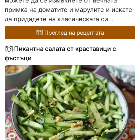
можете да се измъкнете от вечната
примка на доматите и марулите и искате
да придадете на класическата си...
Преглед на рецептата
Пикантна салата от краставици с
фъстъци