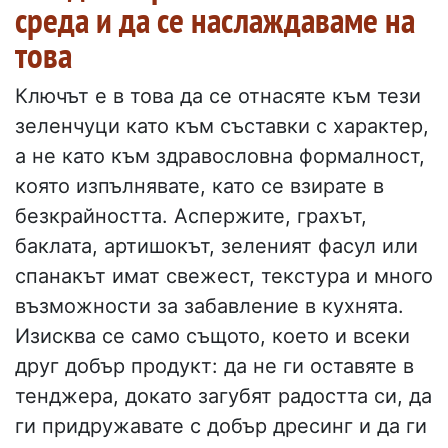
среда и да се наслаждаваме на
това
Ключът е в това да се отнасяте към тези
зеленчуци като към съставки с характер,
а не като към здравословна формалност,
която изпълнявате, като се взирате в
безкрайността. Аспержите, грахът,
баклата, артишокът, зеленият фасул или
спанакът имат свежест, текстура и много
възможности за забавление в кухнята.
Изисква се само същото, което и всеки
друг добър продукт: да не ги оставяте в
тенджера, докато загубят радостта си, да
ги придружавате с добър дресинг и да ги