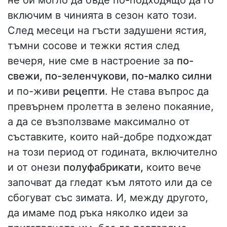
не би могло да бъде по-подходящо да го
включим в чинията в сезон като този.
След месеци на гъсти задушени ястия,
тъмни сосове и тежки ястия след
вечеря, ние сме в настроение за
по-
свежи, по-зеленчукови, по-малко силни
и по-живи
рецепти
. Не става въпрос да
превърнем пролетта в зелено покаяние,
а да се възползваме максимално от
съставките, които най-добре подхождат
на този период от годината, включително
и от онези
полуфабрикати,
които вече
започват да гледат към лятото или да се
сбогуват със зимата. И, между другото,
да имаме под ръка няколко идеи за