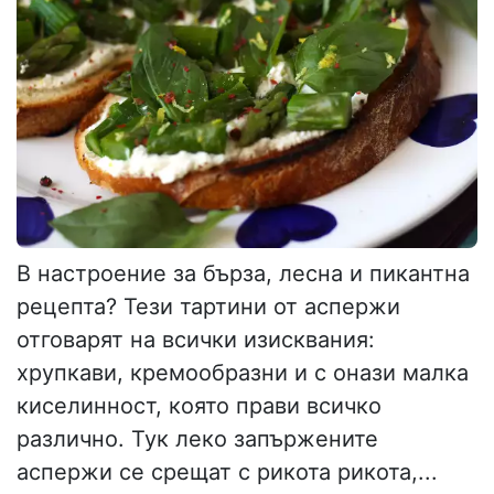
В настроение за бърза, лесна и пикантна
рецепта? Тези тартини от аспержи
отговарят на всички изисквания:
хрупкави, кремообразни и с онази малка
киселинност, която прави всичко
различно. Тук леко запържените
аспержи се срещат с рикота рикота,...