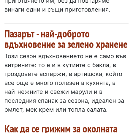
приготвянето им, без да повтаряме
винаги едни и същи приготовления.
Пазарът - най-доброто
вдъхновение за зелено хранене
Този сезон вдъхновението не е само във
витрините: то е и в кутиите с бакла, в
гроздовете аспержи, в артишока, който
все още е много полезен в кухнята, в
най-нежните и свежи марули и в
последния спанак за сезона, идеален за
омлет, мек крем или топла салата.
Как да се грижим за околната