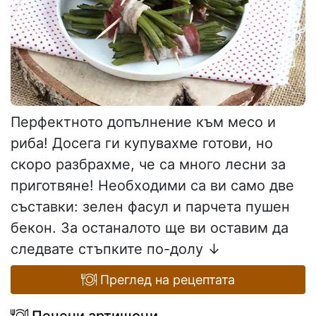
Перфектното допълнение към месо и
риба! Досега ги купувахме готови, но
скоро разбрахме, че са много лесни за
приготвяне! Необходими са ви само две
съставки: зелен фасул и парчета пушен
бекон. За останалото ще ви оставим да
следвате стъпките по-долу ↓
Преглед на рецептата
Печени артишоци