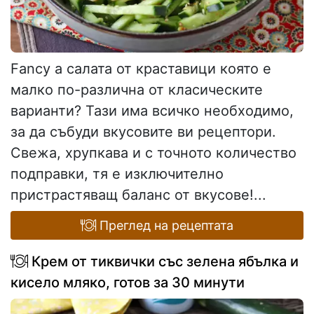
Fancy a салата от краставици която е
малко по-различна от класическите
варианти? Тази има всичко необходимо,
за да събуди вкусовите ви рецептори.
Свежа, хрупкава и с точното количество
подправки, тя е изключително
пристрастяващ баланс от вкусове!...
Преглед на рецептата
Крем от тиквички със зелена ябълка и
кисело мляко, готов за 30 минути