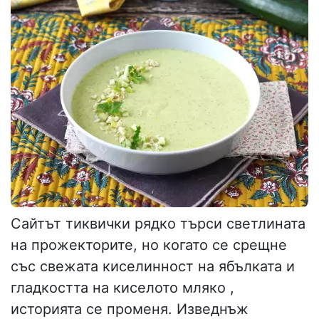
Сайтът тиквички рядко търси светлината
на прожекторите, но когато се срещне
със свежата киселинност на ябълката и
гладкостта на киселото мляко ,
историята се променя. Изведнъж