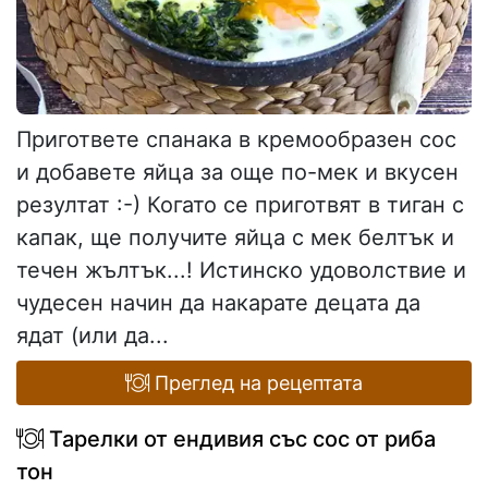
Пригответе спанака в кремообразен сос
и добавете яйца за още по-мек и вкусен
резултат :-) Когато се приготвят в тиган с
капак, ще получите яйца с мек белтък и
течен жълтък...! Истинско удоволствие и
чудесен начин да накарате децата да
ядат (или да...
Преглед на рецептата
Тарелки от ендивия със сос от риба
тон