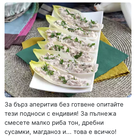
За бърз аперитив без готвене опитайте
тези подноси с ендивия! За пълнежа
смесете малко риба тон, дребни
сусамки, магданоз и... това е всичко!