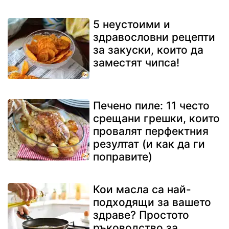
5 неустоими и
здравословни рецепти
за закуски, които да
заместят чипса!
Печено пиле: 11 често
срещани грешки, които
провалят перфектния
резултат (и как да ги
поправите)
Кои масла са най-
подходящи за вашето
здраве? Простото
ръководство за