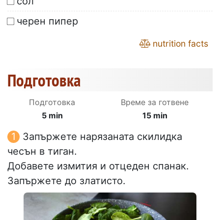
сол
черен пипер
nutrition facts
Подготовка
Подготовка
Време за готвене
5 min
15 min
Запържете нарязаната скилидка
чесън в тиган.
Добавете измития и отцеден спанак.
Запържете до златисто.