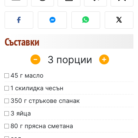
Публикувайте своя сним
Съставки
3
45 г масло
1 скилидка чесън
350 г стръкове спанак
3 яйца
80 г прясна сметана