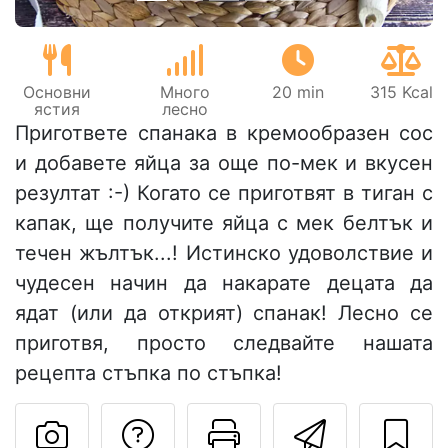
Основни
Много
20 min
315 Kcal
ястия
лесно
Пригответе спанака в кремообразен сос
и добавете яйца за още по-мек и вкусен
резултат :-) Когато се приготвят в тиган с
капак, ще получите яйца с мек белтък и
течен жълтък...! Истинско удоволствие и
чудесен начин да накарате децата да
ядат (или да открият) спанак! Лесно се
приготвя, просто следвайте нашата
рецепта стъпка по стъпка!
Да зададете въпр
Отпечатване
Изпрат