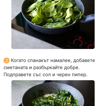
Когато спанакът намалее, добавете
сметаната и разбъркайте добре.
Подправете със сол и черен пипер.