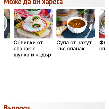
Може да ви хареса
а
Обвивки от
Супа от нахут
Фла
спанак с
със спанак
спа
шунка и чедър
Въпроси