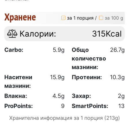
Хранене
за 1 порция
/
за 100 g
Калории:
315Kcal
Carbo:
5.9g
Общо
26.7g
количество
мазнини:
Наситени
15.9g
Протеини:
10.3g
мазнини:
Влакна:
4.5g
Захар:
2g
ProPoints:
9
SmartPoints:
13
Хранителна информация за 1 порция (213g)