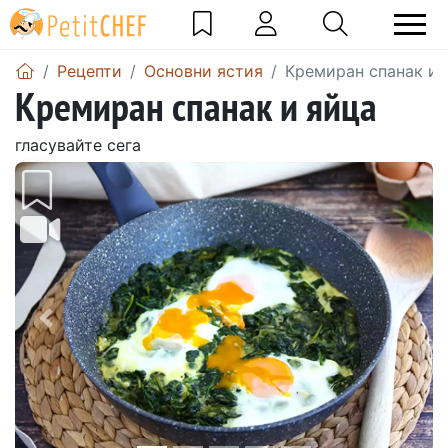
Рецепти
Основни ястия
Кремиран спанак и 
Кремиран спанак и яйца
гласувайте сега
Предишен
Сле