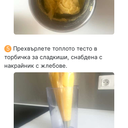
Прехвърлете топлото тесто в
торбичка за сладкиши, снабдена с
накрайник с жлебове.