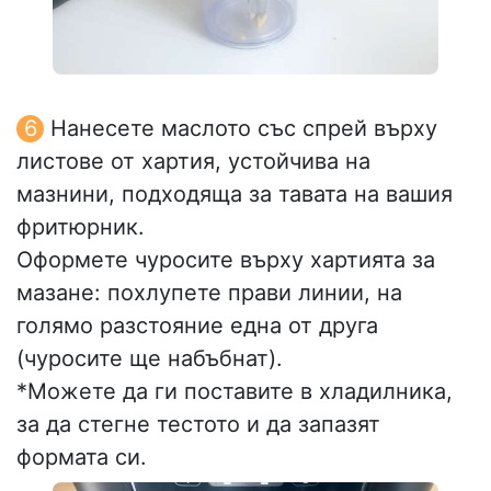
Нанесете маслото със спрей върху
листове от хартия, устойчива на
мазнини, подходяща за тавата на вашия
фритюрник.
Оформете чуросите върху хартията за
мазане: похлупете прави линии, на
голямо разстояние една от друга
(чуросите ще набъбнат).
*Можете да ги поставите в хладилника,
за да стегне тестото и да запазят
формата си.