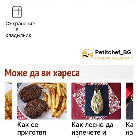
Съхранение
в
хладилник
Petitchef_BG
Може да ви хареса
Как се
Как лесно да
Как
приготвя
изпечете и
нап