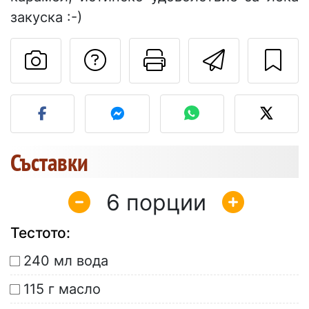
закуска :-)
Да зададете въпр
Отпечатване
Изпрат
Публикувайте своя сним
Съставки
6
Тестото:
240 мл вода
115 г масло