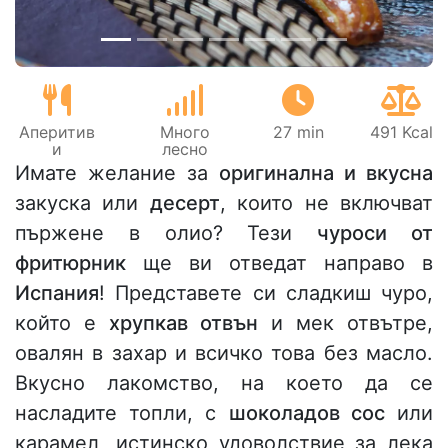
Аперитив
Много
27 min
491 Kcal
и
лесно
Имате желание за
оригинална и вкусна
закуска или
десерт
, които не включват
пържене в олио? Тези
чуроси от
фритюрник
ще ви отведат направо в
Испания
! Представете си сладкиш чуро,
който е
хрупкав отвън
и мек отвътре,
овалян в захар и всичко това без масло.
Вкусно лакомство, на което да се
насладите топли, с
шоколадов сос
или
карамел, истинско удоволствие за лека