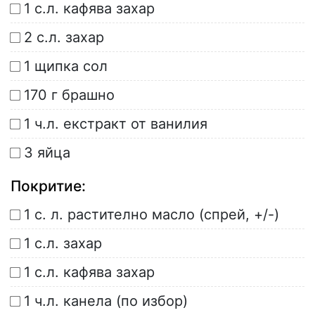
1 с.л. кафява захар
2 с.л. захар
1 щипка сол
170 г брашно
1 ч.л. екстракт от ванилия
3 яйца
Покритие:
1 с. л. растително масло (спрей, +/-)
1 с.л. захар
1 с.л. кафява захар
1 ч.л. канела (по избор)