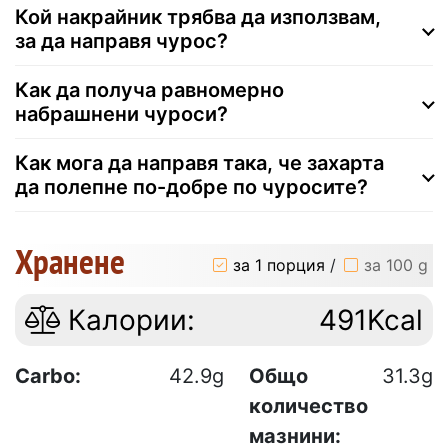
Кой накрайник трябва да използвам,
за да направя чурос?
Как да получа равномерно
набрашнени чуроси?
Как мога да направя така, че захарта
да полепне по-добре по чуросите?
Хранене
за 1 порция
/
за 100 g
Калории:
491Kcal
Carbo:
42.9g
Общо
31.3g
количество
мазнини: