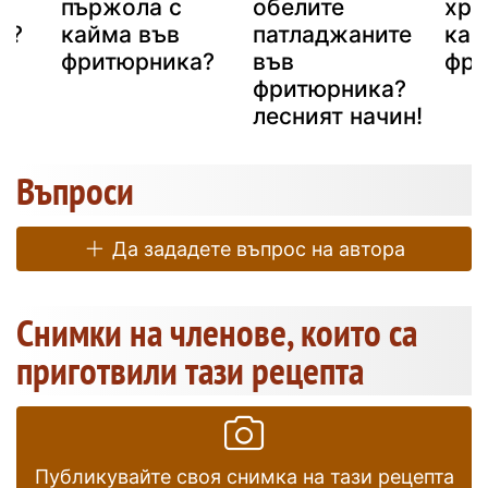
в
пържола с
обелите
хру
а?
кайма във
патладжаните
кар
фритюрника?
във
фри
фритюрника?
лесният начин!
Въпроси
Да зададете въпрос на автора
Снимки на членове, които са
приготвили тази рецепта
Публикувайте своя снимка на тази рецепта