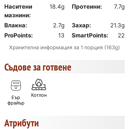
Наситени
18.4g
Протеини:
7.7g
мазнини:
Влакна:
2.7g
Захар:
21.3g
ProPoints:
13
SmartPoints:
22
Хранителна информация за 1 порция (163g)
Съдове за готвене
Котлон
Еър
фрайър
Атрибути