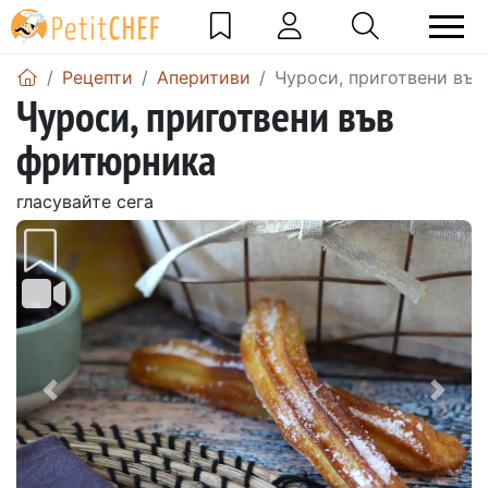
Рецепти
Аперитиви
Чуроси, приготвени въ
Чуроси, приготвени във
фритюрника
гласувайте сега
Предишен
Сле