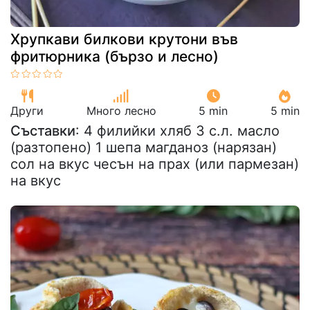
Хрупкави билкови крутони във
фритюрника (бързо и лесно)
Други
Много лесно
5 min
5 min
Съставки
: 4 филийки хляб 3 с.л. масло
(разтопено) 1 шепа магданоз (нарязан)
сол на вкус чесън на прах (или пармезан)
на вкус