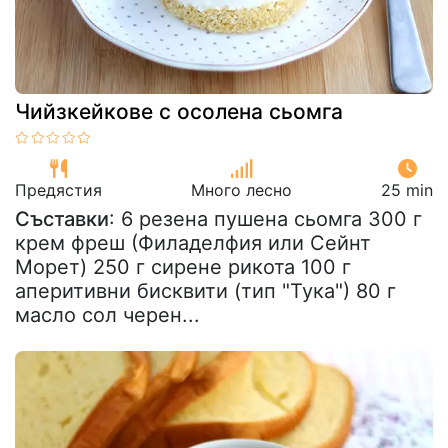
Чийзкейкове с осолена сьомга
Предястия
Много лесно
25 min
Съставки
: 6 резена пушена сьомга 300 г
крем фреш (Филаделфия или Сейнт
Морет) 250 г сирене рикота 100 г
аперитивни бисквити (тип "Тука") 80 г
масло сол черен...