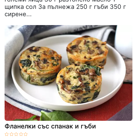
щипка сол За пълнежа 250 г гъби 350 г
сирене...
Фланелки със спанак и гъби