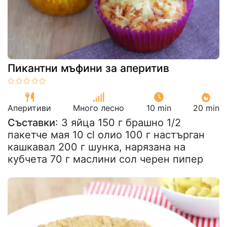
Пикантни мъфини за аперитив
Аперитиви
Много лесно
10 min
20 min
Съставки
: 3 яйца 150 г брашно 1/2
пакетче мая 10 cl олио 100 г настърган
кашкавал 200 г шунка, нарязана на
кубчета 70 г маслини сол черен пипер