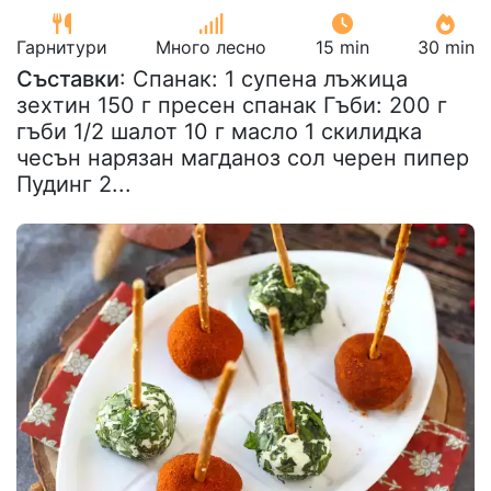
Гарнитури
Много лесно
15 min
30 min
Съставки
: Спанак: 1 супена лъжица
зехтин 150 г пресен спанак Гъби: 200 г
гъби 1/2 шалот 10 г масло 1 скилидка
чесън нарязан магданоз сол черен пипер
Пудинг 2...