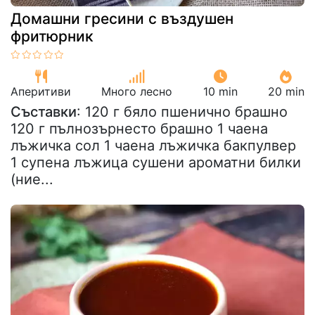
Домашни гресини с въздушен
фритюрник
Аперитиви
Много лесно
10 min
20 min
Съставки
: 120 г бяло пшенично брашно
120 г пълнозърнесто брашно 1 чаена
лъжичка сол 1 чаена лъжичка бакпулвер
1 супена лъжица сушени ароматни билки
(ние...