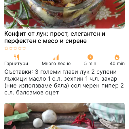
Конфит от лук: прост, елегантен и
перфектен с месо и сирене
Гарнитури
Много лесно
5 min
40 min
Съставки
: 3 големи глави лук 2 супени
лъжици масло 1 с.л. зехтин 1 ч.л. захар
(ние използваме бяла) сол черен пипер 2
с.л. балсамов оцет