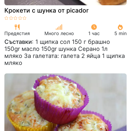
Крокети с шунка от picador
Предястия
Много лесно
1 час
5 min
Съставки
: 1 щипка сол 150 г брашно
150gr масло 150gr шунка Серано 1л
мляко За галетата: галета 2 яйца 1 щипка
мляко