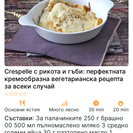
Crespelle с рикота и гъби: перфектната
кремообразна вегетарианска рецепта
за всеки случай
Основни ястия
Много лесно
30 min
20 min
Съставки
: За палачинките 250 г брашно
00 500 мл пълномаслено мляко 3 средно
големи яйца 30 г разтопено масло 1