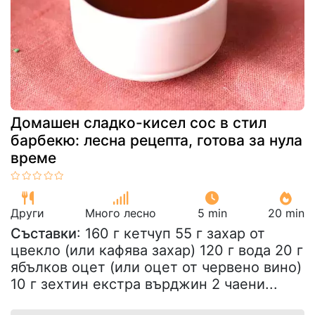
Домашен сладко-кисел сос в стил
барбекю: лесна рецепта, готова за нула
време
Други
Много лесно
5 min
20 min
Съставки
: 160 г кетчуп 55 г захар от
цвекло (или кафява захар) 120 г вода 20 г
ябълков оцет (или оцет от червено вино)
10 г зехтин екстра върджин 2 чаени...