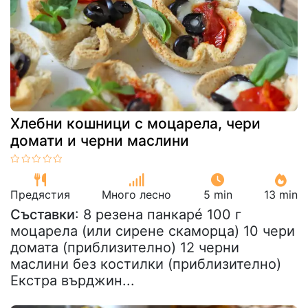
Хлебни кошници с моцарела, чери
домати и черни маслини
Предястия
Много лесно
5 min
13 min
Съставки
: 8 резена панкарé 100 г
моцарела (или сирене скаморца) 10 чери
домата (приблизително) 12 черни
маслини без костилки (приблизително)
Екстра върджин...