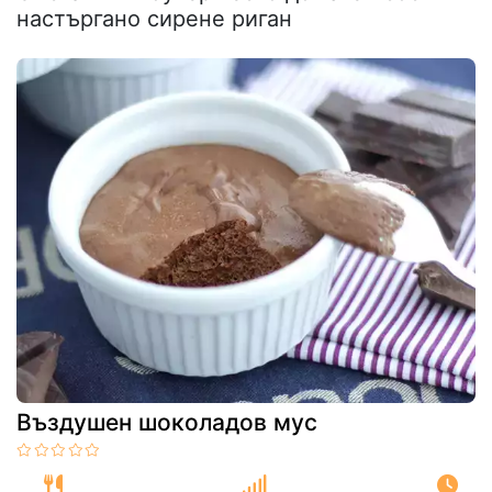
настъргано сирене риган
Въздушен шоколадов мус