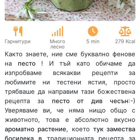
Гарнитури
Много
5 min
279 Kcal
лесно
Както знаете, ние сме буквално фенове
на
песто
! И тъй като обичаме да
изпробваме всякакви рецепти за
любимите ни тестени ястия, просто
трябваше да направим тази божествена
рецепта за
песто от див чесън
:-)
Уверяваме ви, че няма нищо общо с
животното, това е абсолютно вкусно
ароматно растение
, което
тук замества
босилека в
традиционната рецепта за