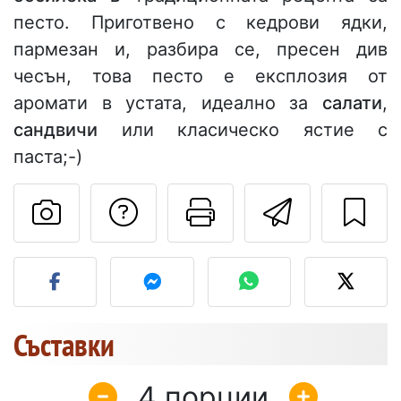
песто. Приготвено с кедрови ядки,
пармезан и, разбира се, пресен див
чесън, това песто е експлозия от
аромати в устата, идеално за
салати
,
сандвичи
или класическо ястие с
паста;-)
Да зададете въпр
Отпечатване
Изпрат
Публикувайте своя сним
Съставки
4