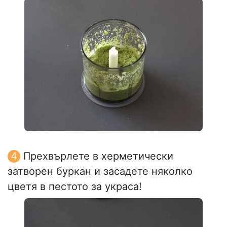
Прехвърлете в херметически
затворен буркан и засадете няколко
цветя в пестото за украса!