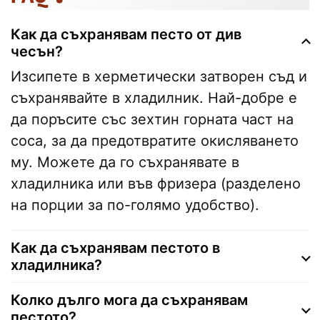
Как да съхранявам песто от див
чесън?
Изсипете в херметически затворен съд и
съхранявайте в хладилник. Най-добре е
да поръсите със зехтин горната част на
соса, за да предотвратите окисляването
му. Можете да го съхранявате в
хладилника или във фризера (разделено
на порции за по-голямо удобство).
Как да съхранявам пестото в
хладилника?
Колко дълго мога да съхранявам
пестото?