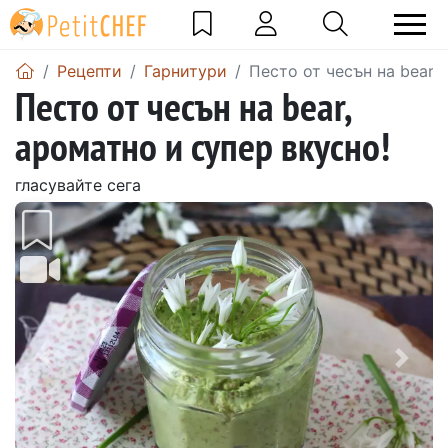
Рецепти
Гарнитури
Песто от чесън на bear,
Песто от чесън на bear,
ароматно и супер вкусно!
гласувайте сега
Предишен
Сле