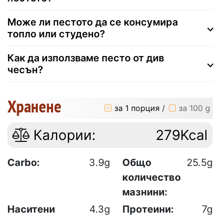
Може ли пестото да се консумира
топло или студено?
Как да използваме песто от див
чесън?
Хранене
за 1 порция
/
за 100 g
Калории:
279Kcal
Carbo:
3.9g
Общо
25.5g
количество
мазнини:
Наситени
4.3g
Протеини:
7g