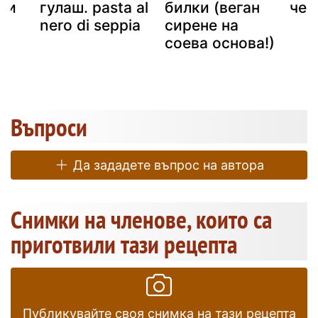
н и
гулаш. pasta al
билки (веган
чес
nero di seppia
сирене на
соева основа!)
Въпроси
Да зададете въпрос на автора
Снимки на членове, които са
приготвили тази рецепта
Публикувайте своя снимка на тази рецепта