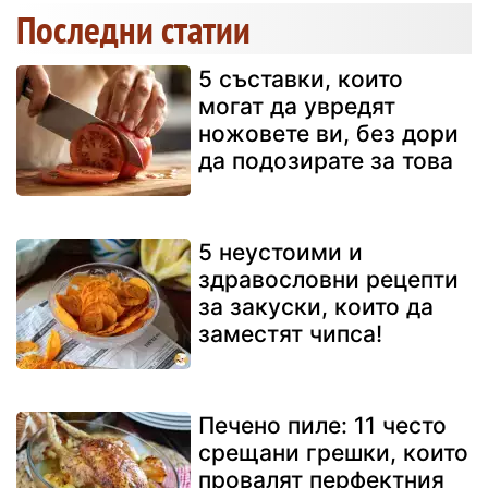
Последни статии
5 съставки, които
могат да увредят
ножовете ви, без дори
да подозирате за това
5 неустоими и
здравословни рецепти
за закуски, които да
заместят чипса!
Печено пиле: 11 често
срещани грешки, които
провалят перфектния