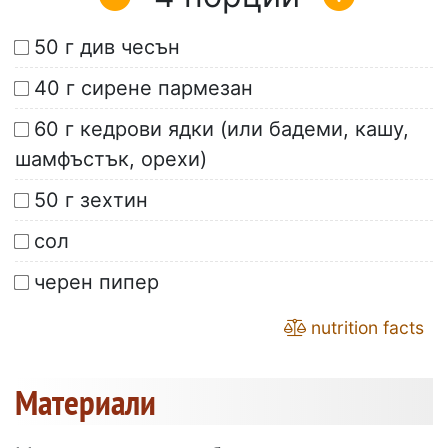
50 г див чесън
40 г сирене пармезан
60 г кедрови ядки (или бадеми, кашу,
шамфъстък, орехи)
50 г зехтин
сол
черен пипер
nutrition facts
Материали