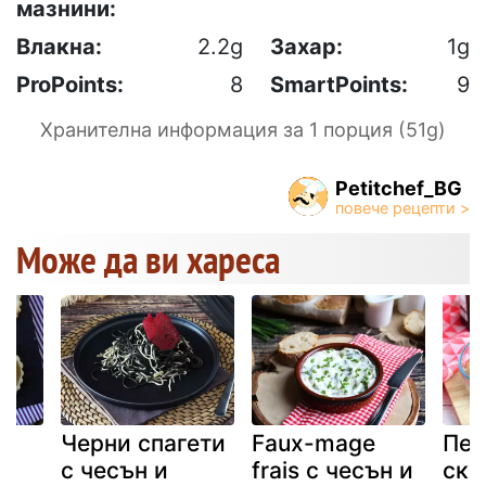
мазнини:
Влакна:
2.2g
Захар:
1g
ProPoints:
8
SmartPoints:
9
Хранителна информация за 1 порция (51g)
Petitchef_BG
Може да ви хареса
и
Черни спагети
Faux-mage
Печ
с
с чесън и
frais с чесън и
ска