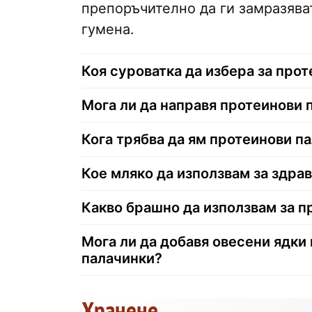
препоръчително да ги замразяват
гумена.
Коя суроватка да избера за про
Мога ли да направя протеинови 
Кога трябва да ям протеинови п
Кое мляко да използвам за здра
Какво брашно да използвам за п
Мога ли да добавя овесени ядки
палачинки?
Хранене