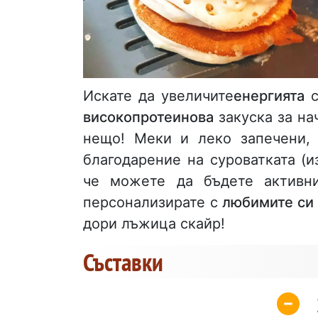
Искате да увеличите
енергията
с
високопротеинова
закуска за на
нещо! Меки и леко запечени, 
благодарение на суроватката (и
че можете да бъдете активн
персонализирате с
любимите си 
дори лъжица скайр!
Съставки