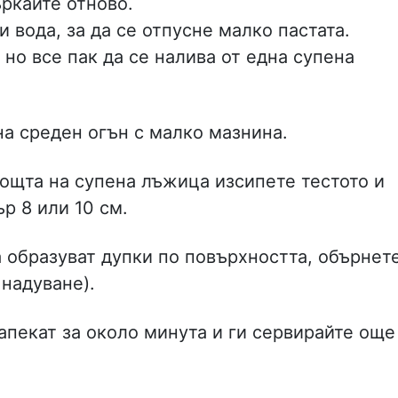
ркайте отново.
вода, за да се отпусне малко пастата.
 но все пак да се налива от една супена
на среден огън с малко мазнина.
мощта на супена лъжица изсипете тестото и
р 8 или 10 см.
 образуват дупки по повърхността, обърнет
 надуване).
апекат за около минута и ги сервирайте още