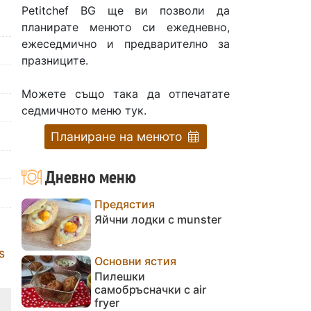
Petitchef BG ще ви позволи да
планирате менюто си ежедневно,
ежеседмично и предварително за
празниците.
Можете също така да отпечатате
седмичното меню тук.
Планиране на менюто
Дневно меню
Предястия
Яйчни лодки с munster
s
Основни ястия
Пилешки
самобръсначки с air
fryer