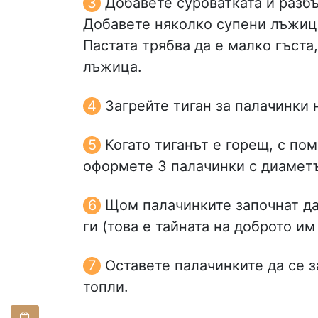
Добавете суроватката и разбъ
Добавете няколко супени лъжици 
Пастата трябва да е малко гъста,
лъжица.
Загрейте тиган за палачинки 
Когато тиганът е горещ, с по
оформете 3 палачинки с диаметъ
Щом палачинките започнат да
ги (това е тайната на доброто им
Оставете палачинките да се з
топли.