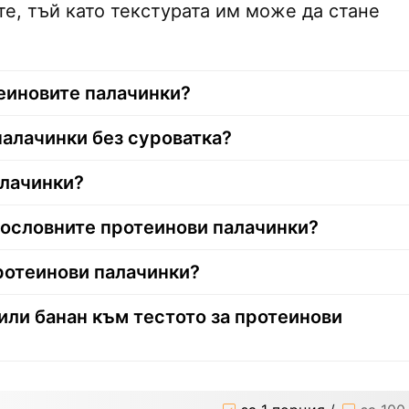
е, тъй като текстурата им може да стане
теиновите палачинки?
палачинки без суроватка?
алачинки?
вословните протеинови палачинки?
ротеинови палачинки?
 или банан към тестото за протеинови