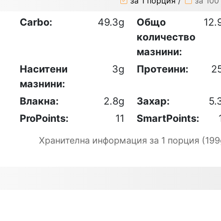
за 1 порция
/
за 100
Carbo:
49.3g
Общо
12.
количество
мазнини:
Наситени
3g
Протеини:
2
мазнини:
Влакна:
2.8g
Захар:
5.
ProPoints:
11
SmartPoints:
Хранителна информация за 1 порция (199