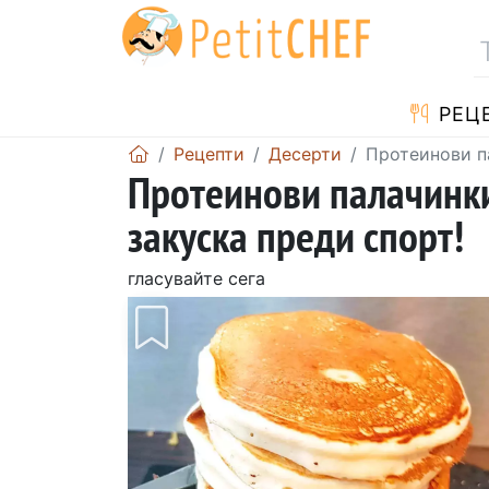
РЕЦ
Рецепти
Десерти
Протеинови па
Протеинови палачинки
закуска преди спорт!
гласувайте сега