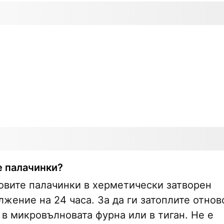
е палачинки?
овите палачинки в херметически затворен
жение на 24 часа. За да ги затоплите отнов
 в микровълновата фурна или в тиган. Не е