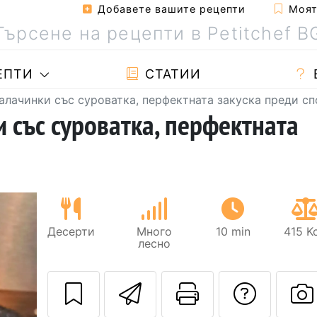
Добавете вашите рецепти
Моята
ЕПТИ
СТАТИИ
лачинки със суроватка, перфектната закуска преди сп
 със суроватка, перфектната
Десерти
Много
10 min
415 K
лесно
Изпратете тази
Отпечатва
Да з