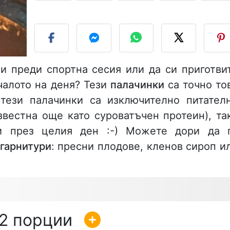
П
и преди спортна сесия или да си приготви
чалото на деня? Тези
палачинки
са точно то
тези палачинки са изключително питател
звестна още като суроватъчен протеин), та
и през целия ден :-) Можете дори да 
гарнитури
: пресни плодове, кленов сироп и
2