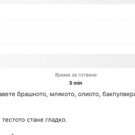
Време за готвене
5 min
авете брашното, млякото, олиото, бакпулвер
 тестото стане гладко.