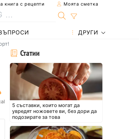
 книга с рецепти
Моята сметка
ВЪПРОСИ
ДРУГИ
орт!
Статии
cal
5 съставки, които могат да
увредят ножовете ви, без дори да
подозирате за това
 рецепта на приятел
не на тази страница
ададете въпрос на автора