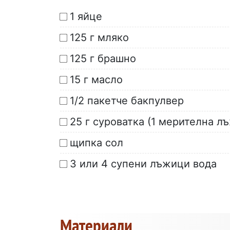
1 яйце
125 г мляко
125 г брашно
15 г масло
1/2 пакетче бакпулвер
25 г суроватка (1 мерителна л
щипка сол
3 или 4 супени лъжици вода
Материали