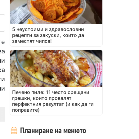
убликувайте своя снимка на
5 неустоими и здравословни
рецепти за закуски, които да
заместят чипса!
те
ва
ни
ка
ги
ли
Печено пиле: 11 често срещани
грешки, които провалят
перфектния резултат (и как да ги
поправите)
Планиране на менюто