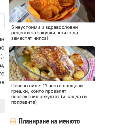
убликувайте своя снимка на
5 неустоими и здравословни
рецепти за закуски, които да
заместят чипса!
ин
во
).
а,
те
за
Печено пиле: 11 често срещани
грешки, които провалят
перфектния резултат (и как да ги
поправите)
Планиране на менюто