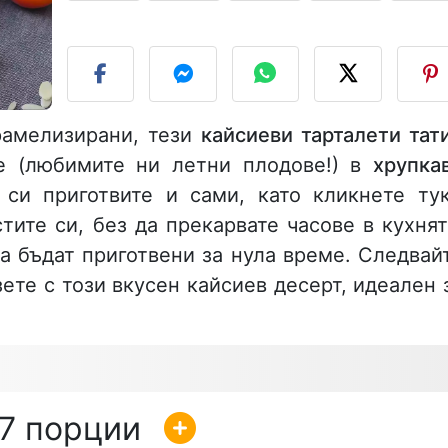
П
рамелизирани, тези
кайсиеви тарталети тат
те (любимите ни летни плодове!) в
хрупка
си приготвите и сами, като кликнете тук
тите си, без да прекарвате часове в кухнят
а бъдат приготвени за нула време. Следвай
ете с този вкусен кайсиев десерт, идеален 
7