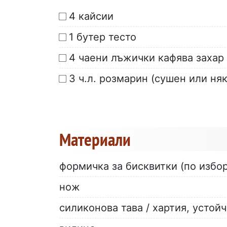
4 кайсии
1 бутер тесто
4 чаени лъжички кафява захар
3 ч.л. розмарин (сушен или ня
Материали
формичка за бисквитки (по избор
нож
силиконова тава / хартия, устой