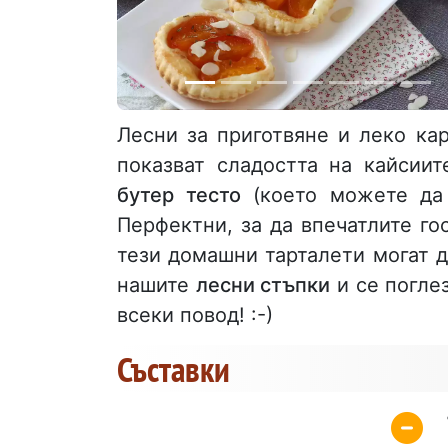
Лесни за приготвяне и леко ка
показват сладостта на кайсии
бутер тесто
(което можете да 
Перфектни, за да впечатлите гос
тези домашни тарталети могат д
нашите
лесни стъпки
и се поглез
всеки повод! :-)
Съставки