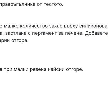
правоъгълника от тестото.
е малко количество захар върху силиконова
ва, застлана с пергамент за печене. Добавете
рин отгоре.
е три малки резена кайсии отгоре.