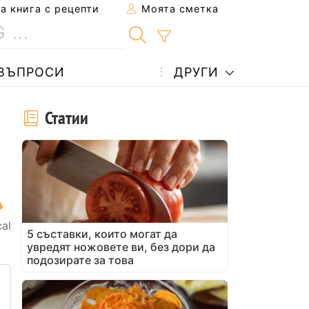
 книга с рецепти
Моята сметка
ВЪПРОСИ
ДРУГИ
Статии
cal
5 съставки, които могат да
увредят ножовете ви, без дори да
подозирате за това
 рецепта на приятел
не на тази страница
ададете въпрос на автора