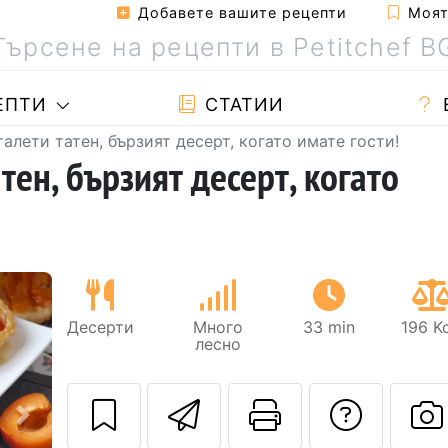
Добавете вашите рецепти
Моята
ЕПТИ
СТАТИИ
алети татен, бързият десерт, когато имате гости!
тен, бързият десерт, когато
Десерти
Много
33 min
196 K
лесно
Изпратете тази
Отпечатва
Да з
Следващ