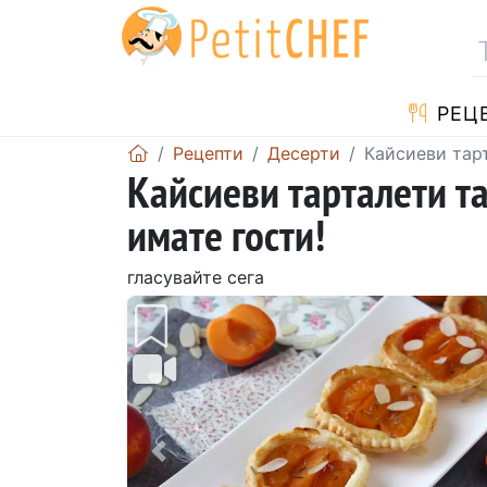
РЕЦ
Рецепти
Десерти
Кайсиеви тарт
Кайсиеви тарталети та
имате гости!
гласувайте сега
Предишен