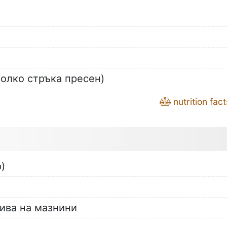
колко стръка пресен)
nutrition fact
)
чива на мазнини