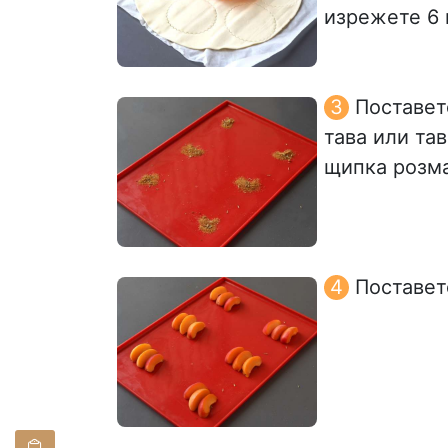
изрежете 6 
Поставет
тава или та
щипка розма
Поставет