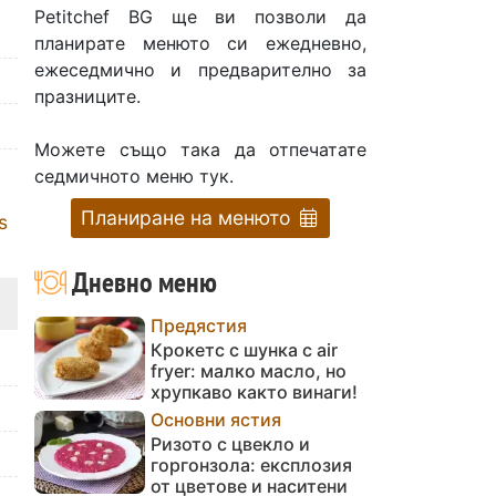
Petitchef BG ще ви позволи да
планирате менюто си ежедневно,
ежеседмично и предварително за
празниците.
Можете също така да отпечатате
седмичното меню тук.
Планиране на менюто
s
Дневно меню
Предястия
Крокетс с шунка с air
fryer: малко масло, но
хрупкаво както винаги!
Основни ястия
Ризото с цвекло и
горгонзола: експлозия
от цветове и наситени