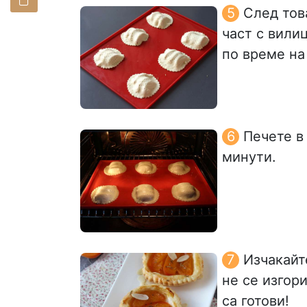
След тов
част с вили
по време на
Печете в
минути.
Изчакайт
не се изгор
са готови!