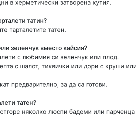
дни в херметически затворена кутия.
арталети татин?
те тарталетите татен.
или зеленчук вместо кайсия?
алети с любимия си зеленчук или плод.
епта с шалот, тиквички или дори с круши ил
ат предварително, за да са готови.
алети татен?
 отгоре няколко люспи бадеми или парченца