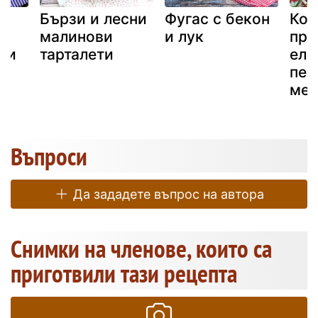
и
Бързи и лесни
Фугас с бекон
Кон
с
малинови
и лук
про
н и
тарталети
еле
пер
мес
Въпроси
Да зададете въпрос на автора
Снимки на членове, които са
приготвили тази рецепта