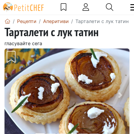
Рецепти
Аперитиви
Тарталети с лук татин
Тарталети с лук татин
гласувайте сега
Предишен
Сле