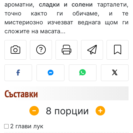
ароматни,
сладки и солени
тарталети,
точно както ги обичаме, и те
мистериозно изчезват веднага щом ги
сложите на масата...
Да зададете въпр
Отпечатване
Изпрат
Публикувайте своя сним
Съставки
8
2 глави лук