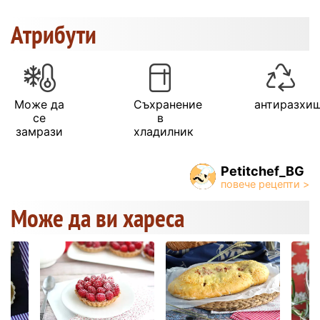
Атрибути
Може да
Съхранение
антиразхи
се
в
замрази
хладилник
Petitchef_BG
Може да ви хареса