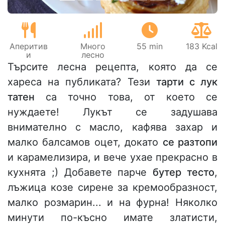
Аперитив
Много
55 min
183 Kcal
и
лесно
Търсите лесна рецепта, която да се
хареса на публиката? Тези
тарти с лук
татен
са точно това, от което се
нуждаете! Лукът се задушава
внимателно с масло, кафява захар и
малко балсамов оцет, докато
се разтопи
и карамелизира, и вече ухае прекрасно в
кухнята ;) Добавете парче
бутер тесто
,
лъжица козе сирене за кремообразност,
малко розмарин... и на фурна! Няколко
минути по-късно имате златисти,