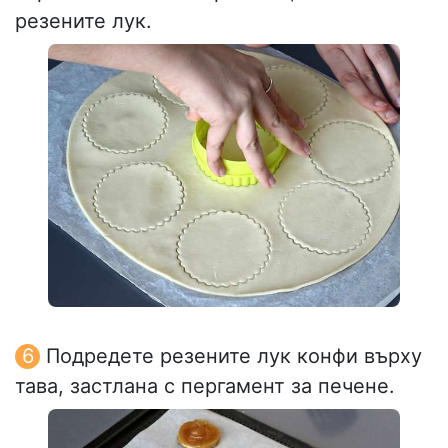
резените лук.
Подредете резените лук конфи върху
тава, застлана с пергамент за печене.