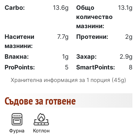
Carbo:
13.6g
Общо
13.1g
количество
мазнини:
Наситени
7.7g
Протеини:
2g
мазнини:
Влакна:
1g
Захар:
2.9g
ProPoints:
5
SmartPoints:
8
Хранителна информация за 1 порция (45g)
Съдове за готвене
Фурна
Котлон