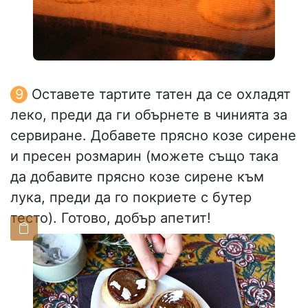
Оставете тартите татен да се охладят
леко, преди да ги обърнете в чинията за
сервиране. Добавете прясно козе сирене
и пресен розмарин (можете също така
да добавите прясно козе сирене към
лука, преди да го покриете с бутер
тесто). Готово, добър апетит!