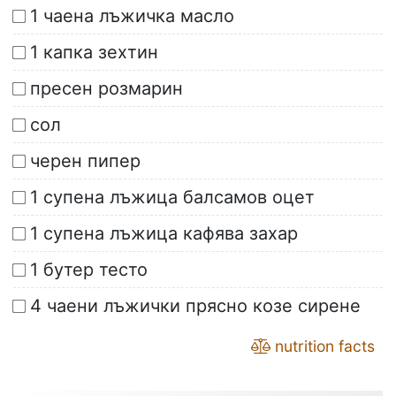
1 чаена лъжичка масло
1 капка зехтин
пресен розмарин
сол
черен пипер
1 супена лъжица балсамов оцет
1 супена лъжица кафява захар
1 бутер тесто
4 чаени лъжички прясно козе сирене
nutrition facts