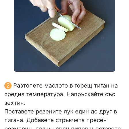
Разтопете маслото в горещ тиган на
средна температура. Напръскайте със
зехтин.
Поставете резените лук един до друг в
тигана. Добавете стръкчета пресен
розмарин, сол и черен пипер и оставете