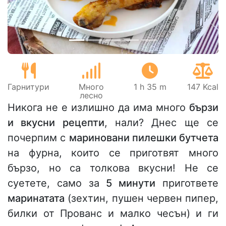
Гарнитури
Много
1 h 35 m
147 Kcal
лесно
Никога не е излишно да има много
бързи
и вкусни рецепти
, нали? Днес ще се
почерпим с
мариновани пилешки бутчета
на фурна, които се приготвят много
бързо, но са толкова вкусни! Не се
суетете, само за
5 минути
пригответе
маринатата
(зехтин, пушен червен пипер,
билки от Прованс и малко чесън) и ги