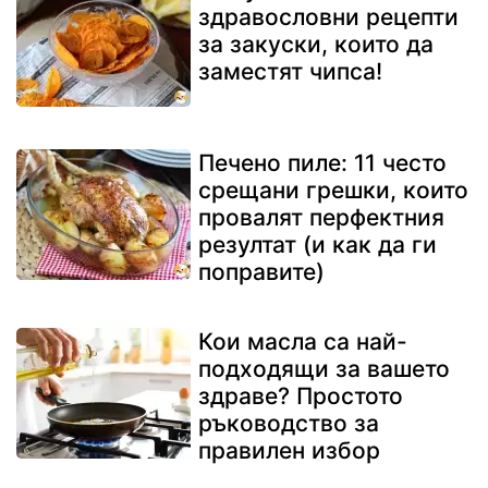
здравословни рецепти
за закуски, които да
заместят чипса!
Печено пиле: 11 често
срещани грешки, които
провалят перфектния
резултат (и как да ги
поправите)
Кои масла са най-
подходящи за вашето
здраве? Простото
ръководство за
правилен избор