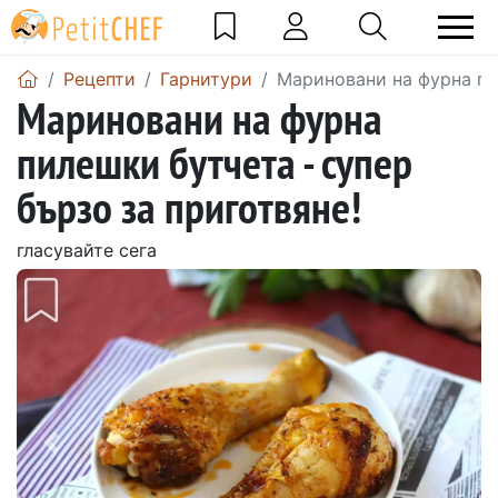
Рецепти
Гарнитури
Мариновани на фурна пил
Мариновани на фурна
пилешки бутчета - супер
бързо за приготвяне!
гласувайте сега
Предишен
Сле