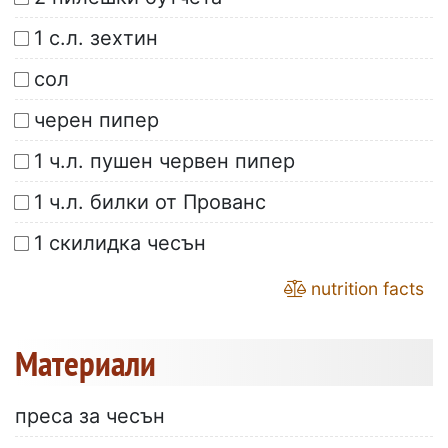
1 с.л. зехтин
сол
черен пипер
1 ч.л. пушен червен пипер
1 ч.л. билки от Прованс
1 скилидка чесън
nutrition facts
Материали
преса за чесън