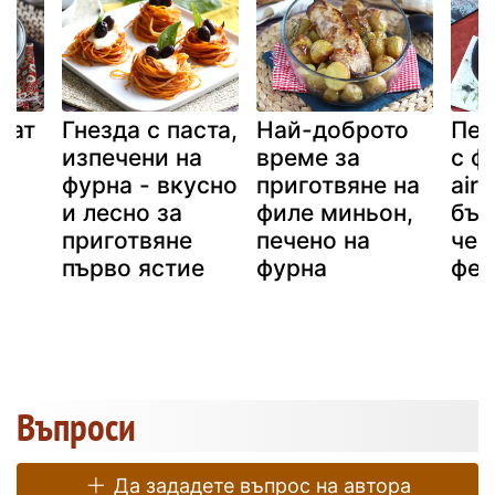
жат
Гнезда с паста,
Най-доброто
Печ
изпечени на
време за
с ф
фурна - вкусно
приготвяне на
airf
и лесно за
филе миньон,
бър
приготвяне
печено на
чер
първо ястие
фурна
фет
Въпроси
Да зададете въпрос на автора