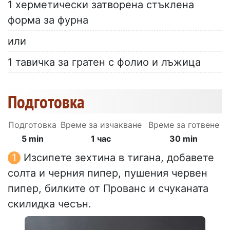
1 херметически затворена стъклена
форма за фурна
или
1 тавичка за гратен с фолио и лъжица
Подготовка
Подготовка
Време за изчакване
Време за готвене
5 min
1 час
30 min
Изсипете зехтина в тигана, добавете
солта и черния пипер, пушения червен
пипер, билките от Прованс и счуканата
скилидка чесън.