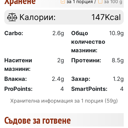
Хранене
за 1 порция
/
за 100 g
Калории:
147Kcal
Carbo:
2.6g
Общо
10.9g
количество
мазнини:
Наситени
2g
Протеини:
8.5g
мазнини:
Влакна:
2.4g
Захар:
1.2g
ProPoints:
4
SmartPoints:
4
Хранителна информация за 1 порция (59g)
Съдове за готвене