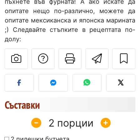
пъхнете във фурната! А ако искате да
опитате нещо по-различно, можете да
опитате мексиканска и японска марината
;) Следвайте стъпките в рецептата по-
долу:
Да зададете въпр
Отпечатване
Изпрат
Публикувайте своя сним
Съставки
2
2 пилешки бутчета